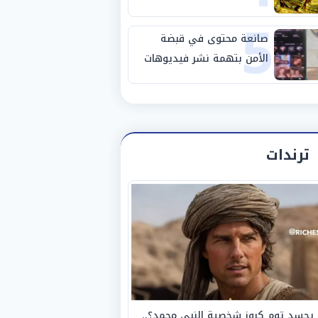
5
صانعة محتوى في قبضة
الأمن بتهمة نشر فيديوهات
خادشة للحياء
ترندات
يجسد توم كروز شخصية النبي محمد؟..