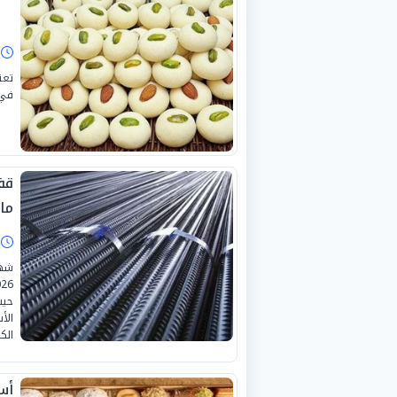
ا
تعت
في 
مار
ا
حيث
الأ
الك
أسع