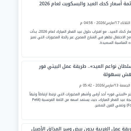
مة أسعار كحك العيد والبسكويت لعام 2026
لثلاثاء 17/مارس/2026 - 04:58 م
أسعار كحك العيد.. مع اقتراب حلول عيد الفطر المبارك لعام 2026، بدأت
مح الاحتفال تظهر في الشارع المصري عبر رائحة المخبوزات التي تميز
 المناسبة السعيدة.
لطان نواعم العيد».. طريقة عمل البيتي فور
هش بسهولة
لجمعة 13/مارس/2026 - 05:42 م
بر «البيتي فور» أحد أرقى وأشهر المخبوزات التي ترتبط ارتباطاً وثيقاً
ببهجة عيد الفطر المبارك، حيث يستمد اسمه من اللغة الفرنسية (Petit
رن الصغير.
يقة عمل الغريبة بدون بيض وسر المذاق الأصيل