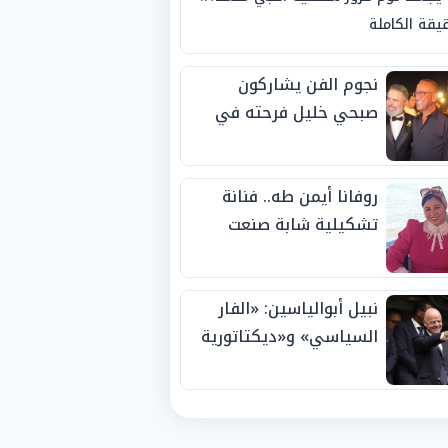
يقة الكاملة
نجوم الفن يشاركون
صبحي خليل فرحته في
حفل زفاف ابنته
روفانا أيمن طه.. فنانة
تشكيلية شابة صنعت
اسمها بالإبداع وحصدت
الجوائز منذ الصغر
نبيل أبوالياسين: «الفار
السياسي» و«ديكتاتورية
الميم» يدفنان «نزاهة
الفيفا».. وإقالة
«إنفانتينو» باتت حتمية