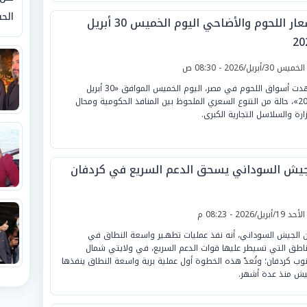
الحق
أسعار اللحوم والأضاحي اليوم الخميس 30 أبريل
20
لخميس 30/أبريل/2026 - 08:30 ص
شهدت أسواق اللحوم في مصر، اليوم الخميس الموافق «30 أبريل
2026»، حالة من التنوع السعري الملحوظ بين المنافذ الحكومية ومحال
زارة والسلاسل التجارية الكبرى.
جيش السوداني يسحق الدعم السريع في كردفان
لأحد 19/أبريل/2026 - 08:23 م
ن الجيش السوداني، أنه نفذ عمليات تطهـير واسعة النطاق في
ناطق التي تسيطر عليها قوات الدعم السريع، في ولايتي شمال
وب كردفان؛ وتُعدّ هذه الخطوة أول عملية برية واسعة النطاق ينفذها
يش منذ عدة أشهر.