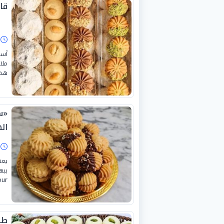
قائ
ا
ملا
هذه
«س
ال
ا
يعت
Four) وتعني الف
طر