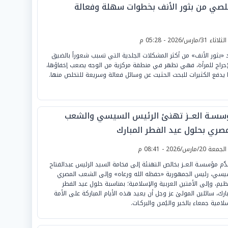
لصي من بثور الأنف بخطوات سهلة وفعالة
لثلاثاء 31/مارس/2026 - 05:28 م
 «بثور الأنف» من أكثر المشكلات الجلدية التي تسبب شعوراً بالضيق
إحراج للمرأة، فهي تظهر في منطقة مركزية من الوجه يصعب إخفاؤها،
 يدفع الكثيرات للبحث الحثيث عن وسائل فعالة وسريعة للتخلص منها.
سسـة العــز تهنئ الرئيس السيسي والشعب
مصري بحلول عيد الفطر المبارك
لجمعة 20/مارس/2026 - 08:41 م
دَّم مؤسسـة العــز بخالص التهنئة إلى فخامة السيد الرئيس عبدالفتاح
يسي، رئيس الجمهورية «حفظه الله ورعاه» وإلى الشعب المصري
ظيم، وإلى الأمتين العربية والإسلامية؛ بمناسبة حلول عيد الفطر
بارك، سائلين المولىٰ عز وجل أن يعيد هذه الأيام المباركة على الأمة
لامية جمعاء بالخير واليُمـن والبركـات.