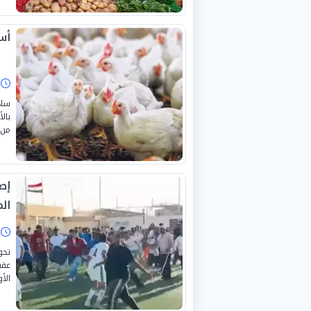
أسع
ا
ساد
من 
الم
ا
تحو
عقب
الأ