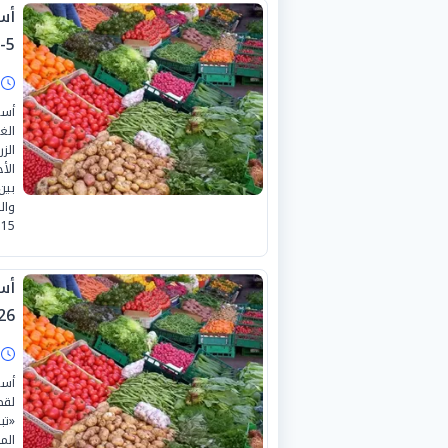
5-2026
ا
أسع
الغ
الز
15 إلى 30 جنيها
26
ا
أسع
لقط
الم