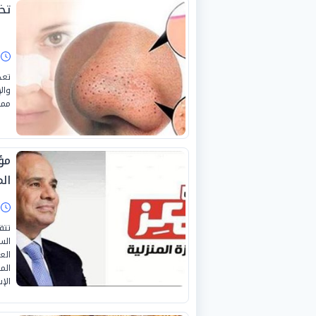
تخ
ا
تعد
وال
مما
مؤ
ال
ا
تتق
الس
الع
الم
الإس