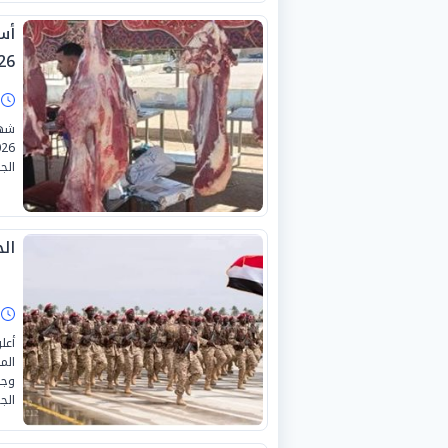
26
ا
الج
ال
ا
أعل
الم
وجن
الج