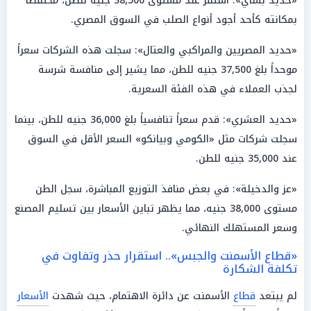
«حديد بشاي»: استقر عند مستوى 38,500 جنيه للطن، محتفظاً
بمكانته كأحد أجود أنواع الصلب في السوق المصري.
«حديد المصريين والمراكبي والعتال»: سجلت هذه الشركات سعراً
موحداً بلغ 37,500 جنيه للطن، مما يشير إلى منافسة شرسة
لجذب العملاء في هذه الفئة السعرية.
«حديد العشري»: قدم سعراً تنافسياً بلغ 36,000 جنيه للطن، بينما
سجلت شركات مثل «الكومي وبيانكو» السعر الأقل في السوق
عند 35,000 جنيه للطن.
«عز والدخيلة»: في بعض منافذ التوزيع المباشرة، سجل الطن
مستوى 38,000 جنيه، مما يظهر تباين الأسعار بين تسليم المصنع
وسعر المستهلك النهائي.
«قطاع الأسمنت والجبس».. استقرار حذر وتفاوت في
تكلفة الشكارة
لم يبتعد
قطاع
الأسمنت عن دائرة الاهتمام، حيث شهدت
الأسعار