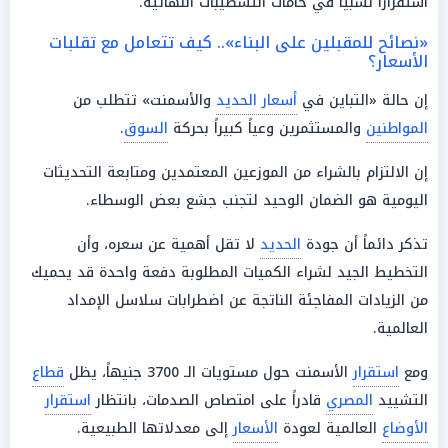
استقراراً نسبياً في خامات التشطيبات النهائية.
«نصائح للمقبلين على البناء».. كيف تتعامل مع تقلبات
الأسعار؟
إن حالة «التباين في
أسعار الحديد
والأسمنت» تتطلب من
المواطنين
والمستثمرين وعياً كبيراً بحركة
السوق
.
إن الالتزام بالشراء من الموزعين المعتمدين ومتابعة التحديثات
اليومية هو الضمان الوحيد لتجنب جشع بعض الوسطاء.
تذكر دائماً أن جودة
الحديد
لا تقل أهمية عن سعره، وأن
التخطيط الجيد لشراء الكميات المطلوبة دفعة واحدة قد يحميك
من الزيادات المفاجئة الناتجة عن اضطرابات سلاسل الإمداد
العالمية.
ومع
استقرار
الأسمنت حول مستويات الـ 3700 جنيهاً، يظل
قطاع
التشييد
المصري
قادراً على امتصاص الصدمات، بانتظار
استقرار
الأوضاع
العالمية لعودة
الأسعار
إلى معدلاتها الطبيعية.