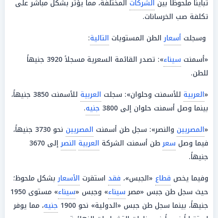
تبايناً ملحوظاً بين
الشركات
المختلفة، مما يؤثر بشكل مباشر على
تكلفة صب الخرسانات.
وسجلت
أسعار
الطن المستويات
التالية
:
«أسمنت
سيناء
»: تصدر القائمة السعرية مسجلاً 3920 جنيهاً
للطن.
«
العربية
للأسمنت وحلوان»: سجلت
العربية
للأسمنت 3850 جنيهاً،
بينما وصل أسمنت حلوان إلى 3800
جنيه
.
«
المصريين
والنصر»: سجل طن أسمنت
المصريين
نحو 3730 جنيهاً،
فيما وصل
سعر
طن أسمنت الشركة
العربية
النصر
إلى 3670
جنيهاً.
وفيما يخص
قطاع
«الجبس»،
فقد
استقرت
الأسعار
بشكل ملحوظ؛
حيث سجل طن جبس «مصر
سيناء
» وجبس «
سيناء
» مستوى 1950
جنيهاً، بينما سجل طن جبس «الدولية» نحو 1900
جنيه
، مما يوفر