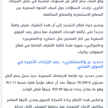
ومع اقتراب سعر الطن من مستويات قياسية في بعض الشركات
الكبرى، تزايدت التساؤلات حول أسباب الفجوة السعرية بين
المصانع الاستثمارية والمصانع المتكاملة.
ويشير خبراء قطاع التشييد إلى أن هذه التغيرات تفرض واقعاً
جديداً على تكلفة الوحدات العقارية، مما يجعل رصد الفروق
السعرية بين كبار المنتجين مثل «بشاي» و«المصريين»
و«المراكبي» ضرورة ملحة لكافة الأطراف الفاعلة في قطاع
المقاولات والبناء.
«حديد عز والاستثماري».. رصد الزيادات الأخيرة في
السوق المحلي
تصدر «حديد عز» قائمة الارتفاعات السعرية، حيث سجل سعر الطن
مستوى 39,569.6 جنيهاً، بعد أن شهد مؤخراً قفزة بنسبة 1.11%،
وهو ما يعادل زيادة قدرها 435.09 جنيهاً للطن الواحد.
وتعكس هذه الأرقام ريادة الشركة للسوق ومدى تأثرها المباشر
بتكاليف الإنتاج المتغيرة، مما يجعلها المقياس الأول لحركة