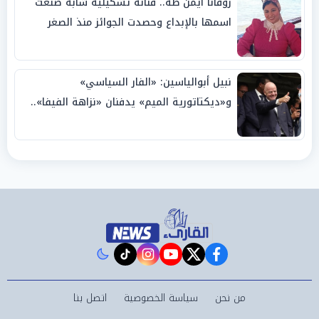
روفانا أيمن طه.. فنانة تشكيلية شابة صنعت
اسمها بالإبداع وحصدت الجوائز منذ الصغر
نبيل أبوالياسين: «الفار السياسي»
و«ديكتاتورية الميم» يدفنان «نزاهة الفيفا»..
وإقالة «إنفانتينو» باتت حتمية
instagram
tiktok
youtube
twitter
facebook
من نحن
سياسة الخصوصية
اتصل بنا