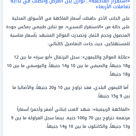
«استقرار الفاكهة».. توازن بين العرض والطلب في بداية
تعاملات الأربعاء
على الجانب الآخر، حافظت أسعار الفاكهة في الأسواق المحلية
على حالة من «الاستقرار النسبي»، مع تباين طبيعي يعكس جودة
المحصول وحجم الثمار، وتصدرت الموالح المشهد بأسعار مناسبة
للمستهلكين، حيث جاءت التفاصيل كالتالي:
«عائلة الموالح والليمون»: سجل البرتقال «أبو سرة» ما بين 12
و18 جنيهاً، والصيفي ما بين 10 و14 جنيهاً، واليوسفي ما بين 10
و18 جنيهاً.
أما الليمون البلدي، فقد تراوح بين 10 و20 جنيهاً، والأضاليا ما
بين 9 و15 جنيهاً.
«الفاكهة الربيعية»: شهد العنب (بناتي أصفر وأحمر) أسعاراً
مرتفعة تتراوح بين 70 و100 جنيه، بينما سجل الفراولة ما بين 9
و13 جنيهاً، والكانتلوب ما بين 10 و14 جنيهاً.