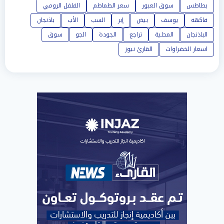
بطاطس
سوق العبور
سعر الطماطم
الفلفل الرومي
فاكهه
يوسف
بيض
إبر
السب
الأب
باذنجان
الباذنجان
المحلية
تراجع
الجودة
الجو
سوق
اسعار الخضراوات
القارئ نيوز