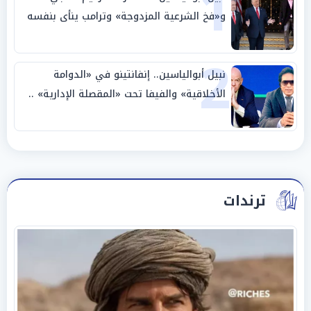
1
و«فخ الشرعية المزدوجة» وترامب ينأى بنفسه
وحليفه في «ميتم استراتيجي»
2
نبيل أبوالياسين.. إنفانتينو في «الدوامة
الأخلاقية» والفيفا تحت «المقصلة الإدارية» ..
«عبادة العرش وجنازة المصداقية»
ترندات