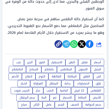
الوجهين القبلي والبحري، مما أدى إلى حدوث حالة من الوفرة في
سوق العبور.
كما أن استقرار حالة الطقس ساهم في سرعة نضج بعض
المحاصيل مثل الطماطم، مما دفع الأسعار نحو الهبوط التدريجي،
وهو ما يبشر بمزيد من الاستقرار خلال الأيام القادمة لعام 2026.
شارك
أسعار
فلفل
النقل
الاستقرار
الموز
الجزر
عنب
البصل
الليمون
البطاطس
طماطم
السبانخ
الطماطم
البن
القلق
البطاطا
الفاكهة
الثوم
التفاح
الأحمر
قلق
الخضراوات
بداية
البرتقال
الفراولة
الخيار
القلقاس
22 ابريل
البامية
العنب
تجار
الجريب فروت
الأبيض
البطاط
الاسعار
تمر
البط
سعر البرتقال
سعر الجوافة
الصيف
البنجر
عامل
الكان
صباح