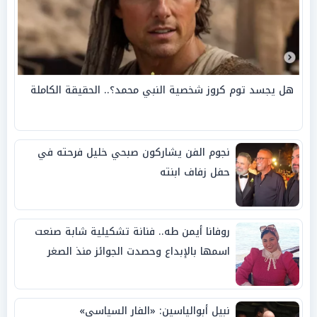
هل يجسد توم كروز شخصية النبي محمد؟.. الحقيقة الكاملة
نجوم الفن يشاركون صبحي خليل فرحته في
حفل زفاف ابنته
روفانا أيمن طه.. فنانة تشكيلية شابة صنعت
اسمها بالإبداع وحصدت الجوائز منذ الصغر
نبيل أبوالياسين: «الفار السياسي»