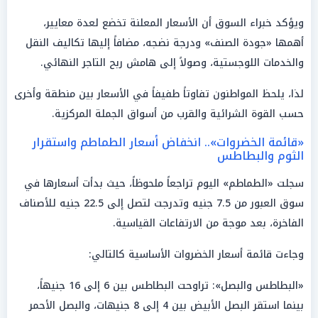
ويؤكد خبراء السوق أن الأسعار المعلنة تخضع لعدة معايير،
أهمها «جودة الصنف» ودرجة نضجه، مضافاً إليها تكاليف النقل
والخدمات اللوجستية، وصولاً إلى هامش ربح التاجر النهائي.
لذا، يلحظ المواطنون تفاوتاً طفيفاً في الأسعار بين منطقة وأخرى
حسب القوة الشرائية والقرب من أسواق الجملة المركزية.
«قائمة الخضروات».. انخفاض أسعار الطماطم واستقرار
الثوم والبطاطس
سجلت «الطماطم» اليوم تراجعاً ملحوظاً، حيث بدأت أسعارها في
سوق العبور من 7.5 جنيه وتدرجت لتصل إلى 22.5 جنيه للأصناف
الفاخرة، بعد موجة من الارتفاعات القياسية.
وجاءت قائمة أسعار الخضروات الأساسية كالتالي:
«البطاطس والبصل»: تراوحت البطاطس بين 6 إلى 16 جنيهاً،
بينما استقر البصل الأبيض بين 4 إلى 8 جنيهات، والبصل الأحمر