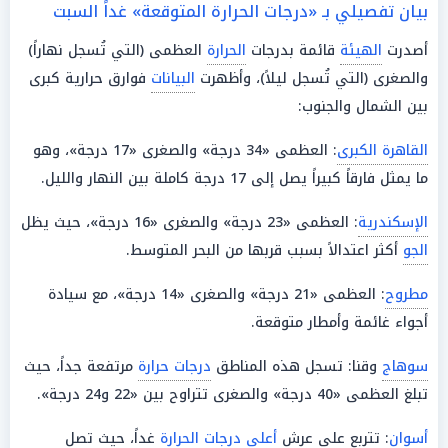
بيان تفصيلي بـ «درجات الحرارة المتوقعة» غداً السبت
أصدرت
الهيئة
قائمة بدرجات
الحرارة
العظمى (التي تُسجل نهاراً)
والصغرى (التي تُسجل ليلاً)، وأظهرت
البيانات
فوارق حرارية كبرى
بين الشمال والجنوب:
القاهرة الكبرى
: العظمى «34 درجة» والصغرى «17 درجة»، وهو
ما يمثل فارقاً كبيراً يصل إلى 17 درجة كاملة بين النهار والليل.
الإسكندرية
: العظمى «23 درجة» والصغرى «16 درجة»، حيث يظل
الجو
أكثر اعتدالاً بسبب قربها من البحر المتوسط.
مطروح
: العظمى «21 درجة» والصغرى «14 درجة»، مع سيادة
أجواء غائمة وأمطار متوقعة.
سوهاج
وقنا: تسجل هذه المناطق
درجات حرارة
مرتفعة جداً، حيث
تبلغ العظمى «40 درجة» والصغرى تتراوح بين «22 و24 درجة».
أسوان
: تتربع على عرش
أعلى
درجات الحرارة
غداً، حيث تصل