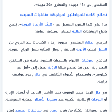
العظمى إلى «41 درجة» والصغرى «26 درجة».
نصائح هامة للمواطنين لمواجهة «تقلبات السبت»
بناءً على هذا التقرير المفصل من «
هيئة
الأرصاد
الجوية
»، يُنصح
باتباع الإرشادات
التالية
لضمان السلامة العامة:
لمرضى
الجهاز
التنفسي: ضرورة ارتداء الكمامات عند الخروج من
المنزل
لتجنب
الأتربة
العالقة والرمال المثارة بفعل الرياح القوية.
لقائدي
المركبات
: الالتزام بالسرعات المقررة، خاصة في المناطق
الصحراوية التي قد تنعدم فيها
الرؤية
لتصل إلى «أقل من
كيلومتر»، واستخدام الأضواء الكاشفة في
حال
وجود عواصف
ترابية.
في
حال
الرعد: تجنب الوقوف تحت الأشجار العالية أو أعمدة الإنارة
أو
اللوحات
الإعلانية الكبيرة عند
سقوط الأمطار
الرعدية المتوقعة.
شرب السوائل: الإكثار من شرب
المياه
في
محافظات الصعيد
(مثل