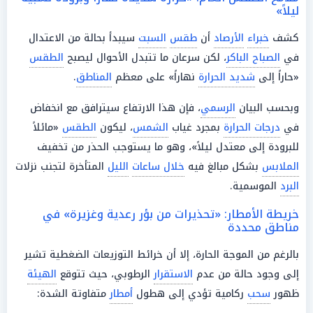
ليلاً»
كشف
خبراء
الأرصاد
أن
طقس
السبت
سيبدأ بحالة من الاعتدال
في
الصباح الباكر
، لكن سرعان ما تتبدل الأحوال ليصبح
الطقس
«حاراً إلى
شديد الحرارة
نهاراً» على معظم
المناطق
.
وبحسب البيان
الرسمي
، فإن هذا الارتفاع سيترافق مع انخفاض
في
درجات الحرارة
بمجرد غياب
الشمس
، ليكون
الطقس
«مائلاً
للبرودة إلى معتدل ليلاً»، وهو ما يستوجب الحذر من تخفيف
الملابس
بشكل مبالغ فيه
خلال ساعات
الليل
المتأخرة لتجنب نزلات
البرد
الموسمية.
خريطة الأمطار: «تحذيرات من بؤر رعدية وغزيرة» في
مناطق محددة
بالرغم من الموجة الحارة، إلا أن خرائط التوزيعات الضغطية تشير
إلى وجود حالة من عدم
الاستقرار
الرطوبي، حيث تتوقع
الهيئة
ظهور
سحب
ركامية تؤدي إلى هطول
أمطار
متفاوتة الشدة: