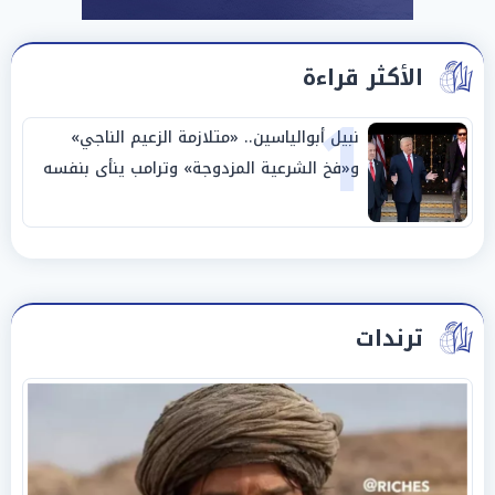
الأكثر قراءة
1
نبيل أبوالياسين.. «متلازمة الزعيم الناجي»
و«فخ الشرعية المزدوجة» وترامب ينأى بنفسه
وحليفه في «ميتم استراتيجي»
ترندات