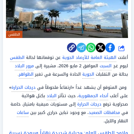
الطقس
شارك
أعلنت
الهيئة العامة للأرصاد الجوية
عن توقعاتها لحالة
الطقس
ليوم غدٍ
السبت
الموافق 2 مايو 2026، مشيرة إلى
مرور
البلاد
بحالة من التقلبات
الجوية
الحادة والسرعة في تغير
الظواهر
.
ومن المتوقع أن يشهد غداً «ارتفاعاً ملحوظاً في
درجات الحرارة
»
على أغلب
أنحاء
الجمهورية
، حيث تتأثر
البلاد
بكتل هوائية
صحراوية ترفع
درجات الحرارة
إلى مستويات صيفية بامتياز، خاصة
في
محافظات الصعيد
، مع وجود تباين حراري كبير بين
ساعات
النهار والليل.
ملامح الطقس العام: «حرارة شديدة نهاراً وبرودة نسبية