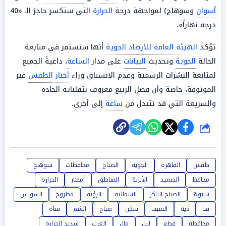
أسوان
وسوهاج) لمواجهة درجة
الحرارة
التي ستكسر حاجز الـ «40
درجة نهاراً».
تؤكد
الهيئة العامة للأرصاد الجوية
أنها ستستمر في متابعة
الحالة
الجوية
وتحديث
البيانات
على مدار
الساعة
، داعيةً الجميع
لمتابعة النشرات الرسمية وعدم الانسياق وراء
أخبار
الطقس
غير
الموثوقة، خاصة وأن فصل الربيع معروف بتقلباته الحادة
والسريعة التي قد تتبدل من
ساعة
إلى أخرى.
شارك
طقس
القاهرة
الجوية
الصباح
محافظات
سوهاج
محافظ
الصعيد
الأتربة
المناطق
أمطار
الحرارة
سيوة
الصباح الباكر
الشمالية
الرؤية
مطروح
السويس
قنا
دية
السبت
سكن
صباح
الشم
قناة
محافظة
قطع
ليل
مال
الغرب
شديد الحرارة