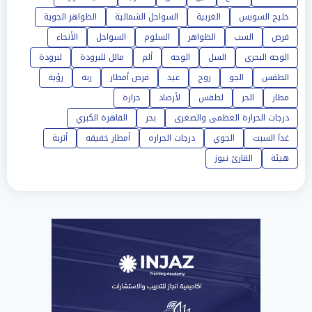
خليج السويس
الغربية
السواحل الشمالية
الظواهر الجوية
فرص
السب
الظواهر
السلوم
السواحل
الأنحاء
الوجه البحري
السل
الوجه
ألم
مائل للبرودة
لبرودة
الطقس
الجو
روح
عيد
فرص أمطار
ربه
رؤية
مطار
الحر
لطقس
لأرصاد
حرارة
درجات الحرارة العظمى والصغرى
بحر
القاهرة الكبري
غدآ السبت
الجوي
درجات الحراره
أمطار خفيفه
أتربة
هيئة
القارئ نيوز