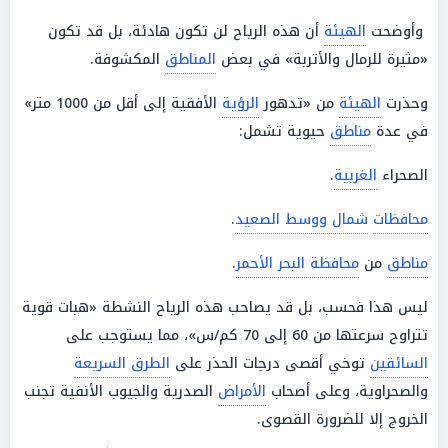
وأوضحت
الهيئة
أن هذه الرياح لن تكون هادئة، بل قد تكون
«مثيرة للرمال والأتربة» في بعض
المناطق
المكشوفة.
وحذرت
الهيئة
من «تدهور
الرؤية
الأفقية إلى أقل من 1000 متر»
في عدة
مناطق
حيوية تشمل:
الصحراء
الغربية
.
محافظات
شمال ووسط الصعيد
.
مناطق
من
محافظة البحر الأحمر
.
ليس هذا فحسب، بل قد يصاحب هذه الرياح النشطة «هبات قوية
تتراوح سرعتها من 60 إلى 70 كم/س»، مما يستوجب على
السائقين
توخي أقصى درجات الحذر على
الطرق السريعة
والصحراوية، وعلى أصحاب
الأمراض
الصدرية والجيوب الأنفية تجنب
الخروج إلا للضرورة القصوى.