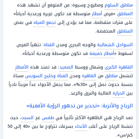
مناطق
السلوم
ومطروح وسيوة: من المتوقع أن تشهد هذه
المناطق
«فرص
أمطار
متوسطة قد تكون غزيرة ورعدية أحياناً»
على فترات متقطعة، مما قد يؤدي إلى
تجمع
المياه
في بعض
المناطق
المنخفضة.
السواحل الشمالية
والوجه البحري ومدن
القناة
: تتهيأ الفرص
لسقوط «
أمطار خفيفة
قد تكون متوسطة ورعدية أحياناً».
القاهرة الكبرى
وشمال ووسط
الصعيد
: قد تمتد هذه
الأمطار
لتشمل
مناطق
من
القاهرة
ومدن
القناة وخليج السويس
مساءً
بنسبة حدوث تصل إلى «30%»، مما يجعل الأجواء غداً مزيجاً نادراً
بين
الحرارة
العالية والبرق والرعد.
الرياح والأتربة: «تحذير من تدهور الرؤية الأفقية»
تعد الرياح هي الظاهرة الأكثر تأثيراً في
طقس
غدٍ
السبت
، حيث
تنشط الرياح على أغلب
الأنحاء
بسرعات تتراوح ما بين «40 إلى 50
كم/س».