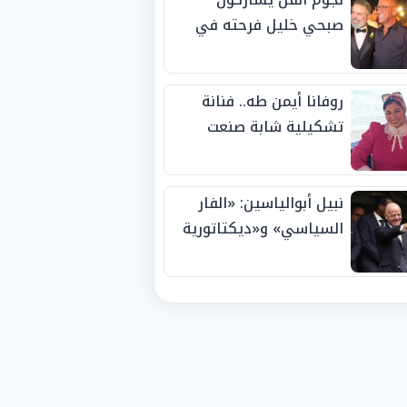
صبحي خليل فرحته في
حفل زفاف ابنته
روفانا أيمن طه.. فنانة
تشكيلية شابة صنعت
اسمها بالإبداع وحصدت
الجوائز منذ الصغر
نبيل أبوالياسين: «الفار
السياسي» و«ديكتاتورية
الميم» يدفنان «نزاهة
الفيفا».. وإقالة
«إنفانتينو» باتت حتمية