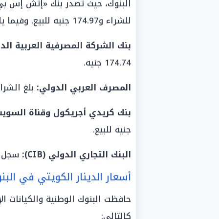
للشراء و174.97 جنيه للبيع. وفيما يلي تفاصيل الأسعار في أبرز البنوك:
بنك الشركة المصرفية العربية الدولية (
174.74 جنيه.
المصرف العربي الدولي:
بلغ الشراء 174.34 جنيه، والبيع 74.67
بنك كريدي أجريكول وقناة السوي
جنيه للبيع.
البنك التجاري الدولي (CIB):
سجل 171.30 جنيه للشراء، و175.12 جنيه للب
أسعار الدينار الكويتي في البن
حافظت البنوك الوطنية والكيانات ال
كالتالي: