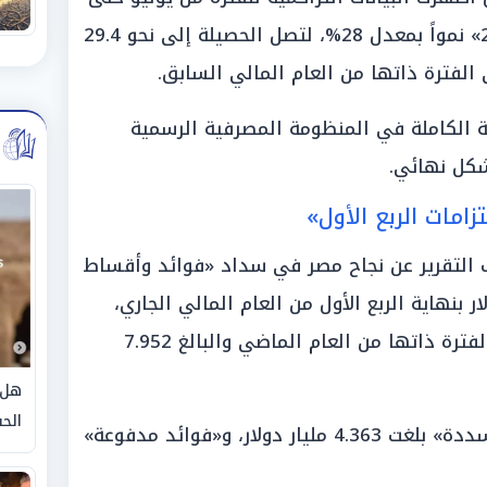
فبراير من العام المالي «2025/2026» نمواً بمعدل 28%، لتصل الحصيلة إلى نحو 29.4
 الكاملة في المنظومة المصرفية الرسمية
شكل نهائي.
زامات الربع الأول»
 التقرير عن نجاح مصر في سداد «فوائد وأقساط
بقيمة 6.442 مليار دولار بنهاية الربع الأول من العام المالي الجاري،
وهو مستوى يقل عن المسدد في الفترة ذاتها من العام الماضي والبالغ 7.952
هل 
الحق
وتوزعت هذه الأعباء بين «أقساط مسددة» بلغت 4.363 مليار دولار، و«فوائد مدفوعة»