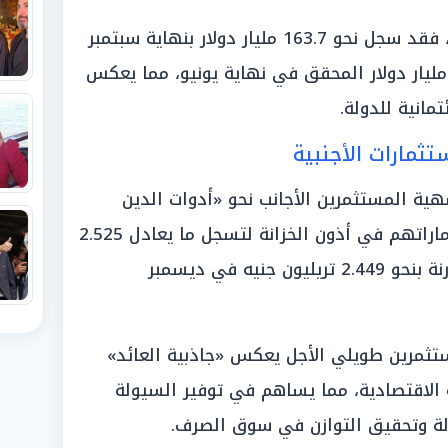
وفيما يخص إجمالي الدين الخارجي، فقد سجل نحو 163.7 مليار دولار بنهاية سبتمبر
202، صعوداً من مستوى 161.230 مليار دولار المحقق في نهاية يونيو، مما يعكس
مانية للدولة.
تثمارات الأجنبية
هية المستثمرين الأجانب نحو «أدوات الدين
المصرية»، حيث ارتفعت أرصدة استثماراتهم في أذون الخزانة لتسجل ما يعادل 2.525
تريليون جنيه بنهاية يناير 2026، مقارنة بنحو 2.449 تريليون جنيه في ديسمبر
تثمرين طويلي الأجل يعكس «جاذبية العائد»
 الاقتصادية، مما يساهم في توفير السيولة
دولة وتحقيق التوازن في سوق الصرف.