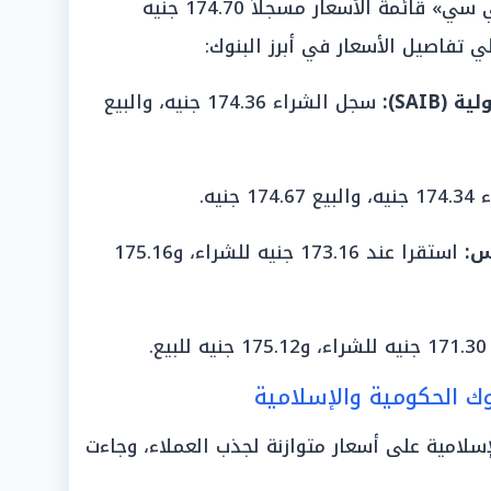
البنوك، حيث تصدر بنك «إتش إس بي سي» قائمة الأسعار مسجلاً 174.70 جنيه
SAIB):
سجل الشراء 174.36 جنيه، والبيع
1 جنيه.
س:
استقرا عند 173.16 جنيه للشراء، و175.16
يع.
وك الحكومية والإسلامية
إسلامية على أسعار متوازنة لجذب العملاء، وجاءت