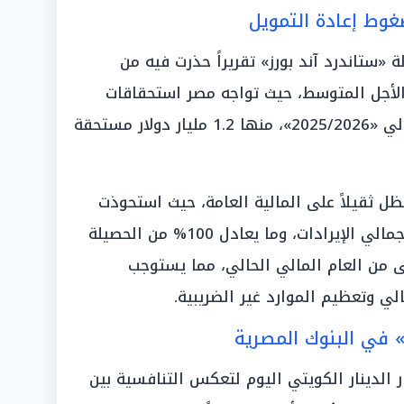
غوط إعادة التمويل
 «ستاندرد آند بورز» تقريراً حذرت فيه من
الأجل المتوسط، حيث تواجه مصر استحقاقات
بقيمة 4.2 مليار دولار في العام المالي «2025/2026»، منها 1.2 مليار دولار مستحقة
ظل ثقيلاً على المالية العامة، حيث استحوذت
«مدفوعات الفائدة» على 82% من إجمالي الإيرادات، وما يعادل 100% من الحصيلة
ى من العام المالي الحالي، مما يستوجب
لي وتعظيم الموارد غير الضريبية.
» في البنوك المصرية
لدينار الكويتي اليوم لتعكس التنافسية بين