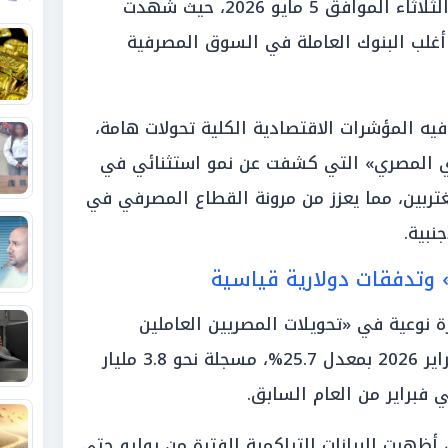
الجنيه المصري خلال تعاملات اليوم الثلاثاء الموافق 5 مايو 2026، حيث شهدت
 أغلب البنوك العاملة في السوق المصرفية
 المؤشرات الاقتصادية الكلية تحولات هامة،
كزي المصري» التي كشفت عن نمو استثنائي في
غتربين، مما يعزز من مرونة القطاع المصرفي في
نبية.
وتدفقات دولارية قياسية
 نوعية في «تحويلات المصريين العاملين
بالخارج»، حيث ارتفعت خلال شهر فبراير 2026 بمعدل 25.7%، مسجلة نحو 3.8 مليار
أظهرت البيانات التراكمية للفترة من يوليو حتى