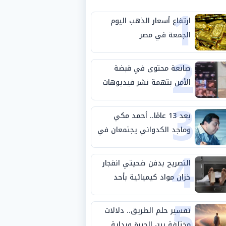
1
ارتفاع أسعار الذهب اليوم
الجمعة في مصر
2
صانعة محتوى في قبضة
الأمن بتهمة نشر فيديوهات
3
خادشة للحياء
بعد 13 عامًا.. أحمد مكي
وماجد الكدواني يجتمعان في
4
«فرصة سعيدة»
التصريح بدفن ضحيتي انفجار
خزان مواد كيميائية بأحد
5
مصانع الفيوم
تفسير حلم الطريق.. دلالات
مختلفة بين الحيرة وبداية