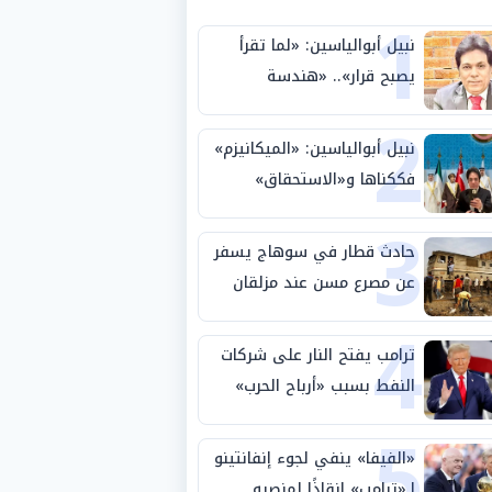
1
نبيل أبوالياسين: «لما تقرأ
يصبح قرار».. «هندسة
2
الاستثمار السيادي» بين «ربط
الجيب بالوطن» و«سيادة
نبيل أبوالياسين: «الميكانيزم»
الكلمة»
فككناها و«الاستحقاق»
3
حتمية.. «تفعيل الإرادة»
مهمة الجامعة العربية
حادث قطار في سوهاج يسفر
عن مصرع مسن عند مزلقان
4
المراغة
ترامب يفتح النار على شركات
النفط بسبب «أرباح الحرب»
5
«الفيفا» ينفي لجوء إنفانتينو
لـ«ترامب» إنقاذًا لمنصبه