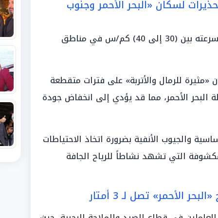
تحذيرات لسكان «البحر الأحمر وجنوب
توقعت الهيئة نشاطاً للرياح تتراوح سرعته بين (30 إلى 40) كم/س في مناطق
ن «مثيرة للرمال والأتربة» على فترات متقطعة
البحر الأحمر، مما قد يؤدي إلى انخفاض جودة
ية والجيوب الأنفية بضرورة اتخاذ الاحتياطات
مكشوفة التي تشهد نشاطاً للرياح الجافة
بحر الأحمر» تصل لـ 3 أمتار
لعاملين في قطاع الصيد والملاحة البحرية، حيث