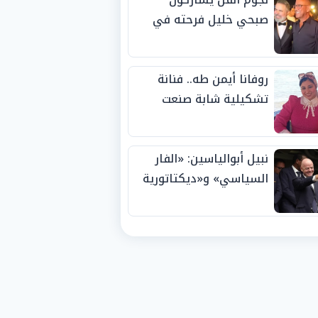
صبحي خليل فرحته في
حفل زفاف ابنته
روفانا أيمن طه.. فنانة
تشكيلية شابة صنعت
اسمها بالإبداع وحصدت
الجوائز منذ الصغر
نبيل أبوالياسين: «الفار
السياسي» و«ديكتاتورية
الميم» يدفنان «نزاهة
الفيفا».. وإقالة
«إنفانتينو» باتت حتمية