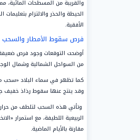
والقريبة من المسطحات المائية، م
الحيطة والحذر والالتزام بتعليمات ال
الأفقية.
فرص سقوط الأمطار والسحب ال
أوضحت التوقعات وجود فرص ضعيفة
من السواحل الشمالية وشمال الوجه
كما تظهر في سماء البلاد «سحب من
وقد ينتج عنها سقوط رذاذ خفيف جداً
وتأتي هذه السحب لتلطف من حرارة ا
الربيعية اللطيفة، مع استمرار «ال
مقارنة بالأيام الماضية.