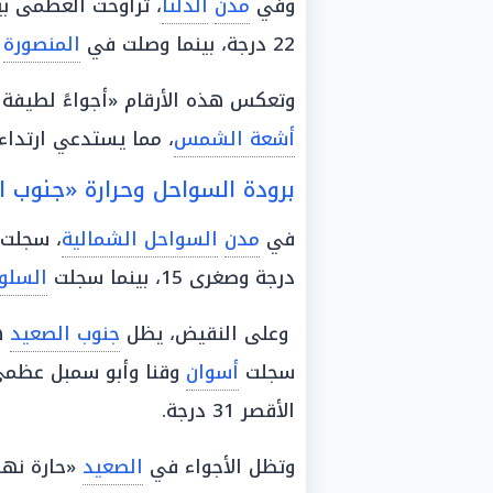
وفي
مدن
الدلتا
، تراوحت العظمى بين 22 و24 درجة، حيث
22 درجة، بينما وصلت في
المنصورة
و
وتعكس هذه الأرقام «أجواءً لطيفة ن
أشعة الشمس
، مما يستدعي ارتداء
برودة السواحل وحرارة «جنوب ا
في
مدن
السواحل الشمالية
، سجلت
درجة وصغرى 15، بينما سجلت
السلو
وعلى النقيض، يظل
جنوب الصعيد
ه
سجلت
أسوان
الأقصر 31 درجة.
وتظل الأجواء في
الصعيد
«حارة نهار