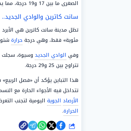
الصغرى ما بين 17 و19 درجة، مما يخلق فجوة حرارية واسعة بين النهار والليل.
سانت كاترين والوادي الجديد.. 
مئوية» فقط، وهي درجة
حرارة
شتوية 
وفي
الوادي الجديد
وسيوة، سجلت الصغرى 12 و
تتراوح بين 25 و29 درجة.
هذا التباين يؤكد أن «فصل الربيع»
تتداخل فيه الأجواء الحارة مع النس
الأرصاد
الجوية
اليومية لتجنب التعرض
الحرارة
.
شارك