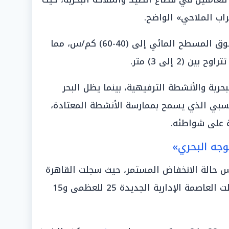
راب الملاحي» الواضح.
ومن المتوقع أن تصل سرعة الرياح فوق المسطح المائي إلى (40-60) كم/س، مما
(2 إلى 3) متر.
حرية والأنشطة الترفيهية، بينما يظل البحر
نسبي الذي يسمح بممارسة الأنشطة المعتادة،
ة على شواطئه.
وجه البحري»
س حالة الانخفاض المستمر، حيث سجلت القاهرة
العظمى 24 والصغرى 16، بينما سجلت العاصمة الإدارية الجديدة 25 للعظمى و15