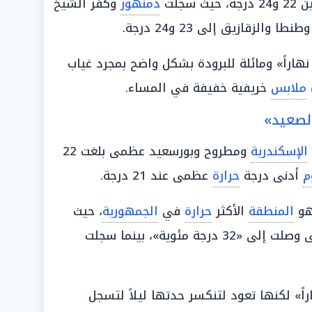
 سجلت
دمنهور
وكفر الشيخ
طنطا والزقازيق إلى 23 و24 درجة.
هاراً» ومائلة للبرودة بشكل واضح بمجرد غياب
ملابس
خريفية خفيفة في المساء.
لصعيد»
الإسكندرية
ومطروح وبورسعيد عظمى بلغت 22
م
أدنى درجة
حرارة
عظمى عند 21 درجة.
و
المنطقة
الأكثر
حرارة
في
الجمهورية
، حيث
وقنا وأبو سمبل عظمى وصلت إلى «32 درجة مئوية»، بينما سجلت
اً» لكنها تعود لتنكسر حدتها ليلاً لتسجل