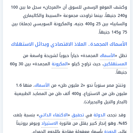
وكشف الموقع الرسمي للسوق أن «المرجان» سجل ما بين 100
و240 جنيهاً، بينما تراوحت مجموعة «السبيط والكاليماري
والسابيا» بين 25 و400 جنيه، والمكرونة السويسي (جملة) بين
75 و145 جنيهاً.
الأسماك المجمدة.. الملاذ الاقتصادي وبدائل الاستهلاك
تظل «
الأسماك
المجمدة» خياراً حيوياً لشريحة واسعة من
المستهلكين
، حيث تراوح كيلو «
المكرونة
المجمدة» بين 30 و60
جنيهاً.
وتنتج مصر سنوياً نحو «2 مليون طن» من
الأسماك
، منها 1.6
مليون طن من الاستزراع، و400 ألف طن من المصايد الطبيعية
(البحار والنيل والبحيرات).
وقد نجحت
الدولة
في
تحقيق
«
الاكتفاء الذاتي
» بنسبة بلغت
85%، وهو إنجاز كبير يقلل من فاتورة
الاستيراد
ويوفر بروتيناً
عالي
الجودة
بأسعار معقولة مقارنة باللحوم الحمراء.