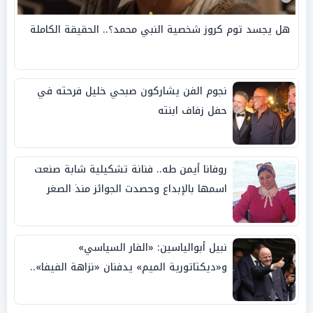
هل يجسد توم كروز شخصية النبي محمد؟.. الحقيقة الكاملة
نجوم الفن يشاركون صبحي خليل فرحته في
حفل زفاف ابنته
روفانا أيمن طه.. فنانة تشكيلية شابة صنعت
اسمها بالإبداع وحصدت الجوائز منذ الصغر
نبيل أبوالياسين: «الفار السياسي»
و«ديكتاتورية الميم» يدفنان «نزاهة الفيفا»..
وإقالة «إنفانتينو» باتت حتمية