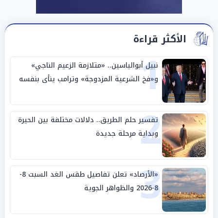
الأكثر قراءة
1
نبيل أبوالياسين.. «متلازمة الزعيم الناجي»
و«فخ الشرعية المزدوجة» وترامب ينأى بنفسه
وحليفه في «ميتم استراتيجي»
2
تفسير حلم الطريق.. دلالات مختلفة بين الحيرة
وبداية مرحلة جديدة
3
«الأرصاد» تعلن تفاصيل طقس الغد السبت 8-
8-2026 والظواهر الجوية