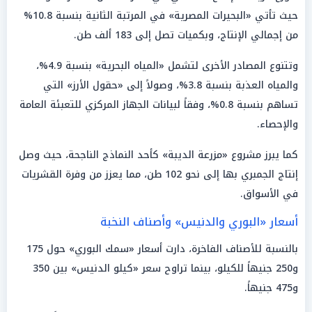
حيث تأتي «البحيرات المصرية» في المرتبة الثانية بنسبة 10.8%
من إجمالي الإنتاج، وبكميات تصل إلى 183 ألف طن.
وتتنوع المصادر الأخرى لتشمل «المياه البحرية» بنسبة 4.9%،
والمياه العذبة بنسبة 3.8%، وصولاً إلى «حقول الأرز» التي
تساهم بنسبة 0.8%، وفقاً لبيانات الجهاز المركزي للتعبئة العامة
والإحصاء.
كما يبرز مشروع «مزرعة الديبة» كأحد النماذج الناجحة، حيث وصل
إنتاج الجمبري بها إلى نحو 102 طن، مما يعزز من وفرة القشريات
في الأسواق.
أسعار «البوري والدنيس» وأصناف النخبة
بالنسبة للأصناف الفاخرة، دارت أسعار «سمك البوري» حول 175
و250 جنيهاً للكيلو، بينما تراوح سعر «كيلو الدنيس» بين 350
و475 جنيهاً.