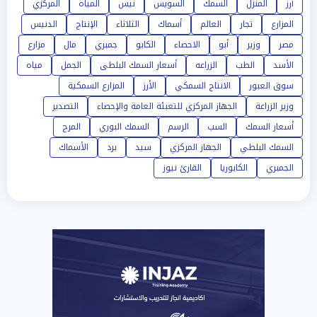
أرز
المنزل
السمك
السويس
نيس
المياه
المركزي
المزارع
تجار
العالم
أسماك
الثلاثاء
الإنتاج
الدنيس
مصر
وزير
أبو
الاحصاء
الكابو
جمبري
مال
مزارع
الأسد
الطب
الزراعه
أسعار السمك البلطى
الجمل
مياه
سوق العبور
الانتاج السمكي
الأرز
المزارع السمكية
وزير الزراعة
الجهاز المركزي للتعبئة العامة والإحصاء
التصدير
أسعار السمك
السب
الرسم
السمك البوري
المرج
السمك البلطي
الجهاز المركزي
سيد
برد
الأسماك
الجمبري
الكابوريا
القارئ نيوز