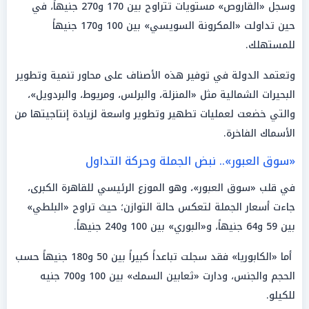
وسجل «القاروص» مستويات تتراوح بين 170 و270 جنيهاً، في
حين تداولت «المكرونة السويسي» بين 100 و170 جنيهاً
للمستهلك.
وتعتمد الدولة في توفير هذه الأصناف على محاور تنمية وتطوير
البحيرات الشمالية مثل «المنزلة، والبرلس، ومريوط، والبردويل»،
والتي خضعت لعمليات تطهير وتطوير واسعة لزيادة إنتاجيتها من
الأسماك الفاخرة.
«سوق العبور».. نبض الجملة وحركة التداول
في قلب «سوق العبور»، وهو الموزع الرئيسي للقاهرة الكبرى،
جاءت أسعار الجملة لتعكس حالة التوازن؛ حيث تراوح «البلطي»
بين 59 و64 جنيهاً، و«البوري» بين 100 و240 جنيهاً.
أما «الكابوريا» فقد سجلت تباعداً كبيراً بين 50 و180 جنيهاً حسب
الحجم والجنس، ودارت «ثعابين السمك» بين 100 و700 جنيه
للكيلو.