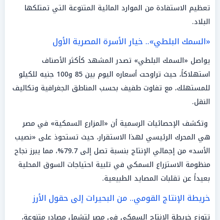
تعظيم الاستفادة من الموارد المائية المتنوعة التي تمتلكها
البلاد.
«السمك البلطي».. خيار الأسرة المصرية الأول
يواصل «السمك البلطي» تصدر المشهد كأكثر الأصناف
استهلاكاً، حيث تراوحت أسعاره اليوم بين 85 و100 جنيه للكيلو
للمستهلك، مع تفاوت طفيف بحسب المناطق الجغرافية وتكاليف
النقل.
وتكشف الإحصائيات الرسمية أن «المزارع السمكية» في مصر
هي المحرك الرئيسي لهذا الاستقرار، حيث تستحوذ على «نصيب
الأسد» من إجمالي الإنتاج بنسبة تصل إلى 79.7%، مما يبرز نجاح
منظومة الاستزراع السمكي في تلبية احتياجات السوق المحلية
بعيداً عن تقلبات المصايد الطبيعية.
خريطة الإنتاج القومي.. من البحيرات إلى حقول الأرز
تتوزع خريطة الإنتاج السمكي في مصر لتشمل مصادر متنوعة،