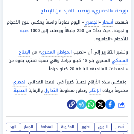
بورصة «الجمبري» ونصيب الفرد من الإنتاج
شهدت
أسعار
«
الجمبري
» اليوم تفاوتاً واسعاً يعكس تنوع الأحجام
والجودة، حيث بدأت من 250 جنيهاً ووصلت إلى 1000
جنيه
للأحجام «الجامبو».
وتشير التقارير إلى أن «نصيب
المواطن المصري
» من
الإنتاج
السمكي
السنوي بلغ 18 كيلو جراماً، وهي نسبة تقترب بقوة من
«المعدلات العالمية» البالغة 20 كيلو جراماً.
وتعكس هذه الأرقام تحسناً كبيراً في النمط الغذائي
المصري
،
مدعوماً بزيادة
الإنتاج
وتطور منظومة
التداول
والرقابة
الصحية
.
شارك
أسعار
البوري
تطوير
المكرونة
المنطقة
الجهاز
البرد