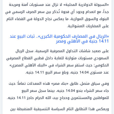
«السيولة الدولارية المحلية» لا تزال عند مستويات آمنة ومريحة
جداً، مع انعدام وجود أي فجوة تُذكر بين سعر الصرف الرسمي في
البنوك والسوق الموازية، ما يعكس نجاح الدولة في القضاء التام
على المضاربات العشوائية.
«الريال في المصارف الحكومية الكبرى».. ثبات البيع عند
14.11 جنيه في الأهلي ومصر
على صعيد شاشات التداول المصرفية الرسمية، سجل الريال
السعودي مستويات متوازنة للغاية داخل قطبي القطاع المصرفي
الحكومي؛ حيث استقر سعر الشراء في «البنك الأهلي المصري»
عند مستوى 14.04 جنيه، وبلغ سعر البيع 14.11 جنيه.
وفي سياق متصل، طابق «بنك مصر» هذه المعدلات تماماً؛ حيث
جاء سعر الشراء بنحو 14.04 جنيه، بينما سجل سعر البيع
للمواطنين والمستثمرين وحجاج بيت الله الحرام حاجز 14.11 جنيه.
ويعكس هذا التطابق التام السياسة التنسيقية المنضبطة بين