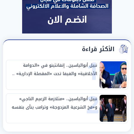
الأكثر قراءة
1
نبيل أبوالياسين.. إنفانتينو في «الدوامة
الأخلاقية» والفيفا تحت «المقصلة الإدارية» ..
«عبادة العرش وجنازة المصداقية»
2
نبيل أبوالياسين.. «متلازمة الزعيم الناجي»
و«فخ الشرعية المزدوجة» وترامب ينأى بنفسه
وحليفه في «ميتم استراتيجي»