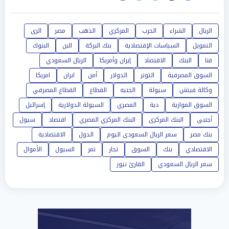
الريال
الشراء
الحرب
المركزي
الذهب
مصر
الرى
التمويل
السياسات الإقتصادية
بنك البركة
البن
البنوك
قنا
البنك
الاقتصاد
إيران وأمريكا
الريال السعودي
السوق المصرفية
التوتر
الدولار
أمن
ايران
امريكا
وكالة فيتش
سيولة
الجنيه
القطاع
القطاع المصرفي
السوق الموازية
دية
المصري
السيولة الدولارية
إسرائيل
أجنبى
البنك المركزى
البنك المركزي المصري
اقتصاد
سيول
بنك مصر
سعر الريال السعودى اليوم
الدول
الاقتصادية
الاقتصادي
بنك
السوق
تجار
تمر
السيول
الأموال
سعر الريال السعودي
القارئ نيوز