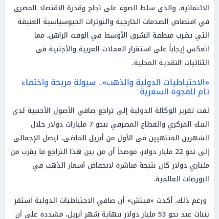
الائتمانية، والذي سلط الضوء على نجاح وقدرة الاقتصاد المصري
في امتصاص الصدمات الخارجية والتوترات الجيوسياسية العنيفة
التي تضرب منطقة الشرق الأوسط في الوقت الراهن، مما
انعكس إيجاباً على استقرار العملات العربية والأجنبية في
الثنائيات النقدية المحلية.
«الاحتياطيات الدولية والذهب».. سيولة مريحة واختفاء
تام للفجوة السعرية
لفت تقرير الوكالة الدولية إلى تراجع صافي الأصول الأجنبية لدى
البنك المركزي والقطاع المصرفي بنحو 7 مليارات دولار خلال
الشهرين المنتهيين في الأول من أبريل الماضي، ليصل الإجمالي
إلى نحو 22 مليار دولار، موضحاً أن من بين هذا التراجع ما يقرب من
ملياري دولار كان نتيجة مباشرة لانخفاض أسعار الذهب في
البورصات العالمية.
ورغم ذلك، أكدت «فيتش» أن صافي الاحتياطيات الدولية استقر
بثبات عند نحو 53 مليار دولار بنهاية شهر أبريل، مشددة على أن