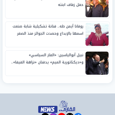
حفل زفاف ابنته
روفانا أيمن طه.. فنانة تشكيلية شابة صنعت
اسمها بالإبداع وحصدت الجوائز منذ الصغر
نبيل أبوالياسين: «الفار السياسي»
و«ديكتاتورية الميم» يدفنان «نزاهة الفيفا»..
وإقالة «إنفانتينو» باتت حتمية