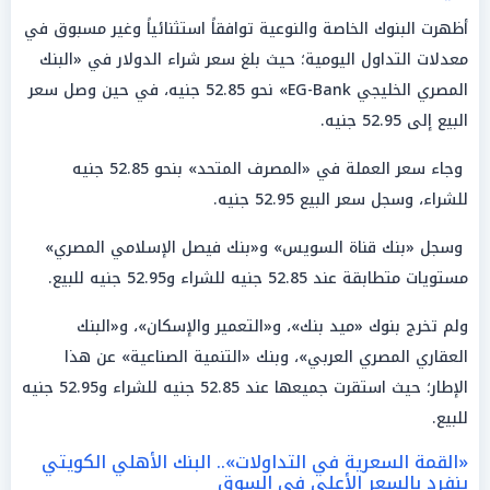
أظهرت البنوك الخاصة والنوعية توافقاً استثنائياً وغير مسبوق في
معدلات التداول اليومية؛ حيث بلغ سعر شراء الدولار في «البنك
المصري الخليجي EG-Bank» نحو 52.85 جنيه، في حين وصل سعر
البيع إلى 52.95 جنيه.
وجاء سعر العملة في «المصرف المتحد» بنحو 52.85 جنيه
للشراء، وسجل سعر البيع 52.95 جنيه.
وسجل «بنك قناة السويس» و«بنك فيصل الإسلامي المصري»
مستويات متطابقة عند 52.85 جنيه للشراء و52.95 جنيه للبيع.
ولم تخرج بنوك «ميد بنك»، و«التعمير والإسكان»، و«البنك
العقاري المصري العربي»، وبنك «التنمية الصناعية» عن هذا
الإطار؛ حيث استقرت جميعها عند 52.85 جنيه للشراء و52.95 جنيه
للبيع.
«القمة السعرية في التداولات».. البنك الأهلي الكويتي
ينفرد بالسعر الأعلى في السوق