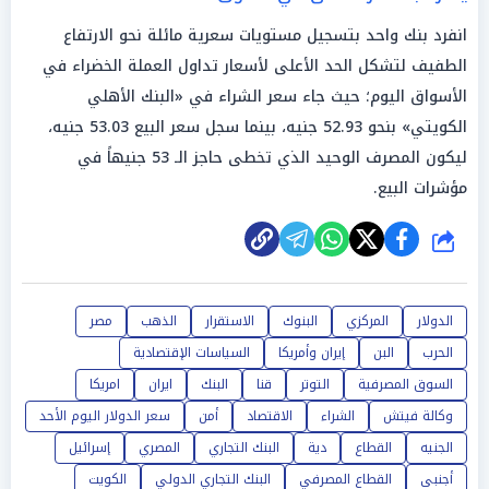
انفرد بنك واحد بتسجيل مستويات سعرية مائلة نحو الارتفاع
الطفيف لتشكل الحد الأعلى لأسعار تداول العملة الخضراء في
الأسواق اليوم؛ حيث جاء سعر الشراء في «البنك الأهلي
الكويتي» بنحو 52.93 جنيه، بينما سجل سعر البيع 53.03 جنيه،
ليكون المصرف الوحيد الذي تخطى حاجز الـ 53 جنيهاً في
مؤشرات البيع.
شارك
الدولار
المركزي
البنوك
الاستقرار
الذهب
مصر
الحرب
البن
إيران وأمريكا
السياسات الإقتصادية
السوق المصرفية
التوتر
قنا
البنك
ايران
امريكا
وكالة فيتش
الشراء
الاقتصاد
أمن
سعر الدولار اليوم الأحد
الجنيه
القطاع
دية
البنك التجاري
المصري
إسرائيل
أجنبى
القطاع المصرفي
البنك التجاري الدولي
الكويت