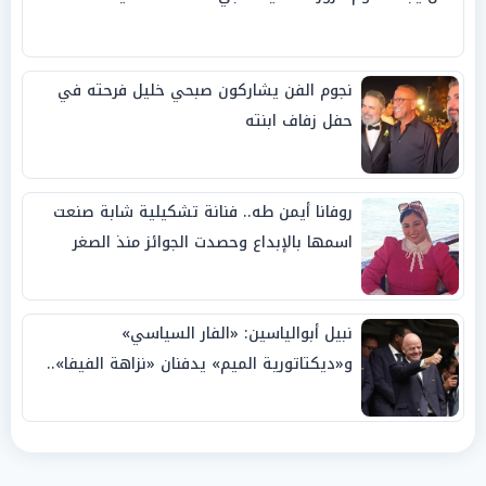
نجوم الفن يشاركون صبحي خليل فرحته في
حفل زفاف ابنته
روفانا أيمن طه.. فنانة تشكيلية شابة صنعت
اسمها بالإبداع وحصدت الجوائز منذ الصغر
نبيل أبوالياسين: «الفار السياسي»
و«ديكتاتورية الميم» يدفنان «نزاهة الفيفا»..
وإقالة «إنفانتينو» باتت حتمية