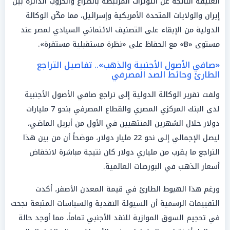
العنيفة الناتجة عن التوترات المرتبطة بالصراع والحروب الدائرة بين
إيران والولايات المتحدة الأمريكية وإسرائيل، مما مكّن الوكالة
الدولية من الإبقاء على التصنيف الائتماني السيادي لمصر عند
مستوى «B» مع الحفاظ على «نظرة مستقبلية مستقرة».
«صافي الأصول الأجنبية والذهب».. تفاصيل التراجع
الطارئ وحائط الصد المصرفي
ولفت تقرير الوكالة الدولية إلى تراجع صافي الأصول الأجنبية
لدى البنك المركزي المصري والقطاع المصرفي بنحو 7 مليارات
دولار خلال الشهرين المنتهيين في الأول من أبريل الماضي،
ليصل الإجمالي إلى نحو 22 مليار دولار، موضحاً أن من بين هذا
التراجع ما يقرب من ملياري دولار كان نتيجة مباشرة لانخفاض
أسعار الذهب في البورصات العالمية.
ورغم هذا الهبوط الطارئ في قيمة المعدن الأصفر، أكدت
التقييمات الرسمية أن السيولة النقدية والسياسات المتبعة نجحت
في تحجيم السوق الموازية للنقد الأجنبي تماماً، مما أوجد حالة