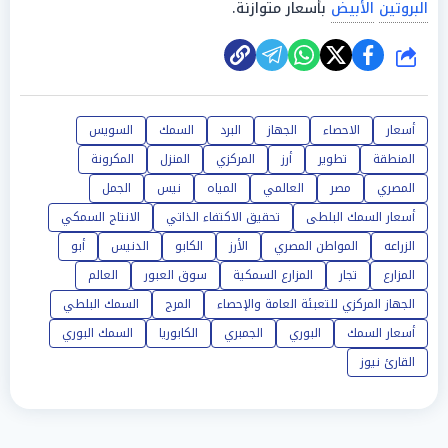
البروتين
الأبيض
بأسعار متوازنة.
شارك
أسعار
الاحصاء
الجهاز
البرد
السمك
السويس
المنطقة
تطوير
أرز
المركزي
المنزل
المكرونة
المصري
مصر
العالمي
المياه
نيس
الجمل
أسعار السمك البلطى
تحقيق الاكتفاء الذاتي
الانتاج السمكي
الزراعه
المواطن المصري
الأرز
الكابو
الدنيس
أبو
المزارع
تجار
المزارع السمكية
سوق العبور
العالم
الجهاز المركزي للتعبئة العامة والإحصاء
المرج
السمك البلطي
أسعار السمك
البوري
الجمبري
الكابوريا
السمك البوري
القارئ نيوز