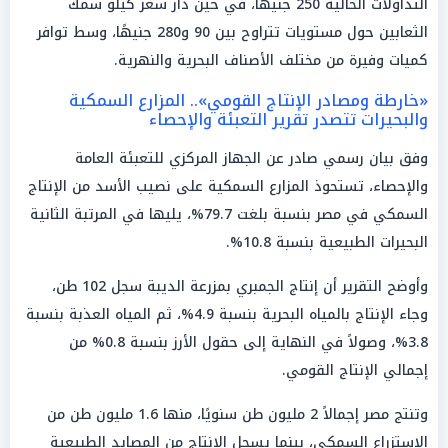
التداولات الحالية 250 جنيهاً، في حين دار سعر كيلو سمك
الثعابين حول مستويات تتراوح بين 90 و280 جنيهًا، وسط توافر
كميات وفيرة من مختلف الأصناف البحرية والنهرية.
«خارطة ومصادر الإنتاج القومي».. المزارع السمكية
والبحيرات تتصدر تقرير التعبئة والإحصاء
وفق بيان رسمي صادر عن الجهاز المركزي للتعبئة العامة
والإحصاء، تستحوذ المزارع السمكية على نصيب الأسد من الإنتاج
السمكي في مصر بنسبة بلغت 79.7%، يليها في المرتبة الثانية
البحيرات الطبيعية بنسبة 10.8%.
وأوضح التقرير أن إنتاج الجمبري بمزرعة الديبة سجل 102 طن،
وجاء الإنتاج بالمياه البحرية بنسبة 4.9%، ثم المياه العذبة بنسبة
3.8%، وصولاً في النهاية إلى حقول الأرز بنسبة 0.8% من
إجمالي الإنتاج القومي.
وتنتج مصر إجمالاً 2 مليون طن سنويًا، منها 1.6 مليون طن من
الاستزراع السمكي، بينما يسجل الإنتاج من المصايد الطبيعية