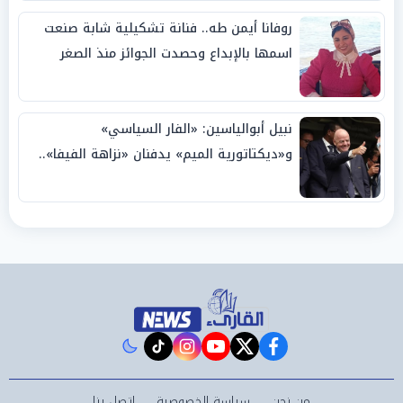
روفانا أيمن طه.. فنانة تشكيلية شابة صنعت
اسمها بالإبداع وحصدت الجوائز منذ الصغر
نبيل أبوالياسين: «الفار السياسي»
و«ديكتاتورية الميم» يدفنان «نزاهة الفيفا»..
وإقالة «إنفانتينو» باتت حتمية
instagram
tiktok
youtube
twitter
facebook
من نحن
سياسة الخصوصية
اتصل بنا