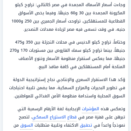
وجاءت أسعار الأسماك المجمدة في مصر كالتالي: تراوح كيلو
المكرونة المجمدة بين 30 و60 جنيهًا. وفيما يخص الأسواق
القطاعية للمستهلكين، تراوحت أسعار الجمبري بين 250 و1000
جنيه، في وقت تسعى فيه مصر لزيادة معدلات التصدير.
وختاماً، تراوح كيلو الدنيس في محلات التجزئة بين 350 و475
جنيهاً، بينما تراوح كيلو سمك القاروص بين مستويات 170 و270
جنيهًا، مما يعكس استقرار منظومة الأسعار وتنوع الأصناف
المتاحة أمام المستهلكين في كافة منافذ البيع.
ؤكد هذا الاستقرار السعري والإنتاجي نجاح إستراتيجية الدولة
في تطوير البحيرات والمزارع السمكية، مما يضمن تلبية احتياجات
السوق المحلية واستدامة منظومة الأمن الغذائي للمواطنين.
وتعكس هذه
المؤشرات
الإيجابية لغة الأرقام الرسمية التي
تبرهن على قفزة مصر في
قطاع
الاستزراع السمكي
، لتصبح
نموذجاً واعداً في
تحقيق
الاكتفاء وتلبية متطلبات
السوق
من