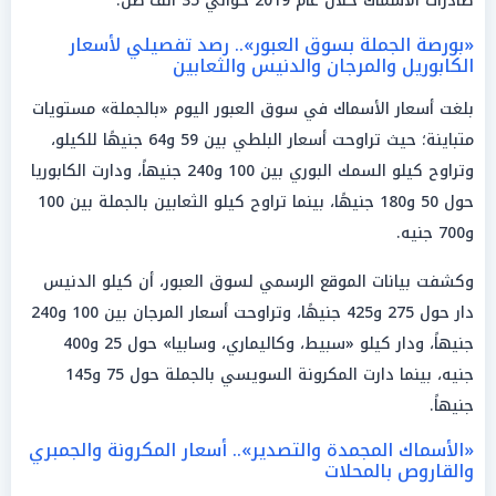
صادرات الأسماك خلال عام 2019 حوالي 35 ألف طن.
«بورصة الجملة بسوق العبور».. رصد تفصيلي لأسعار
الكابوريل والمرجان والدنيس والثعابين
بلغت أسعار الأسماك في سوق العبور اليوم «بالجملة» مستويات
متباينة؛ حيث تراوحت أسعار البلطي بين 59 و64 جنيهًا للكيلو،
وتراوح كيلو السمك البوري بين 100 و240 جنيهاً، ودارت الكابوريا
حول 50 و180 جنيهًا، بينما تراوح كيلو الثعابين بالجملة بين 100
و700 جنيه.
وكشفت بيانات الموقع الرسمي لسوق العبور، أن كيلو الدنيس
دار حول 275 و425 جنيهًا، وتراوحت أسعار المرجان بين 100 و240
جنيهاً، ودار كيلو «سبيط، وكاليماري، وسابيا» حول 25 و400
جنيه، بينما دارت المكرونة السويسي بالجملة حول 75 و145
جنيهاً.
«الأسماك المجمدة والتصدير».. أسعار المكرونة والجمبري
والقاروص بالمحلات