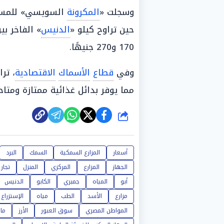
وسجلت «
المكرونة
حين تراوح كيلو «
الدنيس
170 و270 جنيهًا.
وفي
قطاع
الأسماك
الاقتصادية
، ترا
مما يوفر بدائل غذائية ممتازة ومتاح
شارك
أسعار
المزارع السمكية
السمك
البرد
الجهاز
المزارع
المركزي
المنزل
تجار
أبو
المياه
جمبري
الكابو
الدنيس
مزارع
الأسد
الطب
مياه
الإستزراع
المواطن المصري
سوق العبور
الأرز
ما