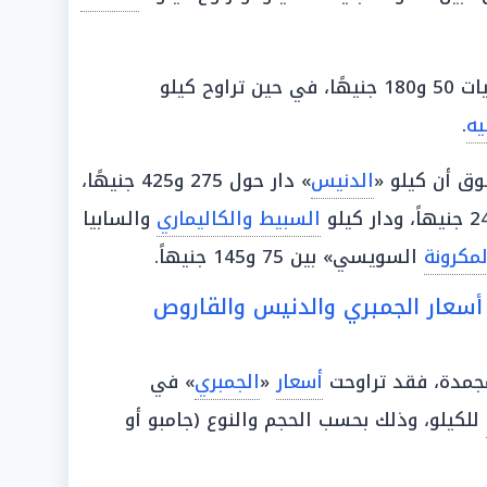
» حول مستويات 50 و180 جنيهًا، في حين تراوح كيلو
يه
.
ق أن كيلو «
الدنيس
» دار حول 275 و425 جنيهًا،
السبيط والكاليماري
والسابيا
لمكرونة
السويسي» بين 75 و145 جنيهاً.
 أسعار الجمبري والدنيس والقاروص
جمدة، فقد تراوحت
أسعار
«
الجمبري
» في
للكيلو، وذلك بحسب الحجم والنوع (جامبو أو