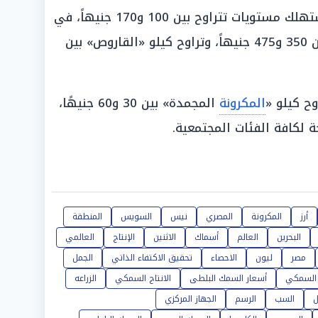
السويسي» للمستهلك مستويات تتراوح بين 100 و170 جنيهاً، في
» الفاخر بين 350 و475 جنيهاً، وتراوح كيلو «القاروص» بين
وح كيلو «
المكرونة
المجمدة» بين 30 و60 جنيهًا،
ة لكافة الفئات المجتمعية.
أرز
المكرونة
المصري
نيس
السويس
المنطقة
البحرين
العالم
أسماك
الاثنين
الإنتاج
العالمي
مصر
ليون
الاحصاء
تحقيق الاكتفاء الذاتي
الجمل
 السمكي
أسعار السمك البلطى
الانتاج السمكي
الزراعه
ل
السب
الرسم
الجهاز المركزي