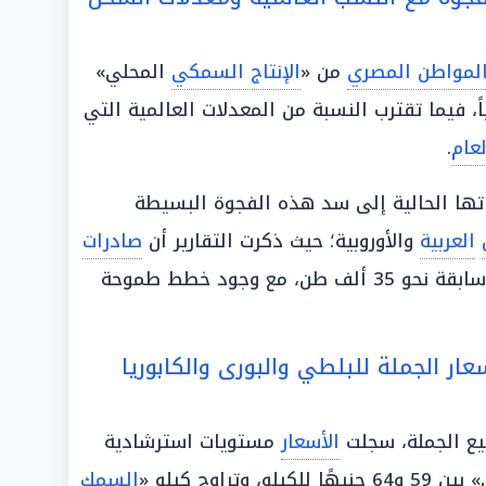
لمواطن المصري
من «
الإنتاج السمكي
المحلي»
لو جراماً سنوياً، فيما تقترب النسبة من المعدلات العالمية التي
لعام
.
تها الحالية إلى سد هذه الفجوة البسيطة
العربية
والأوروبية؛ حيث ذكرت التقارير أن
صادرات
المصرية سجلت في مرحلة سابقة نحو 35 ألف طن، مع وجود خطط طموحة
ار الجملة للبلطي والبورى والكابوريا
يع الجملة، سجلت
الأسعار
مستويات استرشادية
 للكيلو، وتراوح كيلو «
السمك