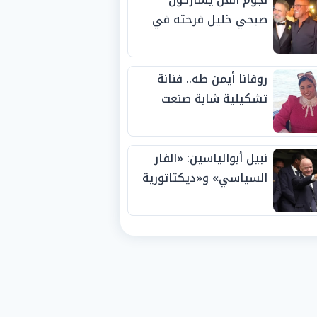
صبحي خليل فرحته في
حفل زفاف ابنته
روفانا أيمن طه.. فنانة
تشكيلية شابة صنعت
اسمها بالإبداع وحصدت
الجوائز منذ الصغر
نبيل أبوالياسين: «الفار
السياسي» و«ديكتاتورية
الميم» يدفنان «نزاهة
الفيفا».. وإقالة
«إنفانتينو» باتت حتمية