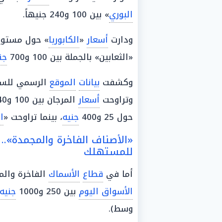
البوري
» بين 100 و240 جنيهاً.
ودارت
أسعار
«
الكابوريا
«الثعابين» بالجملة بين 100 و700
جن
وكشفت
بيانات
الموقع
الرسمي للسو
وتراوحت
أسعار
المرجان بين 100 و240 جنيهاً، ودار كيلو
حول 25 و400
جنيه
، بينما تراوحت «
ا
«الأصناف الفاخرة والمجمدة»..
للمستهلك
أما في
قطاع
الأسماك
الفاخرة والم
الأسواق اليوم
بين 250 و1000
جنيه
وسط).