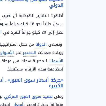
الدولي
أظهرت التقارير الهيكلية أن نصيب
ا
يسجل حالياً نحو 18 كي
تصل إلى 20 كيلو جراماً للفرد في
ا
وتسعى
الدولة
من خلال استراتيجيا
وزيادة معدلات
التصدير
نحو
الأسواق
الأسماك
لمضاعفة هذه الأرقام مستقبلاً.
«حركة أسعار سوق العبور».. أسع
الكبيرة
وعلى
صعيد
سوق العبور
المركزي
لب
متوازنة؛ حيث تراوحت «
أسعار
البلطي» بين 59 و64 جنيهًا