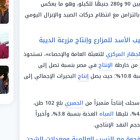
وتأرجحت أسعار «ثعابين السمك» ما بين 90 و280 جنيهًا للكيلو، وهو ما يعكس
بالتزامن مع انتظام حركات الصيد والإنزال اليومي
 الأسد للمزارع وإنتاج مزرعة الديبة
لجهاز المركزي
للتعبئة العامة والإحصاء»، تستحوذ
 من خارطة
الإنتاج
في مصر بنسبة تصل إلى
إنتاج
البحيرات الإجمالي إلى
جلت إنتاجاً متميزاً من
الجمبري
بلغ 102 طن،
المياه
العذبة بنسبة 3.8%، وأخيراً
فجوة مع النسب العالمية ومعدلات الشحن