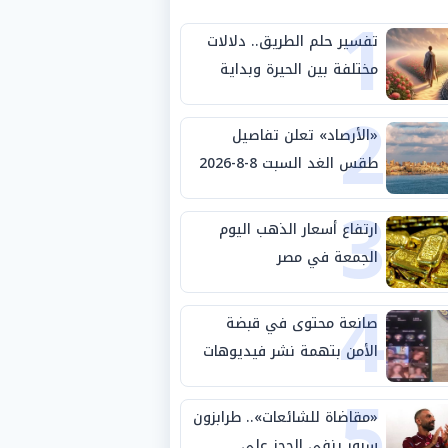
1
تفسير حلم الطريق.. دلالات
مختلفة بين الحيرة وبداية
2
مرحلة جديدة
«الأرصاد» تعلن تفاصيل
طقس الغد السبت 8-8-2026
3
والظواهر الجوية
ارتفاع أسعار الذهب اليوم
الجمعة في مصر
4
صانعة محتوى في قبضة
الأمن بتهمة نشر فيديوهات
5
خادشة للحياء
«مقاضاة للشائعات».. طرابزون
سبور ينفي الحجز على