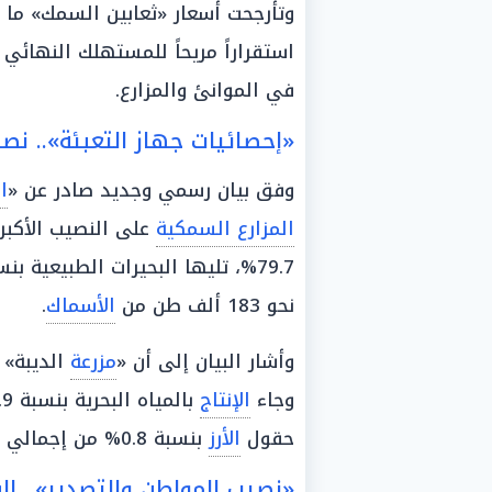
استقراراً مريحاً للمستهلك النهائي 
في الموانئ والمزارع.
«إحصائيات جهاز التعبئة».. نصيب
وفق بيان رسمي وجديد صادر عن «
ا
المزارع السمكية
على النصيب الأكبر
79.7%، تليها البحيرات الطبيعية بنسبة 10.8%؛ حيث يصل
نحو 183 ألف طن من
الأسماك
.
وأشار البيان إلى أن «
مزرعة
الديبة» س
وجاء
الإنتاج
بالمياه البحرية بنسبة 4.9%، تليها
حقول
الأرز
بنسبة 0.8% من إجمالي حجم النقد الإنتاجي.
«نصيب المواطن والتصدير».. ال