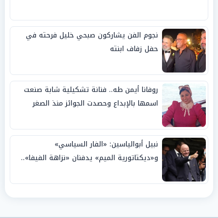
نجوم الفن يشاركون صبحي خليل فرحته في
حفل زفاف ابنته
روفانا أيمن طه.. فنانة تشكيلية شابة صنعت
اسمها بالإبداع وحصدت الجوائز منذ الصغر
نبيل أبوالياسين: «الفار السياسي»
و«ديكتاتورية الميم» يدفنان «نزاهة الفيفا»..
وإقالة «إنفانتينو» باتت حتمية