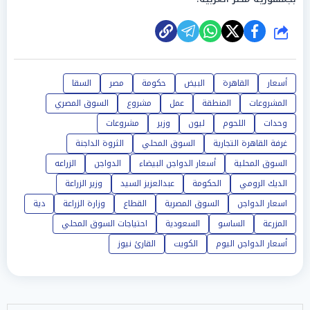
شارك
أسعار
القاهرة
البيض
حكومة
مصر
السقا
المشروعات
المنطقة
عمل
مشروع
السوق المصري
وحدات
اللحوم
ليون
وزير
مشروعات
غرفة القاهرة التجارية
السوق المحلي
الثروة الداجنة
السوق المحلية
أسعار الدواجن البيضاء
الدواجن
الزراعه
الديك الرومي
الحكومة
عبدالعزيز السيد
وزير الزراعة
اسعار الدواجن
السوق المصرية
القطاع
وزارة الزراعة
دية
المزرعة
الساسو
السعودية
احتياجات السوق المحلي
أسعار الدواجن اليوم
الكويت
القارئ نيوز