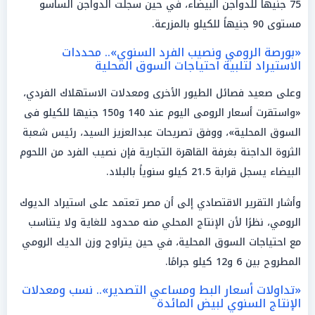
75 جنيها للدواجن البيضاء، في حين سجلت الدواجن الساسو
مستوى 90 جنيهاً للكيلو بالمزرعة.
«بورصة الرومي ونصيب الفرد السنوي».. محددات
الاستيراد لتلبية احتياجات السوق المحلية
وعلى صعيد فصائل الطيور الأخرى ومعدلات الاستهلاك الفردي،
«واستقرت أسعار الرومى اليوم عند 140 و150 جنيها للكيلو فى
السوق المحلية»، ووفق تصريحات عبدالعزيز السيد، رئيس شعبة
الثروة الداجنة بغرفة القاهرة التجارية فإن نصيب الفرد من اللحوم
البيضاء يسجل قرابة 21.5 كيلو سنوياً بالبلاد.
وأشار التقرير الاقتصادي إلى أن مصر تعتمد على استيراد الديوك
الرومي، نظرًا لأن الإنتاج المحلي منه محدود للغاية ولا يتناسب
مع احتياجات السوق المحلية، في حين يتراوح وزن الديك الرومي
المطروح بين 6 و12 كيلو جرامًا.
«تداولات أسعار البط ومساعي التصدير».. نسب ومعدلات
الإنتاج السنوي لبيض المائدة