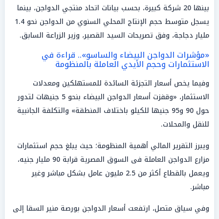
بينها 20 شركة كبيرة، بحسب بيانات اتحاد منتجي الدواجن، بينما
يسجل متوسط حجم الإنتاج المحلي السنوي من الدواجن نحو 1.4
مليار دجاجة، وفق تصريحات السيد القصير، وزير الزراعة السابق.
«مؤشرات الدواجن البيضاء والساسو».. قراءة في
الاستثمارات وحجم الأيدي العاملة بالمنظومة
وفيما يخص أسعار التجزئة السائدة للمستهلكين ومعدلات
الاستثمار، «وقفزت أسعار الدواجن البيضاء بنحو 5 جنيهات لتدور
حول 90 و95 جنيها للكيلو باختلاف المنطقة» والتكلفة الجانبية
للنقل والمحلات.
ويبرز التقرير المالي أهمية المنظومة؛ حيث يبلغ حجم استثمارات
مزارع الدواجن العاملة فى السوق المصرية قرابة 90 مليار جنيه،
ويعمل بالقطاع أكثر من 2.5 مليون عامل بشكل مباشر وغير
مباشر.
وفي سياق متصل، ارتفعت أسعار الدواجن بورصة منير السقا إلى