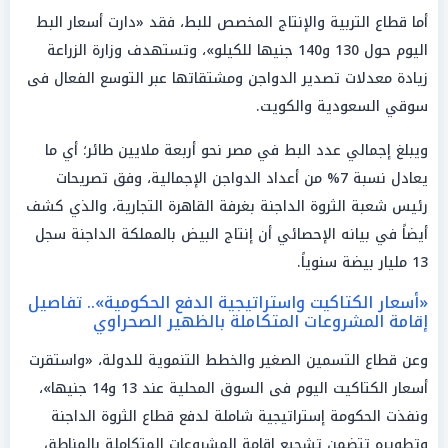
أما قطاع التربية والإنتاج المخصص للبط، فقد «دارت أسعار البط
اليوم حول 130 و140 جنيها للكيلو»، وتستهدف وزارة الزراعة
زيادة معدلات تصدير الدواجن ومشتقاتها عبر التوسع الفعال فى
سوقي السعودية والكويت.
ويبلغ إجمالي عدد البط في مصر نحو أربعة ملايين طائر؛ أي ما
يعادل نسبة 7% من أعداد الدواجن الإجمالية، وفق تصريحات
رئيس شعبة الثروة الداجنة بغرفة القاهرة التجارية، والذي كشف
أيضاً في بيانه الإحصائي أن إنتاج البيض بالمملكة الداجنة سجل
13 مليار بيضة سنوياً.
«أسعار الكتاكيت واستراتيجية الدفع الحكومية».. تفاصيل
إقامة المشروعات المتكاملة بالظهير الصحراوي
وعن قطاع التسمين الصغير والخطط التنموية للدولة، «واستقرت
أسعار الكتاكيت اليوم فى السوق المحلية عند 13 و14 جنيها»،
ونفذت الحكومة إستراتيجية شاملة لدفع قطاع الثروة الداجنة
وتطويره تتضمن تشجيع إقامة المشروعات المتكاملة بالمناطق