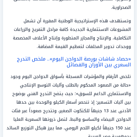
الصحراوية.
وتستهدف هذه الإستراتيجية الوطنية المقررة أن تشمل
المشروعات الاستثمارية الجديدة كافة مراحل التفريخ والزراعات
التكاملية، والإنتاج والمجازر المتطورة وإنتاج الأعلاف المخصصة
ووحدات تدوير المخلفات لتعظيم القيمة المضافة.
«حصاد شاشات بورصة الدواجن اليوم».. ملخص التدرج
السعري بين الأوزان والفصائل
تلخص الأرقام والمؤشرات المسجلة بأسواق الدواجن اليوم وجود
«حالة من الصعود المحكوم بالطلب وآليات التوسع الإنتاجي
والاستثماري الداعم للسوق»؛ حيث يتضح التدرج الفني بوضوح
بين آليات التسعير؛ إذ تنحصر أسعار الكيلو والوحدة بين حدها
الأدنى عند 13 جنيهاً للكتكوت الصغير، وتتدرج صعوداً عبر فئات
الدواجن البيضاء والساسو والبط، لتصل ذروتها السعرية العليا
عند 150 جنيهاً لكيلو اللحم الرومي، مما يبرز هيكل التوزيع السائد
بجمهورية مصر العربية.