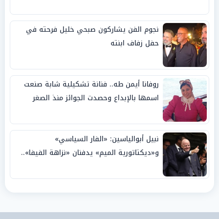
نجوم الفن يشاركون صبحي خليل فرحته في
حفل زفاف ابنته
روفانا أيمن طه.. فنانة تشكيلية شابة صنعت
اسمها بالإبداع وحصدت الجوائز منذ الصغر
نبيل أبوالياسين: «الفار السياسي»
و«ديكتاتورية الميم» يدفنان «نزاهة الفيفا»..
وإقالة «إنفانتينو» باتت حتمية