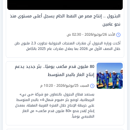
البتـرول .. إنتاج مصر من النفط الخام يسجل أعلى مستوى منذ
نحو عامين
الأحد 26/يوليو/2026 - 02:30 ص
أكدت وزارة البترول، أن صادرات المنتجات البترولية تجاوزت 2.3 مليون طن
خلال النصف الأول من 2026 بما يعادل صادرات عام 2025 بالكامل
80 مليون قدم مكعب يوميًا.. بئر جديد يدعم
إنتاج الغاز بالبحر المتوسط
السبت 25/يوليو/2026 - 10:20 م
يستعد قطاع البترول، بالتعاون مع شركة «بي بي»
البريطانية، لوضع بئر «فيوم شمال-4» بالبحر المتوسط
على خريطة الإنتاج خلال الفترة القريبة المقبلة، بمعدل
إنتاج يُقدر بنحو «80 مليون قدم مكعب» من الغاز
الطبيعي يومياً.