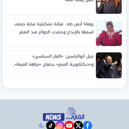
روفانا أيمن طه.. فنانة تشكيلية شابة صنعت
اسمها بالإبداع وحصدت الجوائز منذ الصغر
نبيل أبوالياسين: «الفار السياسي»
و«ديكتاتورية الميم» يدفنان «نزاهة الفيفا»..
وإقالة «إنفانتينو» باتت حتمية
instagram
tiktok
youtube
twitter
facebook