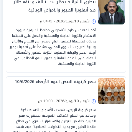
بيطري الشرقية يحصّن «١١٠ ألف و٨١٠» طائر
ضد أنفلونزا الطيور والأمراض الوبائية
الأربعاء 10/يونيو/2026 - 04:45 م
‏أكد المهندس حازم الأشموني محافظ الشرقية ضرورة
الاهتمام بالثروة الداجنة والسمكية والعمل على تنميتها
وزيادة إنتاجيتها لتحقيق إنتاج وطني من اللحوم والألبان
وتلبية احتياجات السوق المحلي، مشدداً على أهمية توفير
أوجه الدعم والرعاية البيطرية اللازمة للطيور والأسماك
للحفاظ على الصحة العامة وتحقيق النمو المطلوب في
الثروة الداجنة والسمكية.
سعر كرتونة البيض اليوم الأربعاء 10/6/2026
الأربعاء 10/يونيو/2026 - 10:00 ص
سعر كرتونة البيض.. شهدت الأسواق الاستهلاكية
ومنافذ بيع السلع الغذائية التموينية بجمهورية مصر
العربية حالة من التوازن والاستقرار السعري في قطاع
مائدة الطيور مع بداية التداولات الصباحية؛ حيث شهد