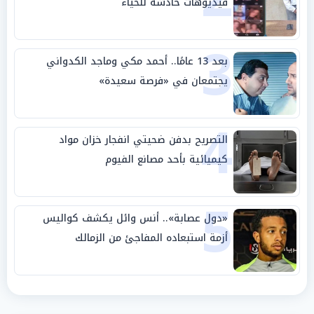
فيديوهات خادشة للحياء
3
بعد 13 عامًا.. أحمد مكي وماجد الكدواني
يجتمعان في «فرصة سعيدة»
4
التصريح بدفن ضحيتي انفجار خزان مواد
كيميائية بأحد مصانع الفيوم
5
«دول عصابة».. أنس وائل يكشف كواليس
أزمة استبعاده المفاجئ من الزمالك