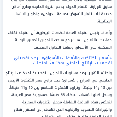
سابق للوزارة، اهتمام الدولة بدعم الثروة الداجنة وطرح أماكن
جديدة للاستثمار للنهوض بصناعة الدواجن» وتطوير آلياتها
الإنتاجية.
وأضاف رئيس الهيئة العامة للخدمات البيطرية، أن الهيئة تكثف
حملاتها بالتعاون المباشر مع مباحث التموين لتحقيق الرقابة
المحكمة على الأسواق ومنافذ التداول المختلفة.
«أسعار الكتاكيت والأمهات بالأسواق».. رصد تفصيلي
لقطعيات الإنتاج الداجني بمختلف المنصات
واختتم التقرير برصد مستويات التداول التفصيلية لمدخلات الإنتاج
الداجني في المزارع والأسواق؛ حيث تراوح سعر الكتكوت الأبيض
بين 13 و14 جنيهاً، وتراوح الكتكوت الساسو بين 10 و11 جنيهاً،
وسجل كيلو الأمهات البيضاء 55 جنيهًا بجمهورية مصر العربية،
لتعكس هذه القائمة الشاملة مجمل التطورات السعرية
والإجراءات التنموية والرقابية التي تهدف إلى استقرار قطاع
الثروة الداجنة وتلبية احتياجات المستهلكين.