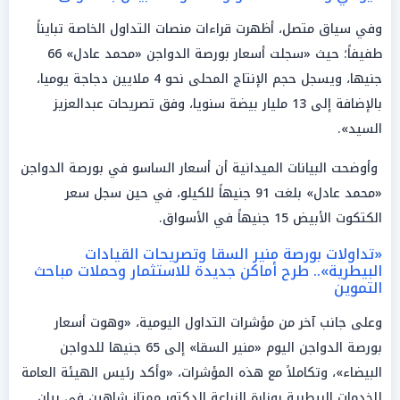
وفي سياق متصل، أظهرت قراءات منصات التداول الخاصة تبايناً
طفيفاً؛ حيث «سجلت أسعار بورصة الدواجن «محمد عادل» 66
جنيها، ويسجل حجم الإنتاج المحلى نحو 4 ملايين دجاجة يوميا،
بالإضافة إلى 13 مليار بيضة سنويا، وفق تصريحات عبدالعزيز
السيد».
وأوضحت البيانات الميدانية أن أسعار الساسو في بورصة الدواجن
«محمد عادل» بلغت 91 جنيهاً للكيلو، في حين سجل سعر
الكتكوت الأبيض 15 جنيهاً في الأسواق.
«تداولات بورصة منير السقا وتصريحات القيادات
البيطرية».. طرح أماكن جديدة للاستثمار وحملات مباحث
التموين
وعلى جانب آخر من مؤشرات التداول اليومية، «وهوت أسعار
بورصة الدواجن اليوم «منير السقا» إلى 65 جنيها للدواجن
البيضاء»، وتكاملاً مع هذه المؤشرات، «وأكد رئيس الهيئة العامة
للخدمات البيطرية بوزارة الزراعة الدكتور ممتاز شاهين فى بيان