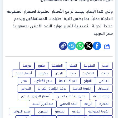
وفي هذا الإطار، يجسد تراجع الأسعار الملحوظ استقرار المنظومة
الداجنة محلياً، بما يضمن تلبية احتياجات المستهلكين ويدعم
خطط الدولة التصديرية لتعزيز موارد النقد الأجنبي بجمهورية
مصر العربية.
شارك
أسعار
الحكومة
السقا
المنطقة
طيور
بورصة
حملات
الكتكوت
صحة
البيض
حكومة
أسعار الفراخ
العالمي
الفراخ
الهيئة العامة
سعر الكتكوت
مصر
الأسواق
الثروة الداجنة
غرفة القاهرة التجارية
الدواجن
وزارة الزراعة
تحقيق الاكتفاء الذاتي
أسعار الدواجن البلدى
القاهرة
الزراعه
النقد الاجنبي
عبدالعزيز السيد
الثروة الحيوانية
المزرعة
الساسو
المصري
اسعار الدواجن