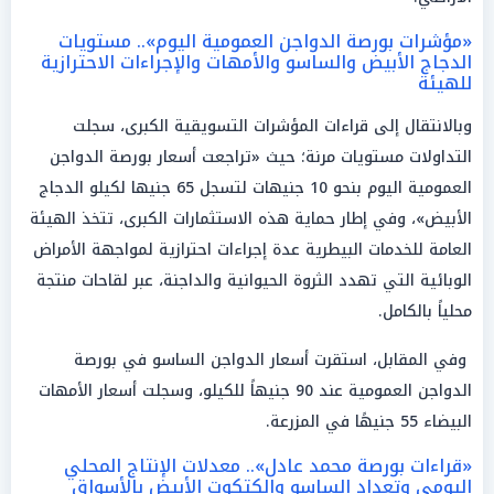
«مؤشرات بورصة الدواجن العمومية اليوم».. مستويات
الدجاج الأبيض والساسو والأمهات والإجراءات الاحترازية
للهيئة
وبالانتقال إلى قراءات المؤشرات التسويقية الكبرى، سجلت
التداولات مستويات مرنة؛ حيث «تراجعت أسعار بورصة الدواجن
العمومية اليوم بنحو 10 جنيهات لتسجل 65 جنيها لكيلو الدجاج
الأبيض»، وفي إطار حماية هذه الاستثمارات الكبرى، تتخذ الهيئة
العامة للخدمات البيطرية عدة إجراءات احترازية لمواجهة الأمراض
الوبائية التي تهدد الثروة الحيوانية والداجنة، عبر لقاحات منتجة
محلياً بالكامل.
وفي المقابل، استقرت أسعار الدواجن الساسو في بورصة
الدواجن العمومية عند 90 جنيهاً للكيلو، وسجلت أسعار الأمهات
البيضاء 55 جنيهًا في المزرعة.
«قراءات بورصة محمد عادل».. معدلات الإنتاج المحلي
اليومي وتعداد الساسو والكتكوت الأبيض بالأسواق