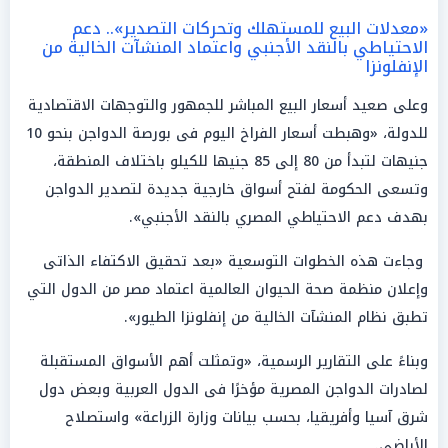
«معدلات البيع للمستهلك وتحركات التصدير».. دعم
الاحتياطي بالنقد الأجنبي واعتماد المنشآت الخالية من
الإنفلونزا
وعلى صعيد أسعار البيع المباشر للجمهور والتوجهات الاقتصادية
للدولة، «وهبطت أسعار الفراخ اليوم فى بورصة الدواجن بنحو 10
جنيهات لتبدأ من 80 إلى 85 جنيها للكيلو باختلاف المنطقة،
وتسعى الحكومة لفتح أسواق خارجية جديدة لتصدير الدواجن
بهدف دعم الاحتياطي المصري بالنقد الأجنبي».
وجاءت هذه الخطوات التوسعية «بعد تحقيق الاكتفاء الذاتى
وإعلان منظمة صحة الحيوان العالمية اعتماد مصر من الدول التي
تطبق نظام المنشآت الخالية من إنفلونزا الطيور».
وبناءً على التقارير الرسمية، «وتمثلت أهم الأسواق المستقبلة
لصادرات الدواجن المصرية مؤخرًا فى الدول العربية وبعض دول
شرق آسيا وأفريقيا، بحسب بيانات وزارة الزراعة» واستصلاح
الأراضي.