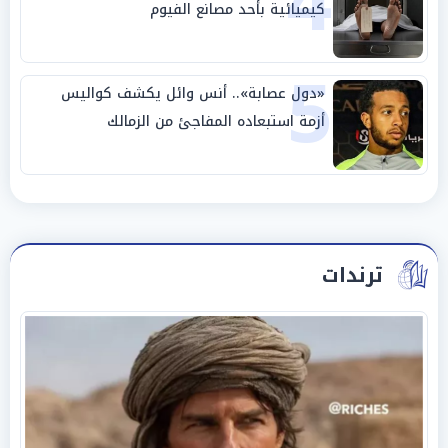
4
كيميائية بأحد مصانع الفيوم
5
«دول عصابة».. أنس وائل يكشف كواليس
أزمة استبعاده المفاجئ من الزمالك
ترندات