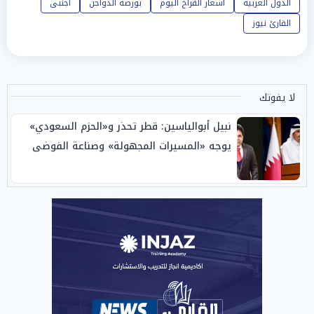
الدول العربية
أسعار الفراخ اليوم
بورصة الدواجن
أجنبى
القارئ نيوز
لا يفوتك
نبيل أبوالياسين: قطر تحذر و«الحزم السعودي»
يوجه «المسيرات المجهولة» وصناعة الفوضى
الإبستنية