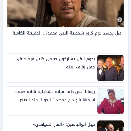
هل يجسد توم كروز شخصية النبي محمد؟.. الحقيقة الكاملة
نجوم الفن يشاركون صبحي خليل فرحته في
حفل زفاف ابنته
روفانا أيمن طه.. فنانة تشكيلية شابة صنعت
اسمها بالإبداع وحصدت الجوائز منذ الصغر
نبيل أبوالياسين: «الفار السياسي»