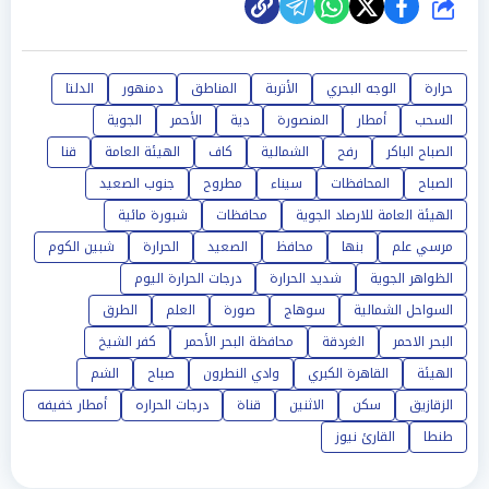
شارك
حرارة
الوجه البحري
الأتربة
المناطق
دمنهور
الدلتا
السحب
أمطار
المنصورة
دية
الأحمر
الجوية
الصباح الباكر
رفح
الشمالية
كاف
الهيئة العامة
قنا
الصباح
المحافظات
سيناء
مطروح
جنوب الصعيد
الهيئة العامة للارصاد الجوية
محافظات
شبورة مائية
مرسي علم
بنها
محافظ
الصعيد
الحرارة
شبين الكوم
الظواهر الجوية
شديد الحرارة
درجات الحرارة اليوم
السواحل الشمالية
سوهاج
صورة
العلم
الطرق
البحر الاحمر
الغردقة
محافظة البحر الأحمر
كفر الشيخ
الهيئة
القاهرة الكبري
وادي النطرون
صباح
الشم
الزقازيق
سكن
الاثنين
قناة
درجات الحراره
أمطار خفيفه
طنطا
القارئ نيوز