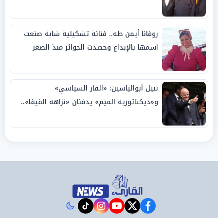
روفانا أيمن طه.. فنانة تشكيلية شابة صنعت
اسمها بالإبداع وحصدت الجوائز منذ الصغر
نبيل أبوالياسين: «الفار السياسي»
و«ديكتاتورية الميم» يدفنان «نزاهة الفيفا»..
وإقالة «إنفانتينو» باتت حتمية
instagram
tiktok
youtube
twitter
facebook