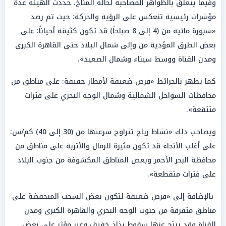
وفيما يتعلق بالظواهر المصاحبة لحالة المناخ، حددت الهيئة عدة
مؤشرات رئيسية تنعكس على الرؤية والحركة؛ حيث تم رصد
«شبورة مائية من (4 إلى 8 صباحاً) قد تكون كثيفة أحياناً: على
بعض الطرق المؤدية من وإلى شمال البلاد حتى القاهرة الكبرى
ومدن القناة ووسط سيناء وشمال الصعيد».
كما تظهر بالخرائط «فرص ضعيفة لأمطار خفيفة: على مناطق من
محافظات السواحل الشمالية وشمال الوجه البحري على فترات
متتقعة».
ويصاحب ذلك «نشاط رياح تتراوح سرعتها من (30 إلى 40) كم/س:
على أغلب الأنحاء قد تكون مثيرة للرمال والأتربة على مناطق من
محافظة البحر الأحمر وبعض المناطق المكشوفة من جنوب البلاد
على فترات متقطعة».
بالإضافة إلى «فرص ضعيفة لتكون بعض السحب المنخفضة على
مناطق متفرقة من جنوب الوجه البحري والقاهرة الكبرى ومدن
القناة وقد ينتج عنها سقوط رذاذ خفيف وغير مؤثر على بعض