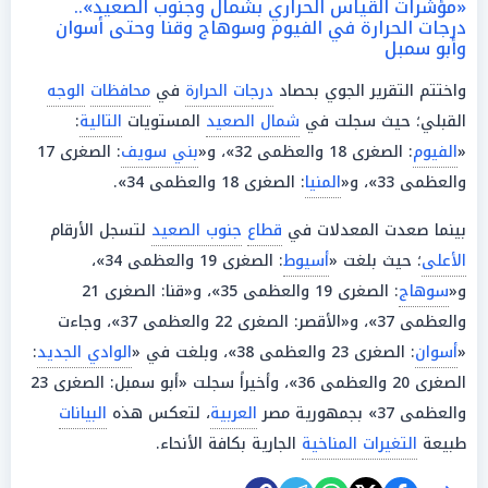
«مؤشرات القياس الحراري بشمال وجنوب الصعيد»..
درجات الحرارة في الفيوم وسوهاج وقنا وحتى أسوان
وأبو سمبل
واختتم التقرير الجوي بحصاد
درجات الحرارة
في
محافظات
الوجه
القبلي؛ حيث سجلت في
شمال الصعيد
المستويات
التالية
:
«
الفيوم
: الصغرى 18 والعظمى 32»، و«
بني سويف
: الصغرى 17
والعظمى 33»، و«
المنيا
: الصغرى 18 والعظمى 34».
بينما صعدت المعدلات في
قطاع
جنوب الصعيد
لتسجل الأرقام
الأعلى
؛ حيث بلغت «
أسيوط
: الصغرى 19 والعظمى 34»،
و«
سوهاج
: الصغرى 19 والعظمى 35»، و«قنا: الصغرى 21
والعظمى 37»، و«الأقصر: الصغرى 22 والعظمى 37»، وجاءت
«
أسوان
: الصغرى 23 والعظمى 38»، وبلغت في «
الوادي الجديد
:
الصغرى 20 والعظمى 36»، وأخيراً سجلت «أبو سمبل: الصغرى 23
والعظمى 37» بجمهورية مصر
العربية
، لتعكس هذه
البيانات
طبيعة
التغيرات المناخية
الجارية بكافة الأنحاء.