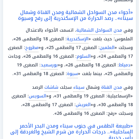
«أجواء مدن السواحل الشمالية ومدن القناة وشمال
سيناء».. رصد الحرارة من الإسكندرية إلى رفح وسيوة
وفي
مدن
السواحل الشمالية
، اتسمت الأجواء بالاعتدال
الملموس؛ حيث بلغت «
الإسكندرية
: الصغرى 18 والعظمى 26»،
وسجلت «
العلمين
: الصغرى 17 والعظمى 25»، و«
مطروح
: الصغرى
17 والعظمى 24»، و«
السلوم
: الصغرى 16 والعظمى 26»، وجاءت
«
دمياط
: الصغرى 18 والعظمى 26»، و«
بورسعيد
: الصغرى 19
والعظمى 25»، بينما بلغت «
سيوة
: الصغرى 18 والعظمى 31».
وفي
مدن
القناة
وشمال
سيناء
سجلت
شاشات
الرصد
«الإسماعيلية: الصغرى 19 والعظمى 31»، و«
السويس
: الصغرى
18 والعظمى 30»، و«
العريش
: الصغرى 17 والعظمى 28»،
وسجلت «رفح: الصغرى 16 والعظمى 26».
«طبيعة الطقس في جنوب سيناء ومدن البحر الأحمر
الساحلية».. درجات الحرارة من شرم الشيخ والغردقة إلى
رأس حدربة