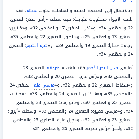
وبالانتقال إلى الطبيعة الجبلية والساحلية لجنوب
سيناء
، فقد
بلغت الأجواء مستويات متباينة؛ حيث سجلت «رأس سدر: الصغرى
22 والعظمى 34»، و«نخل: الصغرى 17 والعظمى 32»، و«كاترين:
الصغرى 13 والعظمى 25»، و«الطور: الصغرى 22 والعظمى 35»،
وجاءت «طابا: الصغرى 19 والعظمى 29»، و«
شرم الشيخ
: الصغرى
24 والعظمى 34».
أما في
مدن
البحر الأحمر
فقد بلغت «
الغردقة
: الصغرى 23
والعظمى 32»، و«رأس غارب: الصغرى 20 والعظمى 32»،
و«سفاجا: الصغرى 22 والعظمى 32»، و«
مرسى علم
: الصغرى 24
والعظمى 33»، و«شلاتين: الصغرى 24 والعظمى 33»، و«حلايب:
الصغرى 25 والعظمى 30»، و«أبو رماد: الصغرى 23 والعظمى
34»، و«مرسى حميرة: الصغرى 24 والعظمى 33»، وسجلت «أبرق:
الصغرى 23 والعظمى 32»، و«جبل علبة: الصغرى 25 والعظمى
32»، وأخيراً «رأس حدربة: الصغرى 26 والعظمى 31».