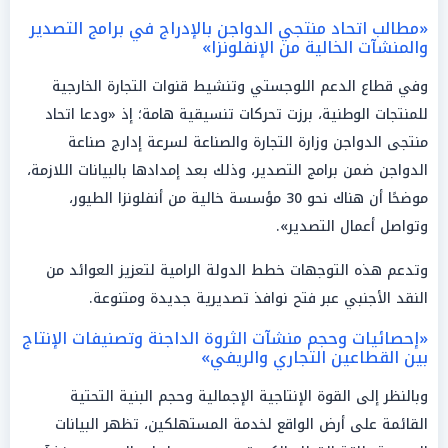
«مطالب اتحاد منتجي الدواجن بالإدراج في برامج التصدير
والمنشآت الخالية من الإنفلونزا»
وفي قطاع الدعم اللوجستي وتنشيط قنوات التجارة الخارجية
للمنتجات الوطنية، برزت تحركات تنسيقية هامة؛ إذ «ودعا اتحاد
منتجى الدواجن وزارة التجارة والصناعة لسرعة إدارج صناعة
الدواجن ضمن برامج التصدير، وذلك بعد إمدادها بالبيانات اللازمة،
موضحًا أن هناك نحو 30 مؤسسة خالية من أنفلونزا الطيور،
وتواصل أعمال التصدير».
وتدعم هذه التوجهات خطط الدولة الرامية لتعزيز العوائد من
النقد الأجنبي عبر فتح نوافذ تصديرية جديدة ومتنوعة.
«إحصائيات وحجم منشآت الثروة الداجنة وتصنيفات الإنتاج
بين القطاعين التجاري والريفي»
وبالنظر إلى القوة الإنتاجية الإجمالية وحجم البنية التحتية
القائمة على أرض الواقع لخدمة المستهلكين، تظهر البيانات