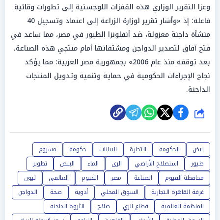
وعزا التقرير الوزاري هذه القفزات اللوجستية إلى تطورات وقائية
فاعلة؛ إذ «وأشار تقرير لوزارة الزراعة إلى اعتماد وتسجيل 40
منشأة داجنة معزولة، ضد أنفلونزا الطيور في مصر، مما ساعد في
فتح آفاق لتصدير الدواجن ومشتقاتها أمام منتجي هذه الصناعة،
بعد توقفه منذ عام 2006» بجمهورية مصر العربية؛ مما يؤكد
نجاح الإجراءات الحكومية في حماية وتنمية وتدويل المنتجات
الداجنة.
شارك
بيض
الحكومة
التجارة
البيانات
حكومة
مشروع
طيور
استصلاح الأراضي
الرى
الماء
البيض
تطوير
محافظة الفيوم
الصناعة
مصر
الفيوم
العالمي
ليون
غرفة القاهرة التجارية
السوق المحلي
أدوية
صحة
الدواجن
المنظمة العالمية
قطاع الري
صلاح
الثروة الداجنة