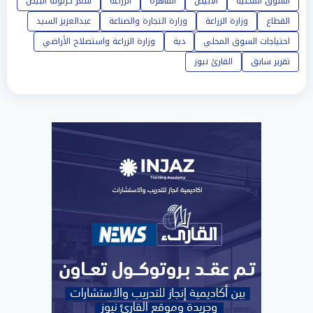
السوق المحلية
الأبيض
القاهرة
الزراعه
سعر كرتونة البيض
القطاع
وزارة الزراعة
وزارة التجارة والصناعة
عبدالعزيز السيد
احتياجات السوق المحلي
دية
وزارة الزراعة واستصلاح الأراضي
تقرير سابق
القارئ نيوز