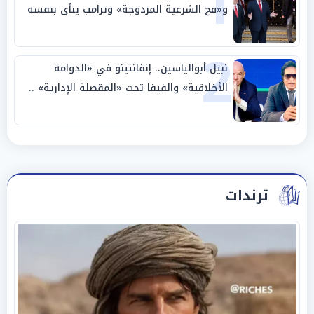
1
و«فخ الشرعية المزدوجة» وترامب ينأى بنفسه
وحليفه في «ميتم استراتيجي»
2
نبيل أبوالياسين.. إنفانتينو في «الدوامة
الأخلاقية» والفيفا تحت «المقصلة الإدارية» ..
«عبادة العرش وجنازة المصداقية»
ترندات