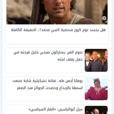
هل يجسد توم كروز شخصية النبي محمد؟.. الحقيقة الكاملة
نجوم الفن يشاركون صبحي خليل فرحته في
حفل زفاف ابنته
روفانا أيمن طه.. فنانة تشكيلية شابة صنعت
اسمها بالإبداع وحصدت الجوائز منذ الصغر
نبيل أبوالياسين: «الفار السياسي»