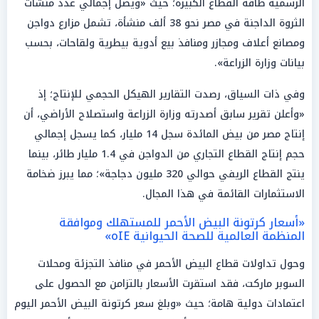
الرسمية طاقة القطاع الكبيرة؛ حيث «ويصل إجمالي عدد منشآت
الثروة الداجنة في مصر نحو 38 ألف منشأة، تشمل مزارع دواجن
ومصانع أعلاف ومجازر ومنافذ بيع أدوية بيطرية ولقاحات، بحسب
بيانات وزارة الزراعة».
وفي ذات السياق، رصدت التقارير الهيكل الحجمي للإنتاج؛ إذ
«وأعلن تقرير سابق أصدرته وزارة الزراعة واستصلاح الأراضي، أن
إنتاج مصر من بيض المائدة سجل 14 مليار، كما يسجل إجمالي
حجم إنتاج القطاع التجاري من الدواجن في 1.4 مليار طائر، بينما
ينتج القطاع الريفي حوالي 320 مليون دجاجة»؛ مما يبرز ضخامة
الاستثمارات القائمة في هذا المجال.
«أسعار كرتونة البيض الأحمر للمستهلك وموافقة
المنظمة العالمية للصحة الحيوانية oIE»
وحول تداولات قطاع البيض الأحمر في منافذ التجزئة ومحلات
السوبر ماركت، فقد استقرت الأسعار بالتزامن مع الحصول على
اعتمادات دولية هامة؛ حيث «وبلغ سعر كرتونة البيض الأحمر اليوم