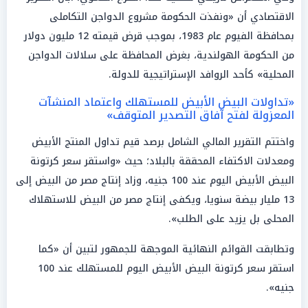
الاقتصادي أن «ونفذت الحكومة مشروع الدواجن التكاملى
بمحافظة الفيوم عام 1983، بموجب قرض قيمته 12 مليون دولار
من الحكومة الهولندية، بغرض المحافظة على سلالات الدواجن
المحلية» كأحد الروافد الإستراتيجية للدولة.
«تداولات البيض الأبيض للمستهلك واعتماد المنشآت
المعزولة لفتح آفاق التصدير المتوقف»
واختتم التقرير المالي الشامل برصد قيم تداول المنتج الأبيض
ومعدلات الاكتفاء المحققة بالبلاد؛ حيث «واستقر سعر كرتونة
البيض الأبيض اليوم عند 100 جنيه، وزاد إنتاج مصر من البيض إلى
13 مليار بيضة سنويا، ويكفى إنتاج مصر من البيض للاستهلاك
المحلى بل يزيد على الطلب».
وتطابقت القوائم النهائية الموجهة للجمهور لتبين أن «كما
استقر سعر كرتونة البيض الأبيض اليوم للمستهلك عند 100
جنيه».