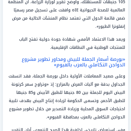
105 جنيهات للمستهلك، وأوضح تقرير لوزارة الزراعة، أن المنظمة
العالمية للصحة الحيوانية oIE وافقت على تسجيل مصر رسميًا
ضمن قائمة الدول التي تعتمد نظام المنشآت الخالية من مرض
إنفلونزا الطيور».
ويعد هذا الاعتماد الأممي شهادة جودة دولية تفتح الباب
للمنتجات الوطنية في النطاقات الإقليمية.
«بورصة أسعار الجملة للبيض ومحاور تطوير مشروع
الدواجن التكاملي بالعزب بالفيوم»
وعلى صعيد المعاملات الأولية داخل بورصة الجملة، فقد اتسقت
الجداول بدقة مع آليات العرض بالمزارع؛ إذ «وتراوح سعر كرتونة
البيض اليوم للجملة بين 80 جنيها للطبق الأبيض و85 جنيها
للطبق الأحمر، وتسعى الحكومة لزيادة إنتاج البيض بهدف تلبية
احتياجات السوق المحلية وزيادة التصدير من خلال تطوير مشروع
الدواجن التكاملى بالعزب بمحافظة الفيوم».
وفي استعراض تاريخي لخلفية هذا الصرح التنموي، أبان التقرير