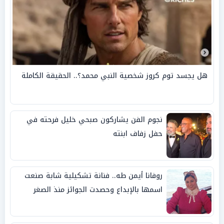
هل يجسد توم كروز شخصية النبي محمد؟.. الحقيقة الكاملة
نجوم الفن يشاركون صبحي خليل فرحته في
حفل زفاف ابنته
روفانا أيمن طه.. فنانة تشكيلية شابة صنعت
اسمها بالإبداع وحصدت الجوائز منذ الصغر