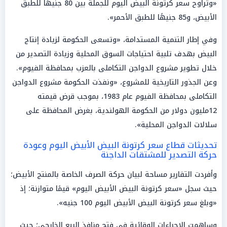
«وتراوح سعر كرتونة البيض اليوم للجملة بين 80 جنيهًا للطبق
الأبيض، و85 جنيهًا للطبق الأحمر».
وفي إطار التنمية المستدامة، «وتسعى الحكومة لزيادة إنتاج
البيض بهدف تلبية احتياجات السوق المحلية وزيادة التصدير من
خلال تطوير مشروع الدواجن التكاملى بالعزب بمحافظة الفيوم».
وعن الجذور التاريخية للمشروع، «ونفذت الحكومة مشروع الدواجن
التكاملى بمحافظة الفيوم عام 1983، بموجب قرض قيمته
12مليون دولار من الحكومة الهولندية، بغرض المحافظة على
سلالات الدواجن المحلية».
تحديثات قطاع سعر كرتونة البيض الأبيض اليوم وعودة
حركة التصدير للمشتقات الداجنة
وأفردت التقارير مساحة لبيان حركة الصرف الخاصة بالمنتج الأبيض؛
حيث سجل «سعر كرتونة البيض الأبيض اليوم» قيمًا متوازنة؛ إذ
«وبلغ سعر كرتونة البيض الأبيض اليوم 100 جنيه».
وساهمت الإجراءات الوقائية في فتح منافذ البيع الخارجي؛ حيث