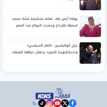
روفانا أيمن طه.. فنانة تشكيلية شابة صنعت
اسمها بالإبداع وحصدت الجوائز منذ الصغر
نبيل أبوالياسين: «الفار السياسي»
و«ديكتاتورية الميم» يدفنان «نزاهة الفيفا»..
وإقالة «إنفانتينو» باتت حتمية
instagram
tiktok
youtube
twitter
facebook