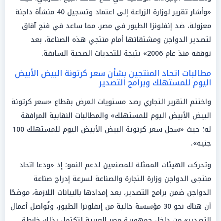
«وأشار تقرير لوزارة الزراعة إلى اعتماد وتسجيل 40 منشأة داجنة
معزولة، ضد إنفلونزا الطيور في مصر، مما ساعد في فتح آفاق
لتصدير الدواجن ومشتقاتها أمام منتجي هذه الصناعة، بعد
توقفه منذ عام 2006» نتيجة للتحديات الصحية السابقة.
مطالبات اتحاد المنتجين بشأن سعر كرتونة البيض الأبيض
اليوم للمستهلك وبرامج التصدير
واختتم التقرير التجاري رصد مستويات العرض بقطاع «سعر كرتونة
البيض الأبيض اليوم للمستهلك» والمطالبات النقابية المرافقة
له؛ حيث «سجل سعر كرتونة البيض الأبيض اليوم للمستهلك 100
جنيه».
وتحركت الهيئات الممثلة للمصنعين لدعم النمو؛ إذ «ودعا اتحاد
منتجى الدواجن وزارة التجارة والصناعة لسرعة إدراج صناعة
الدواجن ضمن برامج التصدير، بعد إمدادها بالبيانات اللازمة، موضحًا
أن هناك نحو 30 مؤسسة خالية من إنفلونزا الطيور، وتُواصل أعمال
التصدير» من داخل جمهورية مصر العربية لتكتمل بذلك خارطة