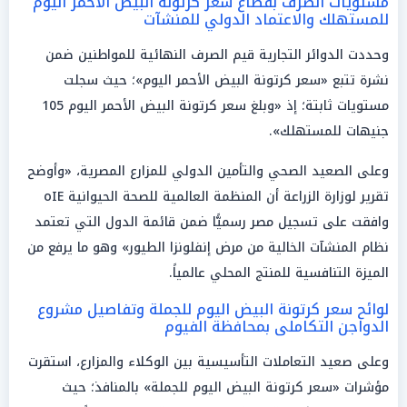
مستويات الصرف بقطاع سعر كرتونة البيض الأحمر اليوم
للمستهلك والاعتماد الدولي للمنشآت
وحددت الدوائر التجارية قيم الصرف النهائية للمواطنين ضمن
نشرة تتبع «سعر كرتونة البيض الأحمر اليوم»؛ حيث سجلت
مستويات ثابتة؛ إذ «وبلغ سعر كرتونة البيض الأحمر اليوم 105
جنيهات للمستهلك».
وعلى الصعيد الصحي والتأمين الدولي للمزارع المصرية، «وأوضح
تقرير لوزارة الزراعة أن المنظمة العالمية للصحة الحيوانية oIE
وافقت على تسجيل مصر رسميًّا ضمن قائمة الدول التي تعتمد
نظام المنشآت الخالية من مرض إنفلونزا الطيور» وهو ما يرفع من
الميزة التنافسية للمنتج المحلي عالمياً.
لوائح سعر كرتونة البيض اليوم للجملة وتفاصيل مشروع
الدواجن التكاملى بمحافظة الفيوم
وعلى صعيد التعاملات التأسيسية بين الوكلاء والمزارع، استقرت
مؤشرات «سعر كرتونة البيض اليوم للجملة» بالمنافذ؛ حيث