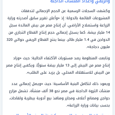
والريفي وأعداد المنشآت الداجنة
وكشفت السجلات الرسمية عن الحجم الإجمالي لتدفقات
المشروعات القائمة بالدولة؛ إذ «وأعلن تقرير سابق أصدرته وزارة
الزراعة واستصلاح الأراضي، أن إنتاج مصر من بيض المائدة سجل
14 مليار بيضة، كما يسجل إجمالي حجم إنتاج القطاع التجاري من
الدواجن في 1.4 مليار طائر، بينما ينتج القطاع الريفي حوالي 320
مليون دجاجة».
وتابعت المنظومة رصد مستويات الأكتفاء الحالية؛ حيث «وزاد
إنتاج مصر من البيض إلى 13 مليار بيضة سنويًّا، ويكفى إنتاج مصر
من البيض للاستهلاك المحلي، بل يزيد على الطلب».
ويعود ذلك لتكامل البنية الأساسية؛ حيث «ويصل إجمالي عدد
منشآت الثروة الداجنة في مصر نحو 38 ألف منشأة، تشمل مزارع
دواجن ومصانع أعلاف ومجازر ومنافذ بيع أدوية بيطرية ولقاحات،
بحسب بيانات وزارة الزراعة».