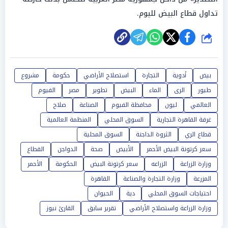
تداول قطاع البيض لليوم.
شارك
بيض
أدوية
التجارة
استصلاح الأراضي
حكومة
مشروع
طيور
الرى
الماء
البيض
تطوير
مصر
الفيوم
العالمي
ليون
محافظة الفيوم
الصناعة
صلاح
غرفة القاهرة التجارية
السوق المحلي
المنظمة العالمية
قطاع الري
الثروة الداجنة
السوق المحلية
سعر كرتونة البيض الأحمر
الأبيض
صحة
الدواجن
القطاع
وزارة الزراعة
الزراعه
سعر كرتونة البيض
الحكومة
الأحمر
المزرعة
وزارة التجارة والصناعة
القاهرة
احتياجات السوق المحلي
دية
الحيوان
وزارة الزراعة واستصلاح الأراضي
تقرير سابق
القارئ نيوز