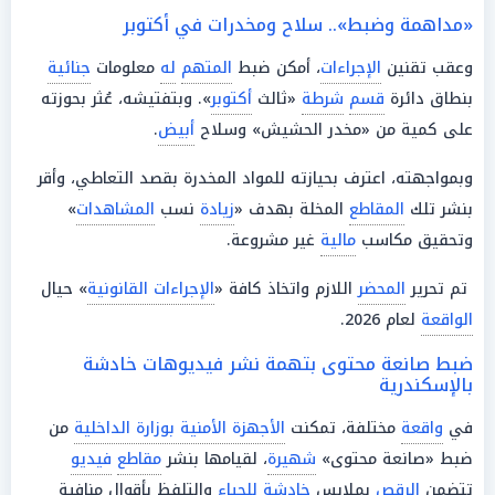
«مداهمة وضبط».. سلاح ومخدرات في أكتوبر
وعقب تقنين
الإجراءات
، أمكن ضبط
المتهم
له
معلومات
جنائية
بنطاق دائرة
قسم
شرطة
«ثالث
أكتوبر
». وبتفتيشه، عُثر بحوزته
على كمية من «مخدر الحشيش» وسلاح
أبيض
.
وبمواجهته، اعترف بحيازته للمواد المخدرة بقصد التعاطي، وأقر
بنشر تلك
المقاطع
المخلة بهدف «
زيادة
نسب
المشاهدات
»
وتحقيق مكاسب
مالية
غير مشروعة.
تم تحرير
المحضر
اللازم واتخاذ كافة «
الإجراءات القانونية
» حيال
الواقعة
لعام 2026.
ضبط صانعة محتوى بتهمة نشر فيديوهات خادشة
بالإسكندرية
في
واقعة
مختلفة، تمكنت
الأجهزة الأمنية بوزارة الداخلية
من
ضبط «صانعة محتوى»
شهيرة
، لقيامها بنشر
مقاطع
فيديو
تتضمن
الرقص
بملابس
خادشة للحياء
والتلفظ بأقوال منافية