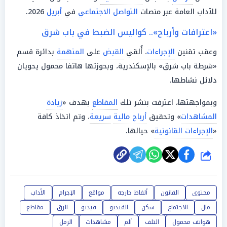
للآداب العامة عبر منصات
التواصل الاجتماعي
في
أبريل
2026.
«اعترافات وأرباح».. كواليس الضبط في باب شرق
وعقب تقنين
الإجراءات
، أُلقي
القبض
على
المتهمة
بدائرة قسم
«شرطة باب شرق» بالإسكندرية، وبحوزتها هاتفا محمول يحويان
دلائل نشاطها.
وبمواجهتها، اعترفت بنشر تلك
المقاطع
بهدف «
زيادة
المشاهدات
» وتحقيق
أرباح مالية
سريعة
، وتم اتخاذ كافة
«
الإجراءات القانونية
» حيالها.
شارك
محتوى
القانون
ألفاظ خارجه
مواقع
الإجرام
الأداب
مال
الاجتماع
سكن
الفيديو
فيديو
الرق
مقاطع
هواتف محمول
التلف
ألم
مشاهدات
الرمل