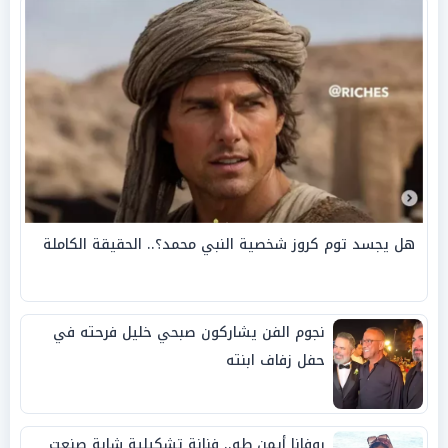
هل يجسد توم كروز شخصية النبي محمد؟.. الحقيقة الكاملة
نجوم الفن يشاركون صبحي خليل فرحته في
حفل زفاف ابنته
روفانا أيمن طه.. فنانة تشكيلية شابة صنعت