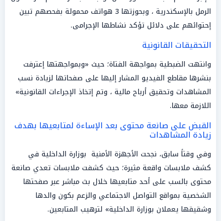
الرمل بالإسكندرية ، وبحوزتها 3 هواتف محمولة بفحصهم تبين
إحتوائهم على دلائل تؤكد نشاطها الإجرامى.
التحقيقات القانونية
وانتهت الضبطية بمواجهة الفتاة؛ حيث «وبمواجهتها إعترفت
بنشرها مقاطع الفيديو المشار إليها على صفحاتها لزيادة نسب
المشاهدات وتحقيق أرباح مالية ، وتم إتخاذ الإجراءات القانونية»
اللازمة معها.
القبض على صانعة محتوى بعد الإساءة لمتابعيها بهدف
زيادة المشاهدات
وفي وقتاً سابق، نجحت الأجهزة الأمنية بوزارة الداخلية في
كشف ملابسات واقعة مثيرة؛ حيث كشفت ملابسات تعدي صانعة
محتوى بالسب على أحد متابعيها خلال بث مباشر عبر صفحتها
الشخصية بمواقع التواصل الاجتماعي والزعم بكون والدها
وشقيقها يعملان بوزارة الداخلية» لترهيب المتابعين.