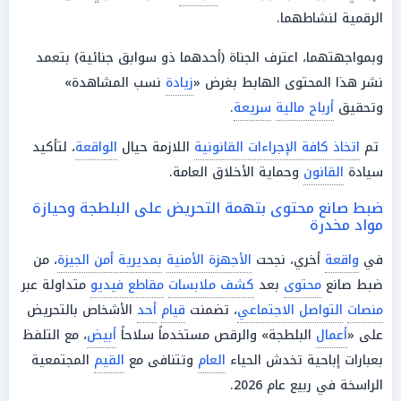
الرقمية لنشاطهما.
وبمواجهتهما، اعترف الجناة (أحدهما ذو سوابق جنائية) بتعمد
نشر هذا المحتوى الهابط بغرض «
زيادة
نسب المشاهدة»
وتحقيق
أرباح مالية
سريعة
.
تم
اتخاذ كافة الإجراءات القانونية
اللازمة حيال
الواقعة
، لتأكيد
سيادة
القانون
وحماية الأخلاق العامة.
ضبط صانع محتوى بتهمة التحريض على البلطجة وحيازة
مواد مخدرة
في
واقعة
أخري، نجحت
الأجهزة الأمنية
بمديرية أمن الجيزة
، من
ضبط صانع
محتوى
بعد
كشف ملابسات
مقاطع فيديو
متداولة عبر
منصات
التواصل الاجتماعي
، تضمنت
قيام
أحد
الأشخاص بالتحريض
على «
أعمال
البلطجة» والرقص مستخدماً سلاحاً
أبيض
، مع التلفظ
بعبارات إباحية تخدش الحياء
العام
وتتنافى مع
القيم
المجتمعية
الراسخة في ربيع عام 2026.