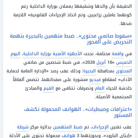
الحقيقة بأن والدها وشقيقها يعملان بوزارة الداخلية رغم
كونهما عاملين زراعيين، وتم اتخاذ الإجراءات القانونية» اللازمة
ضدها.
«سقوط صانعي محتوى».. ضبط متهمين بالبحيرة بتهمة
التحريض على الفجور
في
واقعة
مختلفة، نجحت
الأجهزة الأمنية بوزارة الداخلية
،
اليوم
الخميس
«16
أبريل
2026»، في ضبط شخصين من صانعي
المحتوى
بمحافظة
البحيرة
؛ وذلك عقب رصد «الإدارة العامة لحماية
الآداب» لمقاطع
فيديو
منشورة على صفحاتهما، تتضمن ألفاظاً
خادشة للحياء
العام
وتصرفات تتنافى مع
القيم
والمبادئ
المجتمعية الأصيلة.
«اعترافات وضبطيات».. الهواتف المحمولة تكشف
المستور
عقب تقنين
الإجراءات
، تم
ضبط المتهمين
بدائرة مركز
شرطة
«إيتاي البارود»، وبحوزتهما 3
هواتف
محمولة تحتوي على الأدلة