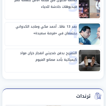
3
صانعة محتوى في قبضة الأمن بتهمة نشر
فيديوهات خادشة للحياء
4
بعد 13 عامًا.. أحمد مكي وماجد الكدواني
يجتمعان في «فرصة سعيدة»
5
التصريح بدفن ضحيتي انفجار خزان مواد
كيميائية بأحد مصانع الفيوم
ترندات