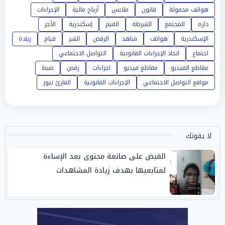
هواتف محمولة
قانون
ملابس
أرباح مالية
الإجراءات
داره
المجتمع
الشرطة
القيم
إسكندرية
الأجر
الإسكندرية
هواتف
شاهد
الرقص
الشر
قيام
زيادة
اجتماع
اتخاذ الإجراءات القانونية
التواصل الاجتماعي
مقاطع الفيديو
مقاطع فيديو
اجراءات
رقص
ضبط
مواقع التواصل الاجتماعي
الإجراءات القانونية
القارئ نيوز
لا يفوتك
القبض على صانعة محتوى بعد الإساءة
لمتابعيها بهدف زيادة المشاهدات