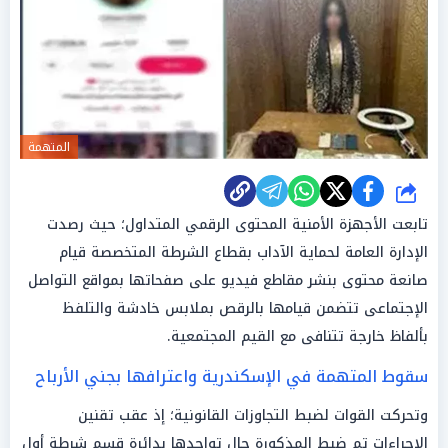
المتهمة
شارك
تابعت الأجهزة الأمنية المحتوى الرقمي المتداول؛ حيث رصدت
الإدارة العامة لحماية الآداب بقطاع الشرطة المتخصصة قيام
صانعة محتوى بنشر مقاطع فيديو على صفحاتها بمواقع التواصل
الإجتماعى تتضمن قيامها بالرقص بملابس خادشة والتلفظ
بألفاظ خارجة تتنافى مع القيم المجتمعية.
سقوط المتهمة في الإسكندرية واعترافها بجني الأرباح
وتحركت القوات لضبط التجاوزات القانونية؛ إذ عقب تقنين
الإجراءات تم ضبط المذكورة حال تواجدها بدائرة قسم شرطة أول