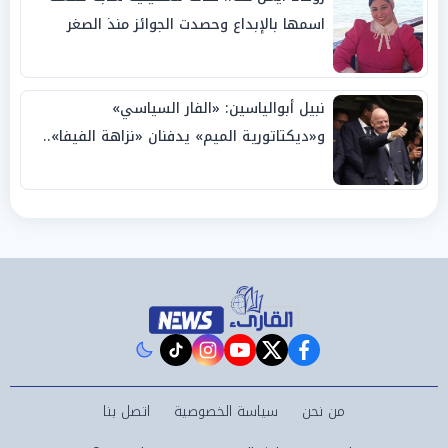
اسمها بالإبداع وحصدت الجوائز منذ الصغر
نبيل أبوالياسين: «الفار السياسي»
و«ديكتاتورية الميم» يدفنان «نزاهة الفيفا»..
وإقالة «إنفانتينو» باتت حتمية
instagram
tiktok
youtube
twitter
facebook
من نحن
سياسة الخصوصية
اتصل بنا