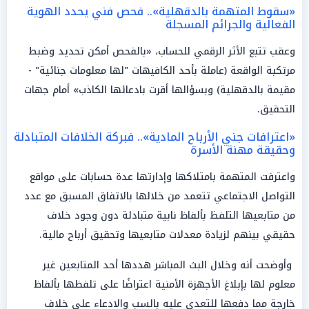
«سقوط المتهمة بالدقهلية».. فحص فني يحدد الهوية
الفعالية والجرائم المسجلة
وعقب تتبع الأثر الرقمي للحساب، «بالفحص أمكن تحديد وضبط
مرتكبة الواقعة (عاملة بأحد الكافيهات "لها معلومات جنائية" -
مقيمة بالدقهلية) وبسؤالها أقرت بادعائها الكاذب» أمام جهات
التحقيق.
«اعترافات جني الأرباح المادية».. فبركة الخلافات المتبادلة
وحقيقة مهنة الأسرة
واعترفت المتهمة بامتلاكها وإدارتها عدة حسابات على مواقع
التواصل الاجتماعي تتعمد من خلالها بالاتفاق المسبق مع عدد
من متابعيها التلفظ بألفاظ نابية متبادلة دون وجود خلاف
حقيقي بينهم لزيادة معدلات متابعيها وتحقيق أرباح مالية.
وأوضحت أنه وخلال البث المباشر هددها أحد المتابعين غير
معلوم لها بإبلاغ الأجهزة الأمنية اعتراضًا على تلفظها بألفاظ
خارجة مما دفعها للتعدي عليه بالسب والادعاء على خلاف