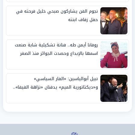
نجوم الفن يشاركون صبحي خليل فرحته في
حفل زفاف ابنته
روفانا أيمن طه.. فنانة تشكيلية شابة صنعت
اسمها بالإبداع وحصدت الجوائز منذ الصغر
نبيل أبوالياسين: «الفار السياسي»
و«ديكتاتورية الميم» يدفنان «نزاهة الفيفا»..
وإقالة «إنفانتينو» باتت حتمية