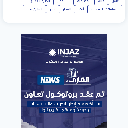
عامل
قناة
المصرفية
بنك مصر
الجنية المصري
التعاملات الصباحية
أبها
العقار
عقار
القارئ نيوز