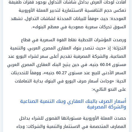
أفادت لوحات العرض بداخل شاشات التداول بوجود قفزات طفيفة
تعكس حجم التنافسية الاستثمارية لتدبير العملة الأوروبية
الموحدة؛ حيث «وفقاً للبيانات المحدثة لشاشات التداول، تشهد
السوق تحركات سعرية صعودية في معظم البنوك».
ورصدت المؤشرات اللحظية نقاط القوة السعرية في قطاع
التجزئة؛ إذ «حيث تتصدر بنوك العقاري المصري العربي، والتنمية
الصناعية، والشركة المصرفية تقديم أعلى سعر لشراء اليورو عند
مستوى 60.04 جنيه، في حين يتيح البنك العقاري المصري العربي
السعر الأدنى للبيع عند مستوى 60.27 جنيه»، ووفقاً للتحديثات
الحية؛ «وجاءت أسعار صرف اليورو في البنوك بداية التعاملات
على النحو التالي»:
أسعار الصرف بالبنك العقاري وبنك التنمية الصناعية
والشركة المصرفية
حصدت العملة الأوروبية مستوياتها القصوى للشراء بداخل
المصارف المتخصصة في الاستثمار والتنمية والشركات؛ وجاء