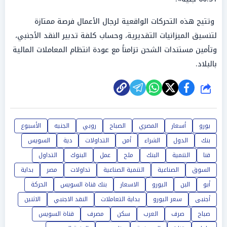
وتتيح هذه التحركات الواقعية لرجال الأعمال فرصة ممتازة
لتنسيق الميزانيات التقديرية، وحساب كلفة تدبير النقد الأجنبي،
وتأمين مستندات الشحن تزامناً مع عودة انتظام المعاملات المالية
بالبلاد.
شارك
يورو
أسعار
المصري
الصباح
روبي
الجنيه
الأسبوع
بنك
الدول
الشراء
أمن
التداولات
دية
السويس
قنا
التنمية
البنك
ملح
عمل
البنوك
التداول
السوق
الصناعية
التنمية الصناعية
تداولات
مصر
بداية
أبو
البن
اليورو
الاسعار
بنك قناة السويس
الحركة
أجنبى
سعر اليورو
بداية التعاملات
النقد الاجنبي
الاثنين
صباح
صرف
العرب
سكن
مصرف
قناة السويس