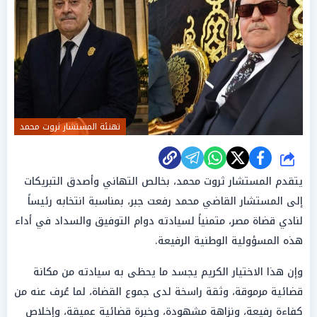
تهنئة المستشار ثروت محمد
شارك
يتقدم
المستشار
ثروت
محمد
، بخالص
التهاني
وأصدق التبريكات
إلى
المستشار
القاضي
محمد
رفعت جبر، بمناسبة انتخابه رئيساً
لنادي قضاة مصر، متمنياً لسيادته دوام التوفيق والسداد في
أداء
هذه المسؤولية
الوطنية
الرفيعة.
وإن هذا الاختيار الكريم يجسد ما يحظى به سيادته من مكانة
قضائية مرموقة، وثقة راسخة لدى جموع القضاة، لما عُرف عنه من
كفاءة رفيعة، ونزاهة مشهودة، وخبرة قضائية عميقة، وإخلاص