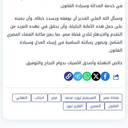
في خدمة
العدالة
وسيادة
القانون
.
ونسأل
الله
العلي القدير أن يوفقه ويسدد خطاه، وأن يعينه
على
حمل
هذه الأمانة الجليلة، وأن يحقق في عهده المزيد من
التقدم والازدهار لنادي قضاة مصر، بما يعزز مكانة القضاء
المصري
الشامخ، ويصون رسالته السامية في إرساء
العدل
وسيادة
القانون
.
خالص التهنئة وأصدق الأمنيات بدوام
النجاح
والتوفيق.
شارك
قضاة مصر
المستشار ثروت محمد
مصر
انتخاب
التهاني
القانون
المصري
القارئ نيوز