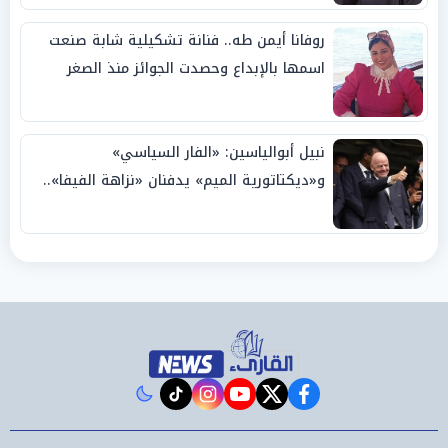
روفانا أيمن طه.. فنانة تشكيلية شابة صنعت
اسمها بالإبداع وحصدت الجوائز منذ الصغر
نبيل أبوالياسين: «الفار السياسي»
و«ديكتاتورية الميم» يدفنان «نزاهة الفيفا»..
وإقالة «إنفانتينو» باتت حتمية
instagram
tiktok
youtube
twitter
facebook