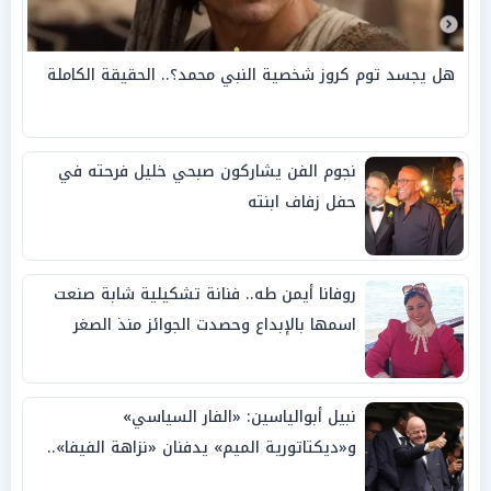
هل يجسد توم كروز شخصية النبي محمد؟.. الحقيقة الكاملة
نجوم الفن يشاركون صبحي خليل فرحته في
حفل زفاف ابنته
روفانا أيمن طه.. فنانة تشكيلية شابة صنعت
اسمها بالإبداع وحصدت الجوائز منذ الصغر
نبيل أبوالياسين: «الفار السياسي»
و«ديكتاتورية الميم» يدفنان «نزاهة الفيفا»..
وإقالة «إنفانتينو» باتت حتمية