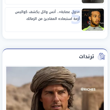
5
«دول عصابة».. أنس وائل يكشف كواليس
أزمة استبعاده المفاجئ من الزمالك
ترندات