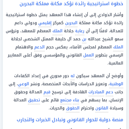
خطوة استراتيجية رائدة تؤكد مكانة مملكة البحرين
وأشار الذوادي إلى أن إنشاء هذا المعهد يمثل خطوة استراتيجية
رائدة تؤكد مكانة مملكة
البحرين
كمركز
إقليمي
ودولي داعم
للعدالة، لافتًا إلى أن
رعاية
جلالة
الملك
المعظم للمعهد، وترؤس
سمو الشيخ عبدالله
بن
حمد آل خليفة الممثل الشخصي لجلالة
الملك
المعظم لمجلس الأمناء، يعكس حجم
الدعم
والاهتمام
الرسمي بتطوير
العمل
القانوني والمؤسسي وفق أعلى المعايير
العالمية.
وأوضح أن المعهد سيكون
له
دور محوري في إعداد الكفاءات
الوطنية
، وتعزيز الدراسات والأبحاث المتخصصة، ونشر
الوعي
، إلى
جانب
دعم
المبادرات
الهادفة إلى ترسيخ
قيم
العدالة وحقوق
الإنسان، بما يسهم في
بناء
مجتمع
قائم على
تحقيق
العدالة
وسيادة
القانون
واحترام
الحقوق
والحريات.
منصة دولية للحوار القانوني وتبادل الخبرات والتجارب