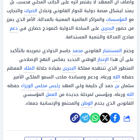
وأضاف أن المعهد لا يقتصر أثره على الجانب المحلي فحسب، بل
يمتد ليشكل منصة دولية للحوار القانوني وتبادل
الخبرات
والتجارب
مع
المؤسسات
والمراكز العالمية المعنية بالعدالة، الأمر الذي يعزز
من حضور
البحرين
على الساحة الدولية كنموذج حضاري في
دعم
مبادئ العدالة والتنمية المستدامة.
وختم
المستشار
القانوني
محمد
جاسم الذوادي تصريحه بالتأكيد
على أن هذا
الإنجاز
الوطني الجديد يعكس النهج الإصلاحي
المتطور الذي تنتهجه مملكة
البحرين
بقيادة جلالة
الملك
المعظم
حفظه
الله
ورعاه، ودعم ومساندة صاحب السمو الملكي الأمير
سلمان
بن
حمد آل خليفة ولي العهد
رئيس مجلس الوزراء
حفظه
الله
ورعاه، ويؤسس لمرحلة جديدة من
العمل
المؤسسي
القانوني الذي يخدم
الوطن
والمجتمع والإنسانية جمعاء.
شارك