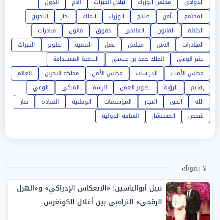
الذوادي
مجلس الوزراء
تبادل الخبرات
آلام
الدول
المجتمع
أمن
صلاح
الوزراء
الملك
تجار
البحرين
الجلالة
القانون
العالمي
حقوق
قانون
مبادرات
المبادرات
الأمن
مجلس
عمل
التنمية
تطوير
الخبرات
نشر الوعي
الملك حمد بن عيسي
التنمية المستدامة
مجلس الأمناء
الدراسات
مجلس الأمن
مملكة البحرين
العالم
إقليم
الرؤية
تطوير العمل
الرسم
الملكي
الوعي
الله
الحق
التجار
المؤسسات
الوطنية
القيادة
ضار
شخص
المستشار
الساحة الدولية
لا يفوتك
نبيل أبوالياسين: «الانعكاس الإدراكي» و«الهزل
الرقمي» الترامبي بين أغلال الكونغرس
و«الاعترافات الارتدادية» لـ إلهان عمر