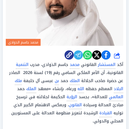
محمد جاسم الذوادي
شارك
أكد
المستشار
القانوني
محمد
جاسم الذوادي، مدرب
التنمية
القانونية، أن الأمر الملكي السامي رقم (19) لسنة 2026 الصادر
عن حضرة صاحب الجلالة
الملك
حمد
بن
عيسى آل خليفة
ملك
البلاد
المعظم حفظه
الله
ورعاه، بإنشاء «معهد
الملك
حمد
العالمي
للعدالة»، يجسد
الرؤية
الحكيمة لجلالته في ترسيخ
مبادئ العدالة وسيادة
القانون
، ويعكس الاهتمام الكبير الذي
توليه
القيادة
الرشيدة لتعزيز منظومة العدالة على المستويين
المحلي والدولي.