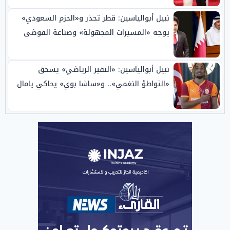
نبيل أبوالياسين: قطر تحذر و«الحزم السعودي»
يوجه «المسيرات المجهولة» وصناعة الفوضى
الإبستنية
نبيل أبوالياسين: «النفير الرياضي» يسحق
«التواطؤ النغمي».. و«ساشا بوي» يحاكي يامال
بـ«تلاخم الوعي»