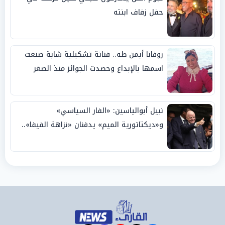
حفل زفاف ابنته
روفانا أيمن طه.. فنانة تشكيلية شابة صنعت
اسمها بالإبداع وحصدت الجوائز منذ الصغر
نبيل أبوالياسين: «الفار السياسي»
و«ديكتاتورية الميم» يدفنان «نزاهة الفيفا»..
وإقالة «إنفانتينو» باتت حتمية