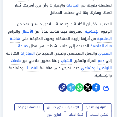
لسلسلة طويلة من
النجاحات
والإنجازات وأن ترى أسرتها ثمار
تعبها وفخرها بها في مختلف المحافل.
الجدير بالذكر أن الكاتبة والإعلامية ساندي حسنين تعد من
الوجوه
الإعلامية
المعروفة حيث قدمت عدداً من
الأعمال
والبرامج
الإعلامية
من أبرزها زاوية المشكلة وصوت الحقيقة على
شاشة
قناة
العاصمة
الجديدة إلى جانب نشاطها في مجال
صناعة
المحتوى
والعمل المجتمعي وتتبنى العديد من
المبادرات
الهادفة
إلى
دعم
المرأة وتمكين
الشباب
ولها حضور إعلامي عبر
منصات
التواصل الإجتماعي
حيث تحرص على مناقشة
القضايا
الإجتماعية
والإنسانية.
شارك
الكاتبة والإعلامية
الإعلامية ساندي حسنين
العاصمة الجديدة
تمكين الشباب
كلية الآداب
القارئ نيوز