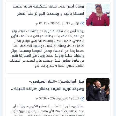
روفانا أيمن طه.. فنانة تشكيلية شابة صنعت
اسمها بالإبداع وحصدت الجوائز منذ الصغر
الإثنين 13/يوليو/2026 - 01:19 م
روفانا أيمن طه، فنانة تشكيلية من محافظة دمياط، تبلغ
من العمر 18 عامًا، بدأت رحلتها مع الفن منذ الصف الأول
الإعدادي، عندما التحقت بالنشاط الصيفي للرسم بقصر
ثقافة دمياط، وهناك اكتشفت موهبتها الحقيقية، لتبدأ
بعدها رحلة من الاجتهاد وصقل الموهبة وتنميتها. جوائز
وإنجازات محلية ودولية نجحت روفانا في المشاركة بأكثر
من عشرة معارض فنية، وحصلت على العديد من شهادات
التقدير ودروع التميز والإبداع، كما توج
نبيل أبوالياسين: «الفار السياسي»
و«ديكتاتورية الميم» يدفنان «نزاهة الفيفا»..
وإقالة «إنفانتينو» باتت حتمية
الثلاثاء 07/يوليو/2026 - 07:36 م
بمكيالين» إلى أزمة «كسر الدستور الكروي». ويؤكد أن
لجنة الأخلاقيات أمامها الآن ملفان لا يقبلان التبرير: الأول
«جائزة الإبادة» الترامبية غير المستحقة، وهي «تطبيع