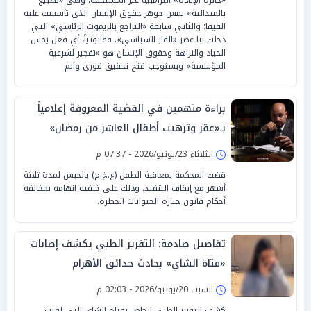
بالميدالية» يمس جوهر حقوق الإنسان الذي تأسست عليه
الفيفا؛ والثاني سابقة «التراجع بالريموت الرئاسي» التي
دخلت بنا عصر «الفار السياسي». فقانونياً، أي فعل يمس
الحياد والنزاهة وحقوق الإنسان هو «تفجير لشرعية
المؤسسة» ويستوجب فتح تحقيق فوري والم
براءة متهمين في القضية المعروفة إعلامياً
بـ«عقر وترهيب أطفال العاشر من رمضان»
الثلاثاء 23/يونيو/2026 - 07:37 م
قضت المحكمة بمعاقبة الطفل (ع.خ.م) بالحبس لمدة ثلاثة
أشهر مع إيقاف التنفيذ، وذلك على خلفية اتهامه بمخالفة
أحكام قانون حيازة الحيوانات الخطرة.
تفاصيل صادمة: التقرير الطبي يكشف إصابات
«فتاة الشاي» بحادث حدائق الأهرام
السبت 20/يونيو/2026 - 02:03 م
كشف التقرير الطبي الخاص بفتاة الشاي التي لقيت