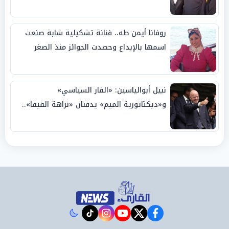
روفانا أيمن طه.. فنانة تشكيلية شابة صنعت
اسمها بالإبداع وحصدت الجوائز منذ الصغر
نبيل أبوالياسين: «الفار السياسي»
و«ديكتاتورية الميم» يدفنان «نزاهة الفيفا»..
وإقالة «إنفانتينو» باتت حتمية
instagram
tiktok
youtube
twitter
facebook