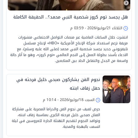
هل يجسد توم كروز شخصية النبي محمد؟.. الحقيقة الكاملة
الثلاثاء 21/يوليو/2026 - 03:59 م
انتشرت خلال الساعات الماضية عبر منصات التواصل الاجتماعي منشورات
مزيفة تزعم استعداد شركة الإنتاج الأمريكية «HBO» لإنتاج مسلسل
تليفزيوني جديد يجسد شخصية النبي محمد (صلى الله عليه وسلم)، مع
الادعاء بأسند بطولة العمل إلى النجم العالمي «توم كروز»، وهو ما أثار حالة
واسعة من الجدل والتفاعل الحاد بين المتابعين.
نجوم الفن يشاركون صبحي خليل فرحته في
حفل زفاف ابنته
السبت 18/يوليو/2026 - 10:14 م
حرص لفيف من نجوم الفن والدراما المصرية على مشاركة
الفنان صبحي خليل فرحته الكبرى بمناسبة زفاف ابنته،
وتوافد النجوم لتقديم التهنئة الحارة للعروسين في ليلة
اتسمت بالبهجة والمحبة.