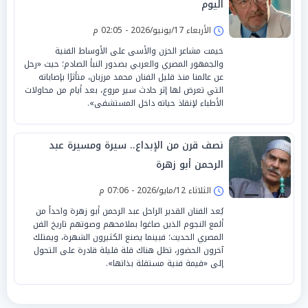
اليوم
الأربعاء 17/يونيو/2026 - 02:05 م
خيمت مشاعر الحزن والأسى على الأوساط الفنية
والجمهور المصري والعربي بصدور النبأ الصادم؛ حيث «رحل
عن عالمنا منذ قليل الفنان محمد مرزبان، متأثرًا بإصاباته
التي تعرض لها إثر حادث سير مروع، بعد أيام من محاولات
الأطباء لإنقاذ حياته داخل المستشفى».
نصف قرن من الإبداع.. سيرة ومسيرة عبد
الرحمن أبو زهرة
الثلاثاء 12/مايو/2026 - 07:06 م
يُعد الفنان القدير الراحل عبد الرحمن أبو زهرة واحداً من
ألمع النجوم الذين صاغوا بملامحهم وصوتهم تاريخ الفن
المصري الحديث؛ فبينما يصنع الكثيرون الشهرة، ويمتلك
آخرون الحضور، تظل هناك قلة قليلة قادرة على التحول
إلى «قيمة فنية مستقلة بذاتها».