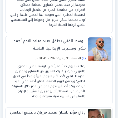
مصرعها إثر حادث دهس مأساوي بمنطقة «حدائق
الأهرام» في محافظة الجيزة عن تفاصيل الإصابات
الجسدية الخطيرة التي تعرضت لها المجني عليها، والتي
أودت بحياتها بشكل سريع قبل وصولها إلى المستشفى
لتلقي الرعاية الطبية اللازمة.
الوسط الفني يحتفل بعيد ميلاد النجم أحمد
مكي ومسيرته الإبداعية الحافلة
الجمعة 19/يونيو/2026 - 01:41 م
يصادف اليوم حدثاً مميزاً في الوسط الفني المصري
والعربي، حيث يتشارك الملايين من العشاق والمحبين
تقديم التهاني لأحد أكثر النجوم تميزاً وتفرداً في الجيل
الحالي؛ ويحتفل اليوم الجمعة، الفنان أحمد مكي بعيد
ميلاده، وهو أحد أبرز نجوم الفن في مصر خلال السنوات
الأخيرة، حيث استطاع أن يجمع بين التمثيل والإخراج
والغناء في مسيرة فنية متنوعة وناجحة.
وداع مؤثر للفنان محمد مرزبان بالتجمع الخامس