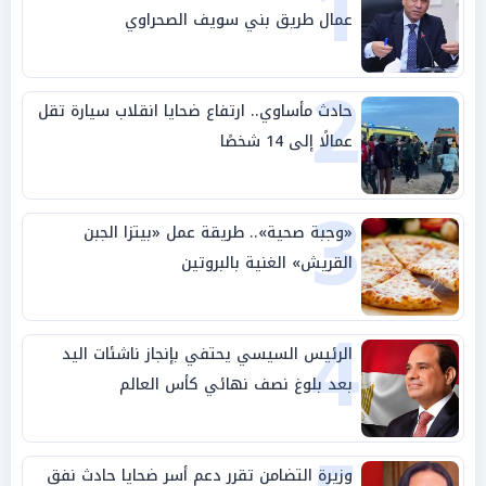
1
عمال طريق بني سويف الصحراوي
2
حادث مأساوي.. ارتفاع ضحايا انقلاب سيارة تقل
عمالًا إلى 14 شخصًا
3
«وجبة صحية».. طريقة عمل «بيتزا الجبن
القريش» الغنية بالبروتين
4
الرئيس السيسي يحتفي بإنجاز ناشئات اليد
بعد بلوغ نصف نهائي كأس العالم
وزيرة التضامن تقرر دعم أسر ضحايا حادث نفق