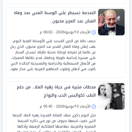
الصدمة تسيطر على الوسط الفني بعد وفاة
الفنان عبد العزيز مخيون
الأربعاء 10/يونيو/2026 - 06:02 م
خيمت حالة من الحزن الشديد على الأوساط الفنية اليوم،
عقب إعلان وفاة الفنان القدير عبد العزيز مخيون، الذي رحل
عن عالمنا إثر تعرضه لوعكة صحية طارئة، ليسدل الستار
على مسيرة إبداعية طويلة وحافلة، قدم خلالها العشرات
من الأعمال السينمائية والدرامية والمسرحية الخالدة التي
حُفرت في أذهان وقلوب الجماهير العربية على مدار عقود.
محطات مثيرة في حياة زهرة العلا.. من حلم
الطب لكواليس الحب والزواج
الأربعاء 10/يونيو/2026 - 05:45 م
تحل اليوم ذكرى ميلاد الفنانة القديرة زهرة العلا، النجمة
التي حفرت اسمها بحروف من نور في ذاكرة السينما
المصرية والعربية، بملامحها الملائكية الرقيقة وأدائها
التمثيلي المتقن والهادئ، استطاعت أن تحجز لنفسها