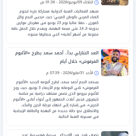
الثلاثاء 09/يونيو/2026 - 01:36 ص
تشهد الفعاليات الفنية الدولية مشاركة بارزة لنجوم
الغناء العربي بالوطن العربي؛ حيث «يحيى النجم وائل
كفورى ، حفلا غنائيا يوم 23 يونيو فى مهرجان موازين
بدورته الـ 24 على منصة النهضة، ويقدم خلال الحفل باقة
متنوعة من أشهر أغانيه» التي ينتظرها محبوه.
العد التنازلي بدأ.. أحمد سعد يطرح «الألبوم
الفرفوش» خلال أيام
الأحد 31/مايو/2026 - 07:39 م
يستعد النجم أحمد سعد، لطرح ألبومه الجديد «الألبوم
الفرفوش» ثاني البوماته يوم الأربعاء 3 يونيو، حيث روج
للألبوم ببرومو الذى تضمن مشاهد درامية عبر شاشة
تليفزيون قديم، أعادت الجمهور إلى أجواء أغاني «الألبوم
الحزين»، في إشارة إلى انتهاء مرحلة الحزن والنكد،
والانطلاق نحو حالة جديدة من البهجة والطاقة الإيجابية
في مسيرته الفنية الحالية.
نصف قرن من الإبداع.. سيرة ومسيرة عبد