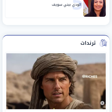
5
الودي ببني سويف
ترندات