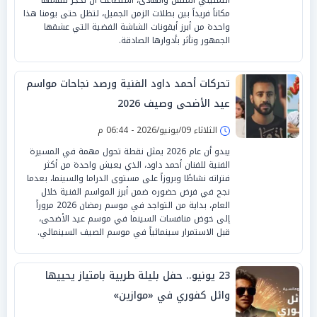
مكاناً فريداً بين بطلات الزمن الجميل، لتظل حتى يومنا هذا
واحدة من أبرز أيقونات الشاشة الفضية التي عشقها
الجمهور وتأثر بأدوارها الصادقة.
تحركات أحمد داود الفنية ورصد نجاحات مواسم
عيد الأضحى وصيف 2026
الثلاثاء 09/يونيو/2026 - 06:44 م
يبدو أن عام 2026 يمثل نقطة تحول مهمة في المسيرة
الفنية للفنان أحمد داود، الذي يعيش واحدة من أكثر
فتراته نشاطًا وبروزاً على مستوى الدراما والسينما، بعدما
نجح في فرض حضوره ضمن أبرز المواسم الفنية خلال
العام، بداية من التواجد في موسم رمضان 2026 مروراً
إلى خوض منافسات السينما في موسم عيد الأضحى،
قبل الاستمرار سينمائياً في موسم الصيف السينمائي.
23 يونيو.. حفل بليلة طربية بامتياز يحييها
وائل كفوري في «موازين»