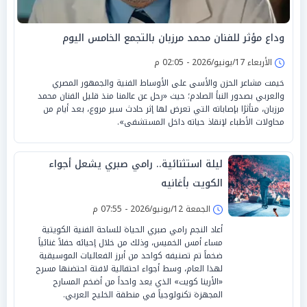
وداع مؤثر للفنان محمد مرزبان بالتجمع الخامس اليوم
الأربعاء 17/يونيو/2026 - 02:05 م
خيمت مشاعر الحزن والأسى على الأوساط الفنية والجمهور المصري
والعربي بصدور النبأ الصادم؛ حيث «رحل عن عالمنا منذ قليل الفنان محمد
مرزبان، متأثرًا بإصاباته التي تعرض لها إثر حادث سير مروع، بعد أيام من
محاولات الأطباء لإنقاذ حياته داخل المستشفى».
ليلة استثنائية.. رامي صبري يشعل أجواء
الكويت بأغانيه
الجمعة 12/يونيو/2026 - 07:55 م
أعاد النجم رامي صبري الحياة للساحة الفنية الكويتية
مساء أمس الخميس، وذلك من خلال إحيائه حفلاً غنائياً
ضخماً تم تصنيفه كواحد من أبرز الفعاليات الموسيقية
لهذا العام، وسط أجواء احتفالية لافتة احتضنها مسرح
«الأرينا كويت» الذي يعد واحداً من أضخم المسارح
المجهزة تكنولوجياً في منطقة الخليج العربي.