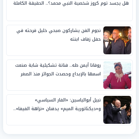
هل يجسد توم كروز شخصية النبي محمد؟.. الحقيقة الكاملة
نجوم الفن يشاركون صبحي خليل فرحته في
حفل زفاف ابنته
روفانا أيمن طه.. فنانة تشكيلية شابة صنعت
اسمها بالإبداع وحصدت الجوائز منذ الصغر
نبيل أبوالياسين: «الفار السياسي»
و«ديكتاتورية الميم» يدفنان «نزاهة الفيفا»..
وإقالة «إنفانتينو» باتت حتمية