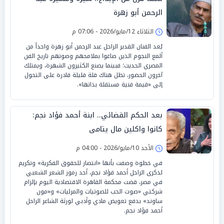
الرحمن أبو زهرة
الثلاثاء 12/مايو/2026 - 07:06 م
يُعد الفنان القدير الراحل عبد الرحمن أبو زهرة واحداً من
ألمع النجوم الذين صاغوا بملامحهم وصوتهم تاريخ الفن
المصري الحديث؛ فبينما يصنع الكثيرون الشهرة، ويمتلك
آخرون الحضور، تظل هناك قلة قليلة قادرة على التحول
إلى «قيمة فنية مستقلة بذاتها».
بعد الحكم القضائي.. ابنة أحمد فؤاد نجم:
كانوا واكلين مال يتامى
الأحد 10/مايو/2026 - 04:00 م
في خطوة وصفت بأنها «انتصار للحقوق الفكرية» وتكريم
لذكرى الراحل أحمد فؤاد نجم، أحد رموز الشعر الشعبي
في مصر، قضت محكمة القاهرة الاقتصادية اليوم بإلزام
شركتي «صوت الحب للصوتيات والمرئيات» و«مون
ساوند» بدفع تعويض مادي وأدبي لورثة الشاعر الراحل
أحمد فؤاد نجم.