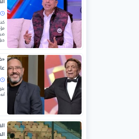
الف
ا
كشف
مؤك
ضيو
جيل
«ظ
عا
ا
علق
أنه
الق
ال