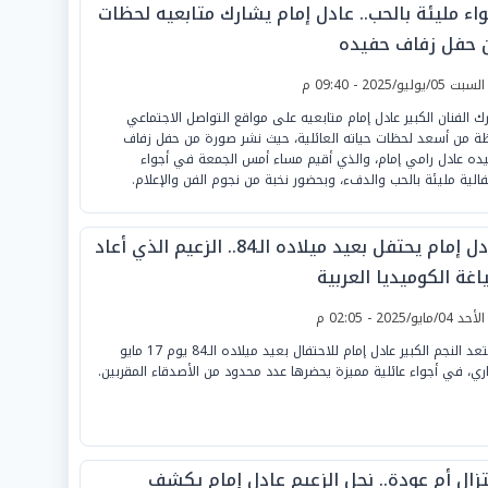
واء مليئة بالحب.. عادل إمام يشارك متابعيه لحظات
 حفل زفاف حفيده
لسبت 05/يوليو/2025 - 09:40 م
ك الفنان الكبير عادل إمام متابعيه على مواقع التواصل الاجتماعي
ة من أسعد لحظات حياته العائلية، حيث نشر صورة من حفل زفاف
ده عادل رامي إمام، والذي أقيم مساء أمس الجمعة في أجواء
فالية مليئة بالحب والدفء، وبحضور نخبة من نجوم الفن والإعلام.
عادل إمام يحتفل بعيد ميلاده الـ84.. الزعيم الذي أعاد
غة الكوميديا العربية
لأحد 04/مايو/2025 - 02:05 م
يستعد النجم الكبير عادل إمام للاحتفال بعيد ميلاده الـ84 يوم 17 مايو
اري، في أجواء عائلية مميزة يحضرها عدد محدود من الأصدقاء المقربين.
تزال أم عودة.. نجل الزعيم عادل إمام يكشف