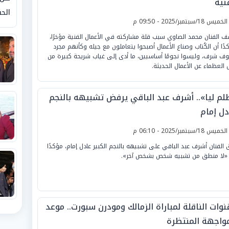
نية
الحق
لخميس 18/سبتمبر/2025 - 09:50 م
 الفنان محمد الصاوي سبب قلة مشاركته في الأعمال الفنية مؤخرًا،
دًا أن الكُتاب وصناع الأعمال أصبحوا يتعاملون مع جيله وكأنهم مجرد
ف شرف، وليسوا نجومًا أساسيين، ما أدى إلى غياب شريحة كبيرة من
 العظماء عن الأعمال الحديثة.
لم ليا».. أشرف عبد الباقي يرفض تشبيهه بالنجم
دل إمام
لخميس 18/سبتمبر/2025 - 06:10 م
 الفنان أشرف عبد الباقي على تشبيهه بالنجم الكبير عادل إمام، مؤكدًا
 «لا منطق من تشبيه شخص بشخص آخر».
نوات الناقلة لمباراة الزمالك ومودرن سبورت.. موعد
مواجهة المنتظرة