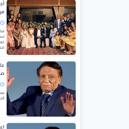
أج
من
ا
شار
لحظ
حفي
احت
صيا
ا
الج
اع