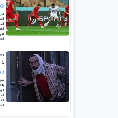
ا
تتر
الق
الت
في 
انط
ذا
ا
بال
الذ
الت
الم