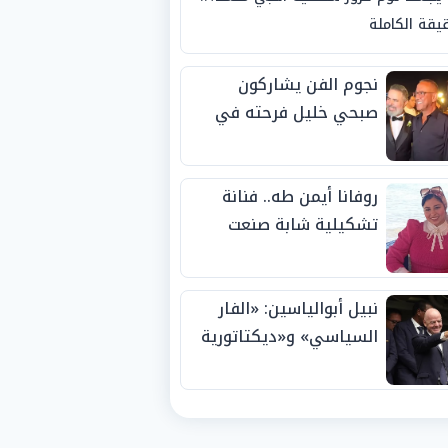
يقة الكاملة
نجوم الفن يشاركون
صبحي خليل فرحته في
حفل زفاف ابنته
روفانا أيمن طه.. فنانة
تشكيلية شابة صنعت
اسمها بالإبداع وحصدت
الجوائز منذ الصغر
نبيل أبوالياسين: «الفار
السياسي» و«ديكتاتورية
الميم» يدفنان «نزاهة
الفيفا».. وإقالة
«إنفانتينو» باتت حتمية