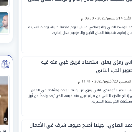
لأحد 14/ديسمبر/2025 - 08:30 م
 الوسط الفني والاجتماعي مساء اليوم فاجعة حزينة، بوفاة السيدة
مان إمام»، شقيقة الفنان الكبير والـ «زعيم عادل إمام».
ني رمزي يعلن استعداد فريق غبي منه فيه
وير الجزء الثاني
لخميس 23/أكتوبر/2025 - 11:41 م
 النجم الكوميدي هاني رمزي عن رغبته الجادة والمُلحة في العمل
 إنتاج «الجزء الثاني من فيلم غبي منه فيه»، الذي يُعد واحداً من أبرز
سيكيات الكوميديا المصرية.
مد الصاوي.. جيلنا أصبح ضيوف شرف في الأعمال
هل 