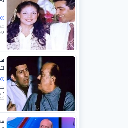
ا
شهد
«إي
ها
لتص
ا
كشف
على
كلا
مح