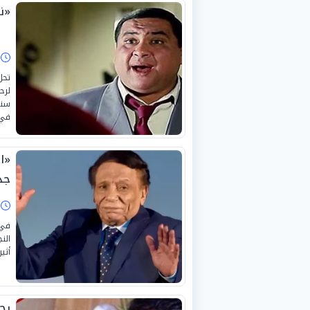
«ن
ا
لرح
سنو
في 
«ا
جد
ا
في 
الن
أثي
رح