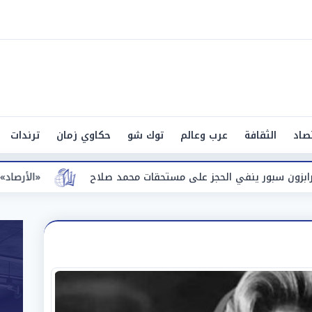
صاد
الثقافة
عرب وعالم
توك شو
حكاوي زمان
ترندات
على مستحقات محمد صلاح
«الأرصاد» تعلن تفاصيل طقس الغد السبت 8-8-2026 والظو