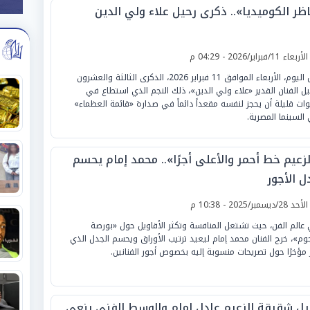
اظر الكوميديا».. ذكرى رحيل علاء ولي الدين
لأربعاء 11/فبراير/2026 - 04:29 م
تحل اليوم، الأربعاء الموافق 11 فبراير 2026، الذكرى الثالثة والعشرون
يل الفنان القدير «علاء ولي الدين»، ذلك النجم الذي استطاع في
ات قليلة أن يحجز لنفسه مقعداً دائماً في صدارة «قائمة العظماء»
السينما المصرية.
لزعيم خط أحمر والأعلى أجرًا».. محمد إمام يحسم
ل الأجور
لأحد 28/ديسمبر/2025 - 10:38 م
عالم الفن، حيث تشتعل المنافسة وتكثر الأقاويل حول «بورصة
جوم»، خرج الفنان محمد إمام ليعيد ترتيب الأوراق ويحسم الجدل الذي
ر مؤخرًا حول تصريحات منسوبة إليه بخصوص أجور الفنانين.
يل شقيقة الزعيم عادل إمام والوسط الفني ينعى