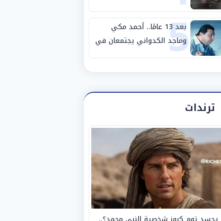
5
مصانع الفيوم
بعد 13 عامًا.. أحمد مكي
وماجد الكدواني يجتمعان في
«فرصة سعيدة»
ترندات
يجسد توم كروز شخصية النبي محمد؟..