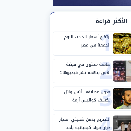
الأكثر قراءة
1
ارتفاع أسعار الذهب اليوم
الجمعة في مصر
2
صانعة محتوى في قبضة
الأمن بتهمة نشر فيديوهات
3
خادشة للحياء
«دول عصابة».. أنس وائل
يكشف كواليس أزمة
4
استبعاده المفاجئ من
الزمالك
التصريح بدفن ضحيتي انفجار
خزان مواد كيميائية بأحد