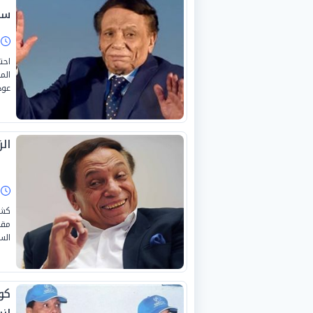
سي
ا
احت
الم
عود
ال
ا
كشف
مقا
الس
كو