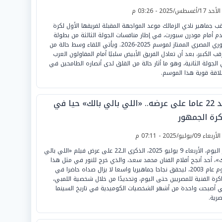
لأحد 17/أغسطس/2025 - 03:26 م
قب جماهير نادي الزمالك موعد المواجهة المقبلة لفريقها الأول لكرة
دم أمام مودرن سبورت، في إطار منافسات الجولة الثالثة من بطولة
الدوري المصري الممتاز لموسم 2025-2026. ويأتي اللقاء وسط حالة من
رقب الكبير، بعد أن تعادل الفريق الأبيض سلبيًا أمام المقاولون العرب
الجولة الثانية، وهو ما أثار حالة من القلق لدى أنصاره الطامحين في
لاقة قوية هذا الموسم.
بعد 22 عاما على عرضه.. «اللي بالي بالك» حيا في
كرة الجمهور
لأربعاء 09/يوليو/2025 - 07:11 م
تمر اليوم، الأربعاء 9 يوليو 2025، الذكرى الـ22 على عرض فيلم «اللي بالي
ك»، أحد أنجح أفلام الفنان محمد سعد، والذي خرج للنور في مثل هذا
اليوم عام 2003، ليحقق نجاحا جماهيريا واسعا لا يزال صداه حاضرا في
اكرة الفنية للمصريين حتى اليوم، وتحديدًا من خلال شخصية اللمبي،
ي أصبحت واحدة من أشهر الشخصيات الكوميدية في تاريخ السينما
صرية.