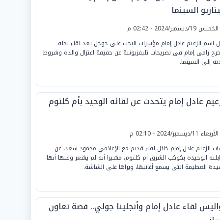
ناريو السينما
لخميس 19/ديسمبر/2024 - 02:42 م
ل اسم الزعيم عادل إمام مؤشرات البحث على جوجل بعد لقاء نجله
خرج رامى إمام فى تصريحات تليفزيونية عن حقيقة اعتزال والده وشروط
ته إلى السينما.
زعيم عادل إمام يتحدث عن لقائه الوحيد بأم كلثوم
لأربعاء 11/ديسمبر/2024 - 02:10 م
 الزعيم عادل إمام خلال لقاء قديم مع الإعلامي محمود سعد، عن
بلته الوحيدة بكوكب الشرق أم كلثوم، مشيرا أنه لم يشعر وقتها أنها
يدة العظيمة التي يسمع أغانيها، ويراها على الشاشة.
اليس لقاء عادل إمام وأنجلينا جولي.. قصة تعاون