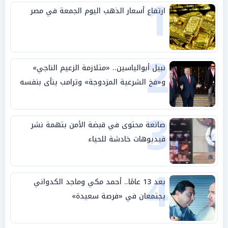
1
ارتفاع أسعار الذهب اليوم الجمعة في مصر
2
نبيل أبوالياسين.. «متلازمة الزعيم الناجي»
و«فخ الشرعية المزدوجة» وترامب ينأى بنفسه
وحليفه في «ميتم استراتيجي»
3
صانعة محتوى في قبضة الأمن بتهمة نشر
فيديوهات خادشة للحياء
4
بعد 13 عامًا.. أحمد مكي وماجد الكدواني
يجتمعان في «فرصة سعيدة»