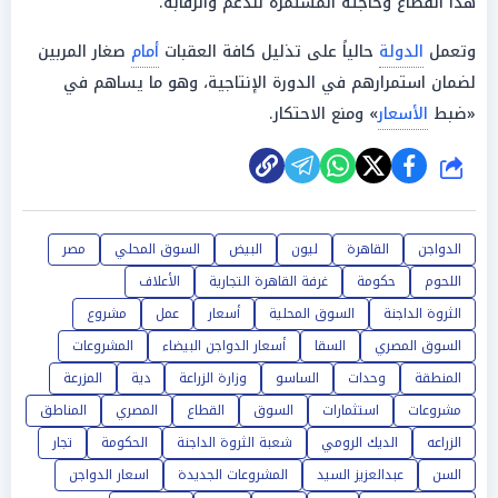
هذا القطاع وحاجته المستمرة للدعم والرقابة.
وتعمل
الدولة
حالياً على تذليل كافة العقبات
أمام
صغار المربين
لضمان استمرارهم في الدورة الإنتاجية، وهو ما يساهم في
«ضبط
الأسعار
» ومنع الاحتكار.
شارك
الدواجن
القاهرة
ليون
البيض
السوق المحلي
مصر
اللحوم
حكومة
غرفة القاهرة التجارية
الأعلاف
الثروة الداجنة
السوق المحلية
أسعار
عمل
مشروع
السوق المصري
السقا
أسعار الدواجن البيضاء
المشروعات
المنطقة
وحدات
الساسو
وزارة الزراعة
دية
المزرعة
مشروعات
استثمارات
السوق
القطاع
المصري
المناطق
الزراعه
الديك الرومي
شعبة الثروة الداجنة
الحكومة
تجار
السن
عبدالعزيز السيد
المشروعات الجديدة
اسعار الدواجن