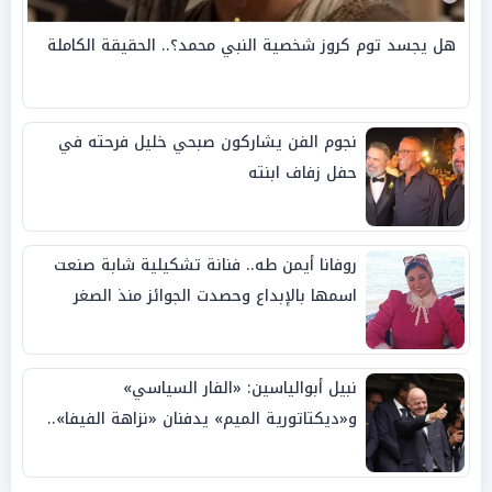
هل يجسد توم كروز شخصية النبي محمد؟.. الحقيقة الكاملة
نجوم الفن يشاركون صبحي خليل فرحته في
حفل زفاف ابنته
روفانا أيمن طه.. فنانة تشكيلية شابة صنعت
اسمها بالإبداع وحصدت الجوائز منذ الصغر
نبيل أبوالياسين: «الفار السياسي»
و«ديكتاتورية الميم» يدفنان «نزاهة الفيفا»..
وإقالة «إنفانتينو» باتت حتمية