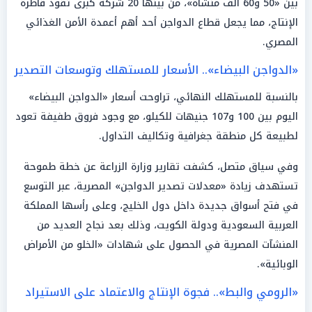
بين «50 و60 ألف منشأة»، من بينها 20 شركة كبرى تقود قاطرة
الإنتاج، مما يجعل قطاع الدواجن أحد أهم أعمدة الأمن الغذائي
المصري.
«الدواجن البيضاء».. الأسعار للمستهلك وتوسعات التصدير
بالنسبة للمستهلك النهائي، تراوحت أسعار «الدواجن البيضاء»
اليوم بين 100 و107 جنيهات للكيلو، مع وجود فروق طفيفة تعود
لطبيعة كل منطقة جغرافية وتكاليف التداول.
وفي سياق متصل، كشفت تقارير وزارة الزراعة عن خطة طموحة
تستهدف زيادة «معدلات تصدير الدواجن» المصرية، عبر التوسع
في فتح أسواق جديدة داخل دول الخليج، وعلى رأسها المملكة
العربية السعودية ودولة الكويت، وذلك بعد نجاح العديد من
المنشآت المصرية في الحصول على شهادات «الخلو من الأمراض
الوبائية».
«الرومي والبط».. فجوة الإنتاج والاعتماد على الاستيراد