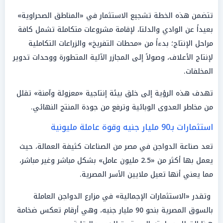
تتضمن هذه الخطة تشجيع الاستثمار في «المناطق الصحراوية»
بعيداً عن الوادي والدلتا، لإقامة مشروعات متكاملة تشمل كافة
مراحل الإنتاج؛ بدءاً من «محطات التفريخ» والزراعات التكاملية
لإنتاج الأعلاف، وصولاً إلى المجازر الآلية المتطورة ووحدات تدوير
المخلفات.
تهدف هذه الرؤية إلى خلق بيئة إنتاجية «معزولة وآمنة» تقلل
من مخاطر العدوى الوبائية وترفع من جودة المنتج النهائي.
استثمارات بـ90 مليار جنيه وقوة عاملة مليونية
تعد صناعة الدواجن في مصر من الصناعات كثيفة العمالة، حيث
يعمل بها أكثر من «2.5 مليون عامل» بشكل مباشر وغير مباشر،
مما يعني أنها تعيل ملايين الأسر المصرية.
وتقدر «الاستثمارات الإجمالية» في مزارع الدواجن العاملة
بالسوق المصرية بنحو 90 مليار جنيه، وهي أرقام تعكس ضخامة