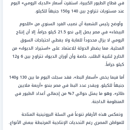
في قطاع الطيور الكبيرة، استقرت أسعار «الديك الرومي» اليوم
عند مستويات تتراوح بين 140 و150 جنيهاً للكيلو.
وأوضح رئيس الشعبة أن نصيب الفرد السنوي من «اللحوم
البيضاء» في مصر يصل إلى نحو 21.5 كيلو جراماً، إلا أن إنتاج
الرومي لا يزال محدوداً للغاية ولا يغطي احتياجات السوق
المحلية، مما يضطر الدولة للاعتماد على «استيراد الديوك» من
الخارج لتلبية الطلب، خاصة وأن أوزان الديوك تتراوح بين 6 و12
كيلو جراماً.
أما فيما يخص «أسعار البط»، فقد سجلت اليوم ما بين 130 و140
جنيهاً للكيلو. ويقدر عدد البط في مصر بنحو «أربعة ملايين
طائر»، وهو ما يمثل حوالي 7% من إجمالي أعداد الطيور في
المنظومة الداجنة.
وتعكس هذه الأرقام تنوعاً في السلة البروتينية المتاحة
للمواطن المصري رغم التحديات الإنتاجية المرتبطة ببعض الأنواع.