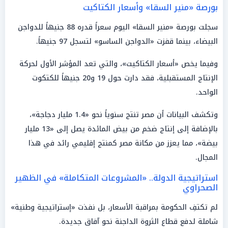
بورصة «منير السقا» وأسعار الكتاكيت
سجلت بورصة «منير السقا» اليوم سعراً قدره 88 جنيهاً للدواجن
البيضاء، بينما قفزت «الدواجن الساسو» لتسجل 97 جنيهاً.
وفيما يخص «أسعار الكتاكيت»، والتي تعد المؤشر الأول لحركة
الإنتاج المستقبلية، فقد دارت حول 19 و20 جنيهاً للكتكوت
الواحد.
وتكشف البيانات أن مصر تنتج سنوياً نحو «1.4 مليار دجاجة»،
بالإضافة إلى إنتاج ضخم من بيض المائدة يصل إلى «13 مليار
بيضة»، مما يعزز من مكانة مصر كمنتج إقليمي رائد في هذا
المجال.
استراتيجية الدولة.. «المشروعات المتكاملة» في الظهير
الصحراوي
لم تكتفِ الحكومة بمراقبة الأسعار، بل نفذت «إستراتيجية وطنية»
شاملة لدفع قطاع الثروة الداجنة نحو آفاق جديدة.