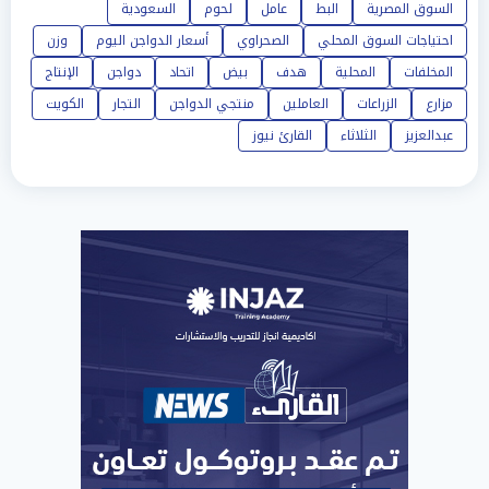
السوق المصرية
البط
عامل
لحوم
السعودية
احتياجات السوق المحلي
الصحراوي
أسعار الدواجن اليوم
وزن
المخلفات
المحلية
هدف
بيض
اتحاد
دواجن
الإنتاج
مزارع
الزراعات
العاملين
منتجي الدواجن
التجار
الكويت
عبدالعزيز
الثلاثاء
القارئ نيوز