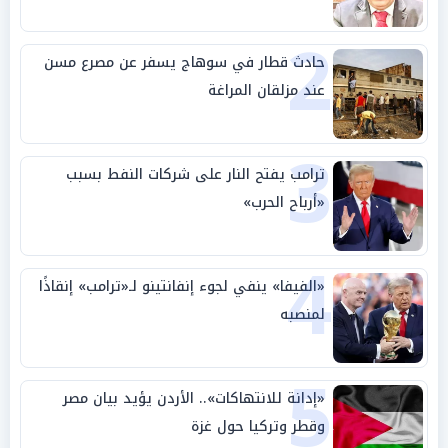
بالوطن» و«سيادة الكلمة»
2
حادث قطار في سوهاج يسفر عن مصرع مسن
عند مزلقان المراغة
3
ترامب يفتح النار على شركات النفط بسبب
«أرباح الحرب»
4
«الفيفا» ينفي لجوء إنفانتينو لـ«ترامب» إنقاذًا
لمنصبه
5
«إدانة للانتهاكات».. الأردن يؤيد بيان مصر
وقطر وتركيا حول غزة