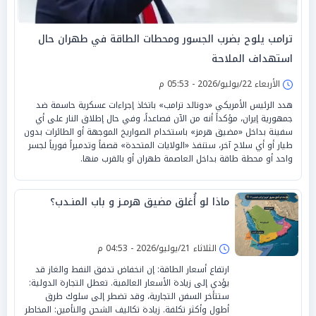
ترامب يلوح بضرب الجسور ومحطات الطاقة في طهران حال
استهداف الملاحة
الأربعاء 22/يوليو/2026 - 05:53 م
هدد الرئيس الأمريكي «دونالد ترامب» باتخاذ إجراءات عسكرية حاسمة ضد
جمهورية إيران، مؤكداً أنه من الآن فصاعداً، وفي حال إطلاق النار على أي
سفينة بداخل «مضيق هرمز» باستخدام الصواريخ الموجهة أو الطائرات بدون
طيار أو أي سلاح آخر، ستنفذ «الولايات المتحدة» قصفاً وتدميراً فورياً لجسر
واحد أو محطة طاقة بداخل العاصمة طهران أو بالقرب منها.
ماذا لو أُغلق مضيق هرمـز و باب المنـدب؟
الثلاثاء 21/يوليو/2026 - 04:53 م
ارتفاع أسعار الطاقة: إن انخفاض تدفق النفط والغاز قد
يؤدي إلى زيادة الأسعار العالمية. تعطل التجارة الدولية:
ستتأخر السفن التجارية، وقد تضطر إلى سلوك طرق
أطول وأكثر تكلفة. زيادة تكاليف الشحن والتأمين: المخاطر