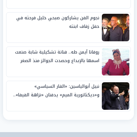
نجوم الفن يشاركون صبحي خليل فرحته في
حفل زفاف ابنته
روفانا أيمن طه.. فنانة تشكيلية شابة صنعت
اسمها بالإبداع وحصدت الجوائز منذ الصغر
نبيل أبوالياسين: «الفار السياسي»
و«ديكتاتورية الميم» يدفنان «نزاهة الفيفا»..
وإقالة «إنفانتينو» باتت حتمية