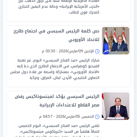
الفائدة الأمريكية مرتفعة سلباً على بريق الذهب، تبرز
«الحرب الأمريكية الإيرانية» وحالة عدم اليقين التجاري
كمحرك قوي للطلب.
نص كلمة الرئيس السيسي في اجتماع طارئ
للاتحاد الأوروبي
الإثنين 09/مارس/2026 - 03:30 م
شارك الرئيس «عبد الفتاح السيسي» اليوم، عبر تقنية
الفيديو كونفرانس، في الاجتماع الطارئ الذي دعا إليه
«الاتحاد الأوروبي»، بمشاركة واسعة من قادة دول مجلس
التعاون الخليجي، الأردن، لبنان، العراق، وتركيا.
الرئيس السيسي يؤكد لميتسوتاكيس رفض
مصر القاطع للاعتداءات الإيرانية
الخميس 05/مارس/2026 - 04:57 م
تلقى الرئيس «عبد الفتاح السيسي»، اليوم الخميس،
اتصالاً هاتفياً من السيد «كيرياكوس ميتسوتاكيس»،