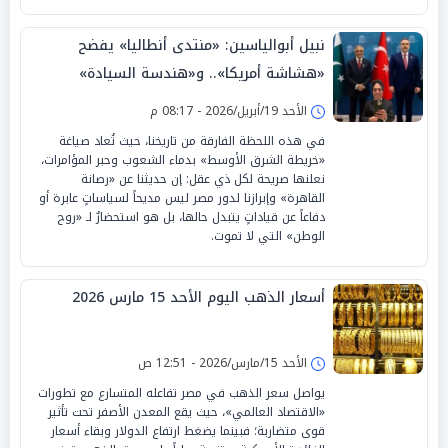
نبيل أبوالياسين: «منتدى أنطاليا» يفضح
«هشاشة أمريكا».. و«هندسة السيادة»
تقودها «القاهرة والرياض»
الأحد 19/أبريل/2026 - 08:17 م
في هذه اللحظة الفارقة من تاريخنا، حيث تُعاد صياغة
«خريطة الشرق الأوسط» بدماء الشعوب وحبر المؤامرات،
نعلنها صريحة لكل ذي عقل: إن حديثنا عن «رصانة
القاهرة» وإبرازنا لدور مصر ليس مديحاً لسياساتٍ عابرة أو
دفاعاً عن قياداتٍ يتبدل حالها، بل هو استحضارٌ لـ «روح
الوطن» التي لا تموت.
أسعار الذهب اليوم الأحد 15 مارس 2026
الأحد 15/مارس/2026 - 12:51 ص
يواصل سعر الذهب في مصر تفاعله المتسارع مع تطورات
«الاقتصاد العالمي»، حيث يقع المعدن الأصفر تحت تأثير
قوى متضاربة؛ فبينما يضغط ارتفاع الدولار وبقاء أسعار