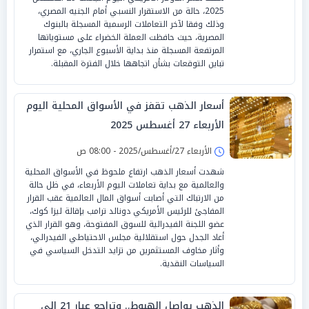
2025، حالة من الاستقرار النسبي أمام الجنيه المصري،
وذلك وفقا لآخر التعاملات الرسمية المسجلة بالبنوك
المصرية، حيث حافظت العملة الخضراء على مستوياتها
المرتفعة المسجلة منذ بداية الأسبوع الجاري، مع استمرار
تباين التوقعات بشأن اتجاهها خلال الفترة المقبلة.
أسعار الذهب تقفز في الأسواق المحلية اليوم
الأربعاء 27 أغسطس 2025
الأربعاء 27/أغسطس/2025 - 08:00 ص
شهدت أسعار الذهب ارتفاع ملحوظ في الأسواق المحلية
والعالمية مع بداية تعاملات اليوم الأربعاء، في ظل حالة
من الارتباك التي أصابت أسواق المال العالمية عقب القرار
المفاجئ للرئيس الأمريكي دونالد ترامب بإقالة ليزا كوك،
عضو اللجنة الفيدرالية للسوق المفتوحة، وهو القرار الذي
أعاد الجدل حول استقلالية مجلس الاحتياطي الفيدرالي،
وأثار مخاوف المستثمرين من تزايد التدخل السياسي في
السياسات النقدية.
الذهب يواصل الهبوط.. وتراجع عيار 21 إلى