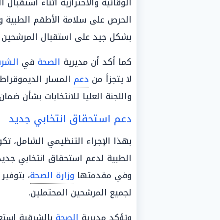
الوقائية والاحترازية أثناء استقبال
الحرص على سلامة الأطقم الطبية و
بشكل جيد على استقبال المرشحين و
كما أكد أن مديرية
الصحة
في
الشرق
لا يتجزأ من
دعم
المسار الديموقراط
واللجنة العليا للانتخابات بشأن ضما
دعم استحقاق انتخابي جديد
بهذا الإجراء التنظيمي الشامل، تك
الطبية لدعم استحقاق انتخابي جدي
وفي مقدمتها
وزارة الصحة
، بتوفير
لجميع المرشحين المحتملين.
وتؤكد مديرية
الصحة
بالشرقية استعد