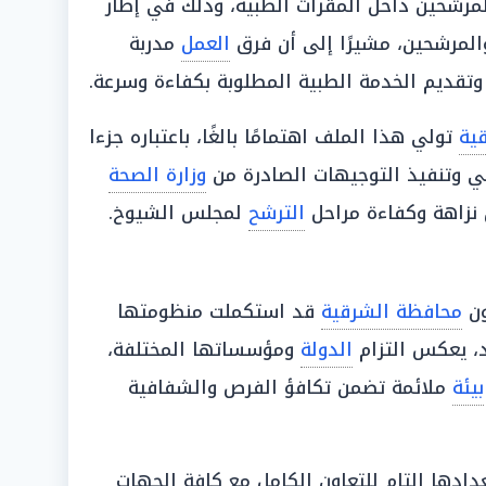
 المرشحين داخل المقرات الطبية، وذلك في إطار
المرشحين، مشيرًا إلى أن فرق
العمل
مدربة
تقديم الخدمة الطبية المطلوبة بكفاءة وسرعة.
ية
تولي هذا الملف اهتمامًا بالغًا، باعتباره جزءا
ي وتنفيذ التوجيهات الصادرة من
وزارة الصحة
ن نزاهة وكفاءة مراحل
الترشح
لمجلس الشيوخ.
ون
محافظة الشرقية
قد استكملت منظومتها
د، يعكس التزام
الدولة
ومؤسساتها المختلفة،
بيئة
ملائمة تضمن تكافؤ الفرص والشفافية
ادها التام للتعاون الكامل مع كافة الجهات