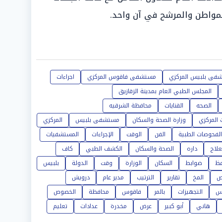
لمواطن والمرشح في آن واحد.
فى بلبيس المركزي
مستشفى فاقوس المركزي
اجراءات
المجلس الطبي العام بمدينة الزقازيق
الصحه
القنايات
محافظة الشرقيه
المركزي
وزارة الصحة والسكان
مستشفى بلبيس
المركزي
الفحوصات الطبية
الفن
الوقت
الإجراءات
المستشفيات
علاج
داره
الصحة والسكان
الكشف الطبي
كاف
فظ
ضوابط
السكان
الوزارة
وقت
الدولة
بلبيس
ص
المخ
تقارير
الترتيب
مدير عام
درويش
س
التجهيزات
بالمر
فاقوس
محافظة
الخصوص
هاني
أبو كبير
عرض
مخدرة
عدادات
تعليم