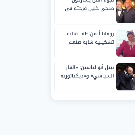
صبحي خليل فرحته في
حفل زفاف ابنته
روفانا أيمن طه.. فنانة
تشكيلية شابة صنعت
اسمها بالإبداع وحصدت
الجوائز منذ الصغر
نبيل أبوالياسين: «الفار
السياسي» و«ديكتاتورية
الميم» يدفنان «نزاهة
الفيفا».. وإقالة
«إنفانتينو» باتت حتمية