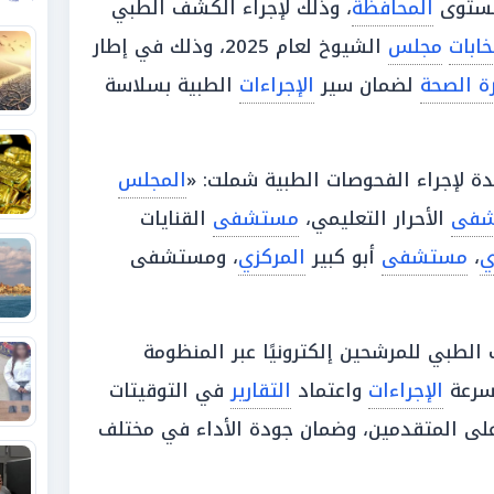
المحافظة
، وذلك لإجراء الكشف الطبي
خابات
مجلس
الشيوخ لعام 2025، وذلك في إطار
رة الصحة
لضمان سير
الإجراءات
الطبية بسلاسة
دة لإجراء الفحوصات الطبية شملت: «
المجلس
شفى
الأحرار التعليمي،
مستشفى
القنايات
ي
،
مستشفى
أبو كبير
المركزي
، ومستشفى
لطبي للمرشحين إلكترونيًا عبر المنظومة
سرعة
الإجراءات
واعتماد
التقارير
في التوقيتات
على المتقدمين، وضمان جودة الأداء في مختلف