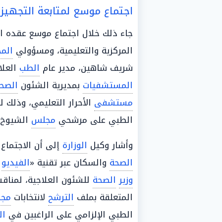
اجتماع موسع لمتابعة التجهيز
جاء ذلك خلال اجتماع موسع عقده ا
المركزية والتعليمية، ومسؤولي
الم
شريف شاهين، مدير عام
الطب
العلا
المستشفيات
بمديرية الشئون
الصح
مستشفى
الأحرار التعليمي، وذلك 
الطبي على مرشحي
مجلس
الشيوخ ب
وأشار وكيل
الوزارة
إلى أن الاجتماع
الصحة
والسكان عبر تقنية «
الفيديو
ك
وزير
الصحة
للشئون العلاجية، لمنا
المتعلقة بملف
الترشح
لانتخابات
مج
الطبي الإلزامي على الراغبين في
ال