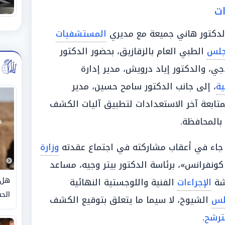
ات
لدكتور هاني جميعة مع مديري
المستشفيات
جلس
الطبي العام بالزقازيق، بحضور الدكتور
جي، والدكتور إياد درويش، مدير إدارة
ية
، إلى جانب الدكتور سامح حسين، مدير
لمتابعة آخر الاستعدادات لتطبيق آليات الكشف
المحافظة.
 جاء في أعقاب مشاركته في اجتماع عقدته
وزارة
ونفرانس»، برئاسة الدكتور بيتر وجيه، مساعد
هل 
قشة
الإجراءات
الفنية واللوجستية النهائية
الحق
لس
الشيوخ، لا سيما ما يتعلق بتوقيع الكشف
ترشح
.