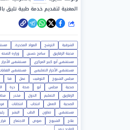
المعنية لتقديم خدمة طبية تليق با
شارك
الشرقية
الترشح
المواد المخدرةـ
مستش
مدينة الزقازيق
سامح حسين
وزاره الصحه
مستشفي أبو كبير المركزي
مستشفى الأحرار
مستشفي الأحرار التعليمى
مستشفى القنايات 
مجلس الشيوخ
التوقيت
عمل
قنا
صحية
مجلس
أبو
صحة
درة
ال
الزقازيق
التعليم
الدول
مخدر
محا
الصحية
العمل
انتخاب
انتخابات
فر
مستشفي
تعاون
الطب
البشر
رئي
علاج
الشيوخ
صوص
الاجتماع
قرار
القارئ نيوز