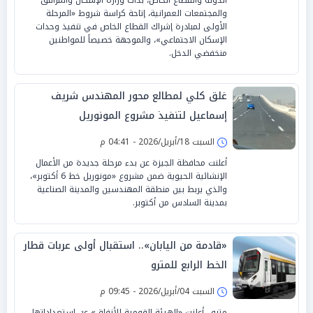
والمجتمعات العمرانية، إتاحة كراسة شروط «المرحلة
الأولى لمبادرة إشراك القطاع الخاص في تنفيذ وحدات
الإسكان الاجتماعي»، والموجهة خصيصاً للمواطنين
منخفضي الدخل.
غلق كلي لمطالع محور المهندس شريف
إسماعيل لتنفيذ مشروع المونوريل
السبت 18/أبريل/2026 - 04:41 م
أعلنت محافظة الجيزة عن بدء مرحلة جديدة من الأعمال
الإنشائية الحيوية ضمن مشروع «مونوريل خط 6 أكتوبر»،
والذي يربط بين منطقة المهندسين والمدينة الصناعية
بمدينة السادس من أكتوبر.
«قادمة من اليابان».. استقبال أولى عربات قطار
الخط الرابع للمترو
السبت 04/أبريل/2026 - 09:45 م
مترو.. أعلنت «الهيئة القومية للأنفاق» عن استعداداتها