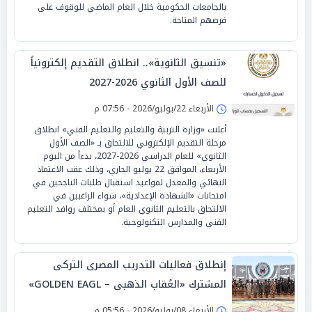
بالجامعات الحكومية خلال العام الماضي للوقوف على
فرصهم المتاحة.
«تنسيق الثانوية».. انطلاق التقديم إلكترونياً
للصف الأول الثانوي 2026-2027
الأربعاء 22/يوليو/2026 - 07:56 م
أعلنت «وزارة التربية والتعليم والتعليم الفني» انطلاق
مرحلة التقديم الإلكتروني للالتحاق بـ «الصف الأول
الثانوي» للعام الدراسي 2026-2027، بدءاً من اليوم
الأربعاء، الموافق 22 يوليو الجاري، وذلك عقب الاعتماد
النهائي والمعدل لمواعيد استقبال طلبات الناجحين في
امتحانات «الشهادة الإعدادية»، سواء الراغبين في
الالتحاق بالتعليم الثانوي العام أو بمختلف روافد التعليم
الفني والمدارس التكنولوجية.
إنطلاق فعاليات التدريب المصرى التركى
المشترك «العُقاب الذهبى – GOLDEN EAGL»
الأربعاء 08/يوليو/2026 - 05:56 م