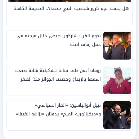
هل يجسد توم كروز شخصية النبي محمد؟.. الحقيقة الكاملة
نجوم الفن يشاركون صبحي خليل فرحته في
حفل زفاف ابنته
روفانا أيمن طه.. فنانة تشكيلية شابة صنعت
اسمها بالإبداع وحصدت الجوائز منذ الصغر
نبيل أبوالياسين: «الفار السياسي»
و«ديكتاتورية الميم» يدفنان «نزاهة الفيفا»..
وإقالة «إنفانتينو» باتت حتمية