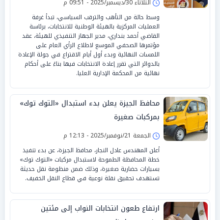
الثلاثاء 30/ديسمبر/2025 - 09:51 م
وسط حالة من التأهب والترقب السياسي، تبدأ غرفة
العمليات المركزية بالهيئة الوطنية للانتخابات، برئاسة
القاضي أحمد بنداري، مدير الجهاز التنفيذي للهيئة، عقد
مؤتمرها الصحفي الموسع لاطلاع الرأي العام على
اللمسات النهائية وبدء أول أيام الاقتراع في جولة الإعادة
بالدوائر التي تقرر إعادة الانتخابات فيها بناءً على أحكام
نهائية من المحكمة الإدارية العليا.
محافظ الجيزة يعلن بدء استبدال «التوك توك»
بمركبات صغيرة
الجمعة 21/نوفمبر/2025 - 12:13 م
أعلن المهندس عادل النجار، محافظ الجيزة، عن بدء تنفيذ
خطة المحافظة الطموحة لاستبدال مركبات «التوك توك»
بسيارات حضارية صغيرة، وذلك ضمن منظومة نقل حديثة
تستهدف تحقيق نقلة نوعية في قطاع النقل الخفيف.
ارتفاع طعون انتخابات النواب إلى مئتين