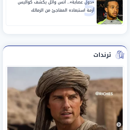
5
«دول عصابة».. أنس وائل يكشف كواليس
أزمة استبعاده المفاجئ من الزمالك
ترندات