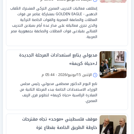
إنطلقت فعاليات التدريب المصرى التركى المشترك العُقاب
الذهبى - GOLDEN EAGLE بمشاركة عناصر من قوات
المظلات والصاعقة المصرية والقوات الخاصة التركية
والذى تجرى فعالياته على مدار عدة أيام بميادين التدريب
القتالى بقيادتى قوات المظلات والصاعقة بجمهورية مصر
العربية.
مدبولي يتابع استعدادات المرحلة الجديدة
لـ«حياة كريمة»
الإثنين 15/يونيو/2026 - 05:44 م
تابع اليوم الدكتور مصطفى مدبولي، رئيس مجلس
الوزراء، الاستعدادات الخاصة ببدء المرحلة الثانية من
المبادرة الرئاسية «حياة كريمة» لتطوير قرى الريف
المصري.
موقف فلسطيني «موحد» تجاه مقترحات
خارطة الطريق الخاصة بقطاع غزة