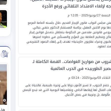
ه لإلغاء الامتداد التلقائي ورفع الأجرة
لجمعة 27/يونيو/2025 - 12:05 م
قش مجلس النواب، قانون الإيجار القديم، خلال جلسته العامة المزمع
ها يوم الاثنين المقبل، برئاسة المستشار الدكتور حنفي جبالي،
وعي قانونين مقدمين من الحكومة يتعلقان بتعديل قوانين إيجار
ماكن وتنظيم العلاقة بين المؤجر والمستأجر، في خطوة اعتبرها
مانيون وخبراء عقاريون «تاريخية» تهدف إلى إنهاء الجمود التشريعي
متد لعقود.
روب من صواريخ الغواصات.. القصة الكاملة لـ
صير الطوربيد» في الحرب العالمية
لثلاثاء 03/يونيو/2025 - 03:24 م
خضم الحروب، لا تسير الأمور دومًا على وتيرة طبيعية، فالحياة على
ات القتال لها إيقاعها الخاص، وتفاصيلها اليومية التي قد تبدو للبعض
 مألوفة، بل وغريبة في بعض الأحيان.
هل 