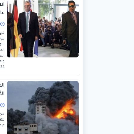
ان
عال
ا
في 
موا
الن
الم
022
الا
الأ
ا
مع 
للا
غزة