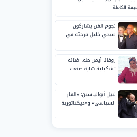
يقة الكاملة
نجوم الفن يشاركون
صبحي خليل فرحته في
حفل زفاف ابنته
روفانا أيمن طه.. فنانة
تشكيلية شابة صنعت
اسمها بالإبداع وحصدت
الجوائز منذ الصغر
نبيل أبوالياسين: «الفار
السياسي» و«ديكتاتورية
الميم» يدفنان «نزاهة
الفيفا».. وإقالة
«إنفانتينو» باتت حتمية