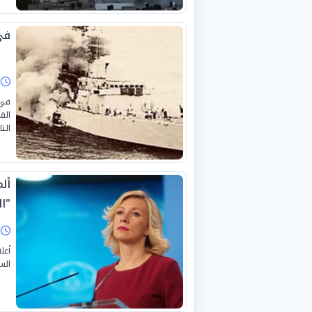
في الذ
ا
الق
التا
أل
"ال
ا
أعل
الس