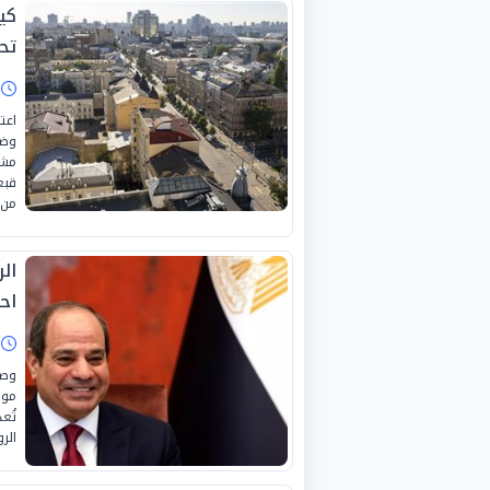
كي
تح
ا
اعت
وضع
مشه
قبع
من 
ال
احتف
ا
وصل
موس
تُع
الر