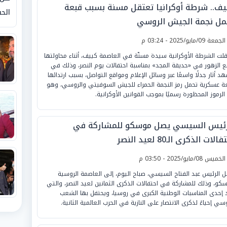
يف.. شرطة أوكرانيا تعتقل مسنة بسبب قبعة
الحق
مل نجمة الجيش الروسي
لجمعة 09/مايو/2025 - 03:24 م
قلت الشرطة الأوكرانية سيدة مسنّة في العاصمة كييف، أثناء محاولتها
 الزهور في «حديقة المجد» بمناسبة احتفالات يوم النصر، وذلك في
د أثار جدلًا واسعًا عبر وسائل الإعلام ومواقع التواصل، بسبب ارتدائها
ة عسكرية تحمل رمز النجمة الحمراء للجيش السوفيتي والروسي، وهو
الرموز المحظورة رسميًا بموجب القوانين الأوكرانية.
رئيس السيسي يصل موسكو للمشاركة في
الات الذكرى الـ80 لعيد النصر
لخميس 08/مايو/2025 - 03:50 م
 الرئيس عبد الفتاح السيسي، صباح اليوم، إلى العاصمة الروسية
كو، وذلك للمشاركة في احتفالات الذكرى الثمانين لعيد النصر، والتي
د إحدى المناسبات الوطنية الكبرى في روسيا، ويحتفل بها الشعب
وسي إحياءً لذكرى الانتصار على النازية في الحرب العالمية الثانية.