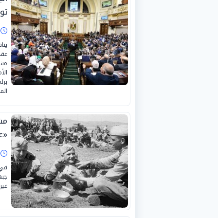
توج
ا
ينا
عقد
مشر
الأ
برل
الم
مش
«ع
ا
في 
جبه
غير