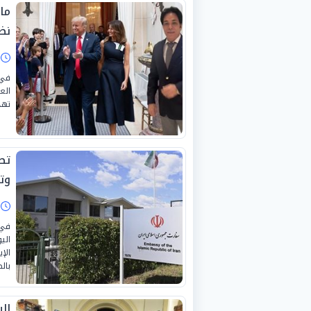
ما 
نظ
ا
في 
الع
تهد
تص
وت
ا
في 
الي
الإ
بال
الب