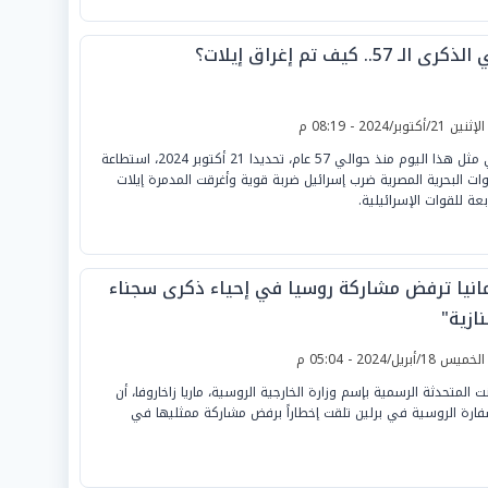
كرى الـ 57.. كيف تم إغراق إيلات؟
لإثنين 21/أكتوبر/2024 - 08:19 م
في مثل هذا اليوم منذ حوالي 57 عام، تحديدا 21 أكتوبر 2024، استطاعة
وات البحرية المصرية ضرب إسرائيل ضربة قوية وأغرقت المدمرة إيلات
بعة للقوات الإسرائيلية.
مانيا ترفض مشاركة روسيا في إحياء ذكرى سجناء
نازية"
لخميس 18/أبريل/2024 - 05:04 م
نت المتحدثة الرسمية بإسم وزارة الخارجية الروسية، ماريا زاخاروفا، أن
فارة الروسية في برلين تلقت إخطاراً برفض مشاركة ممثليها في