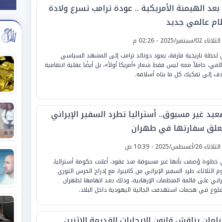
بعد الهيمنة الأمريكية .. عودة ترامب تسرع ولادة
ام عالمي جديد
لثلاثاء 02/سبتمبر/2025 - 02:26 م
لحظة تاريخية فارقة، يعود دونالد ترامب إلى المشهد السياسي
المي، حاملاً معه ليس فقط شعار «أمريكا أولاً»، بل أيضًا عقلية انتقامية
ف إلى تفكيك كل ما بناه أسلافه.
عيد غير مسبوق.. أستراليا تطرد السفير الإيراني
علق سفارتها في طهران
لثلاثاء 26/أغسطس/2025 - 10:39 ص
خطوة وُصفت بأنها غير مسبوقة منذ عقود، أعلنت حكومة أستراليا،
وم الثلاثاء، طرد السفير الإيراني من كانبيرا، مع إدراج الحرس الثوري
يراني على قائمة المنظمات الإرهابية، وذلك بعد اتهامها لطهران
ضلوع في هجمات استهدفت الجالية اليهودية داخل البلاد.
رلمان يناقش قانون الإيجارات القديمة الاثنين..