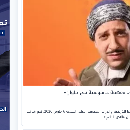
مسلسل «النص التاني».. تتجه أنظار عشاق الكوميديا التاريخية والدراما الملحمية الليلة، الجمعة 6 مارس 2026، نحو شاشة