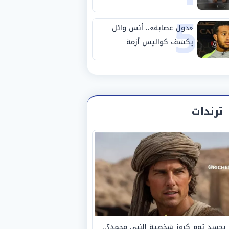
5
مصانع الفيوم
«دول عصابة».. أنس وائل
يكشف كواليس أزمة
استبعاده المفاجئ من
الزمالك
ترندات
يجسد توم كروز شخصية النبي محمد؟..