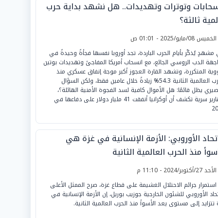
سحابات وتوترات وتهديدات.. هل نشهد بداية حرب
مية ثالثة؟
لخميس 08/مايو/2025 - 01:01 ص
مشهدٍ يُذكّر بأيام الحرب الباردة، تجد أوروبا نفسها فجأةً وحيدةً في
جهة الدب الروسي الجائع، مع انسحاب أمريكا المفاجئ وتهديدات بوتين
ووية المتكررة، وتشهد القارة العجوز أكبر موجة إنفاق عسكري منذ
الحرب العالمية الثانية 54.3% زيادةً خلال عامين فقط، ولكن السؤال
صيري يظل قائمًا: هل الأموال كافية لسد الفجوة الأمنية الهائلة؟،
وتقارير سرية تكشف أن أوكرانيا أنفقت 41 مليار دولار على دفاعها في
2
تحاد الأوروبي: الأزمة الإنسانية في غزة هي
سوأ منذ الحرب العالمية الثانية
لأحد 27/أكتوبر/2024 - 11:10 م
استمرار جرائم الاحتلال الغشيمة على قطاع غزة، صرح الممثل الأعلى
تحاد الأوروبي للشئون الخارجية جوزيب بوريل، إن الأزمة الإنسانية في
 تتزايد إلى مستوى يعد الأسوأ منذ الحرب العالمية الثانية.