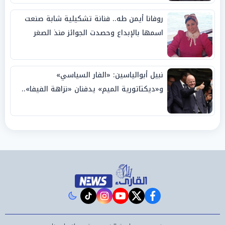
روفانا أيمن طه.. فنانة تشكيلية شابة صنعت
اسمها بالإبداع وحصدت الجوائز منذ الصغر
نبيل أبوالياسين: «الفار السياسي»
و«ديكتاتورية الميم» يدفنان «نزاهة الفيفا»..
وإقالة «إنفانتينو» باتت حتمية
instagram
tiktok
youtube
twitter
facebook