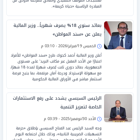
مستجدات الموقف التنفيذي والمالي للمرحلة الأولى من
المبادرة الرئاسية «حياة كريمة».
بعائد سنوي 18% يصرف شهرياً.. وزير المالية
يعلن عن «سند المواطن»
الخميس 19/فبراير/2026 - 03:10 م
أعلن وزير المالية أحمد كجوك طرح «سند المواطن» للأفراد
اعتبارًا من الأحد المقبل عبر مكاتب البريد' على مستوى
الجمهورية، بعائد دوري ثابت يُصرف شهريًا لمدة 18 شهرًا،
مع سهولة الإسترداد ودرجة أمان مرتفعة، بما يتيح فرصة
استثمار مباشر في الأوراق المالية الحكومية
الرئيس السيسي يشدد على رفع الاستثمارات
الخاصة لتعزيز التنمية
الأحد 30/نوفمبر/2025 - 03:39 م
وجه السيد الرئيس عبد الفتاح السيسي بإطلاق «حزمة
التسهيلات الضريبية الثانية»، وذلك خلال اجتماعه اليوم
الأحد مع الدكتور مصطفى مدبولي، رئيس مجلس الوزراء،