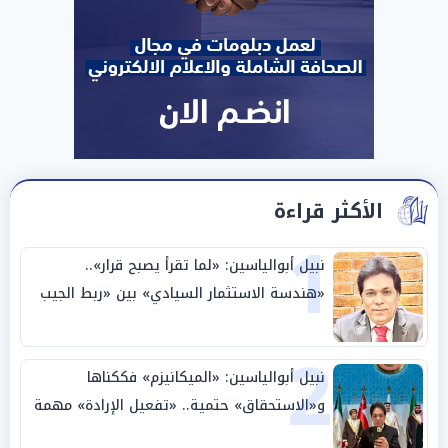
الأكثر قراءة
1
نبيل أبوالياسين: «لما تقرأ يصبح قرار»..
«هندسة الاستثمار السيادي» بين «ربط الجيب
بالوطن» و«سيادة الكلمة»
2
نبيل أبوالياسين: «الميكانيزم» فككناها
و«الاستحقاق» حتمية.. «تفعيل الإرادة» مهمة
الجامعة العربية