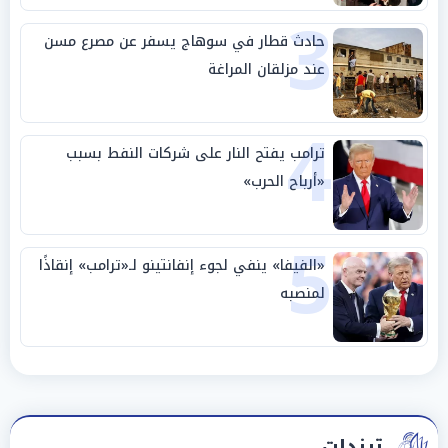
3
حادث قطار في سوهاج يسفر عن مصرع مسن
عند مزلقان المراغة
4
ترامب يفتح النار على شركات النفط بسبب
«أرباح الحرب»
5
«الفيفا» ينفي لجوء إنفانتينو لـ«ترامب» إنقاذًا
لمنصبه
ترندات