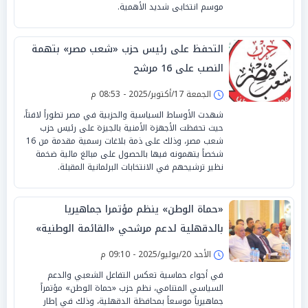
موسم انتخابى شديد الأهمية.
التحفظ على رئيس حزب «شعب مصر» بتهمة
النصب على 16 مرشح
الجمعة 17/أكتوبر/2025 - 08:53 م
شهدت الأوساط السياسية والحزبية في مصر تطوراً لافتاً،
حيث تحفظت الأجهزة الأمنية بالجيزة على رئيس حزب
شعب مصر، وذلك على ذمة بلاغات رسمية مقدمة من 16
شخصاً يتهمونه فيها بالحصول على مبالغ مالية ضخمة
نظير ترشيحهم في الانتخابات البرلمانية المقبلة.
«حماة الوطن» ينظم مؤتمرا جماهيريا
بالدقهلية لدعم مرشحي «القائمة الوطنية»
بانتخابات الشيوخ
الأحد 20/يوليو/2025 - 09:10 م
في أجواء حماسية تعكس التفاعل الشعبي والدعم
السياسي المتنامي، نظم حزب «حماة الوطن» مؤتمراً
جماهيرياً موسعاً بمحافظة الدقهلية، وذلك في إطار