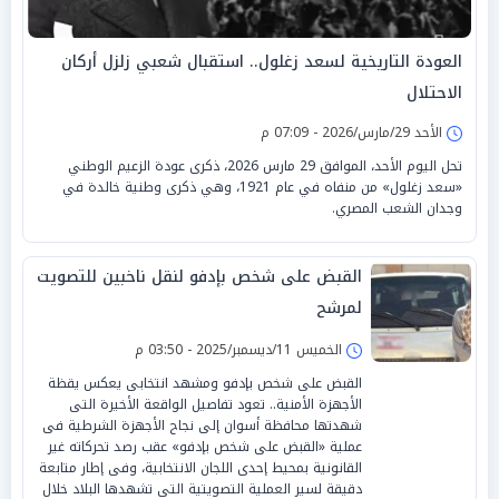
العودة التاريخية لسعد زغلول.. استقبال شعبي زلزل أركان
الاحتلال
الأحد 29/مارس/2026 - 07:09 م
تحل اليوم الأحد، الموافق 29 مارس 2026، ذكرى عودة الزعيم الوطني
«سعد زغلول» من منفاه في عام 1921، وهي ذكرى وطنية خالدة في
وجدان الشعب المصري.
القبض على شخص بإدفو لنقل ناخبين للتصويت
لمرشح
الخميس 11/ديسمبر/2025 - 03:50 م
القبض على شخص بإدفو ومشهد انتخابى يعكس يقظة
الأجهزة الأمنية.. تعود تفاصيل الواقعة الأخيرة التى
شهدتها محافظة أسوان إلى نجاح الأجهزة الشرطية فى
عملية «القبض على شخص بإدفو» عقب رصد تحركاته غير
القانونية بمحيط إحدى اللجان الانتخابية، وفى إطار متابعة
دقيقة لسير العملية التصويتية التى تشهدها البلاد خلال