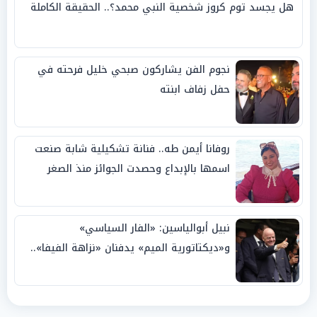
هل يجسد توم كروز شخصية النبي محمد؟.. الحقيقة الكاملة
نجوم الفن يشاركون صبحي خليل فرحته في
حفل زفاف ابنته
روفانا أيمن طه.. فنانة تشكيلية شابة صنعت
اسمها بالإبداع وحصدت الجوائز منذ الصغر
نبيل أبوالياسين: «الفار السياسي»
و«ديكتاتورية الميم» يدفنان «نزاهة الفيفا»..
وإقالة «إنفانتينو» باتت حتمية