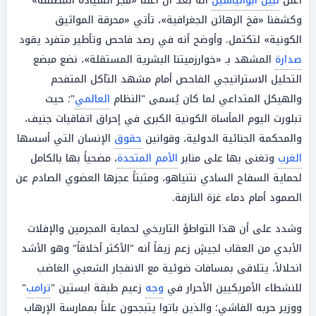
أعلن
نبيل أبوالياسين
أنه بعد أن أعلنا «فجر السيادة المطلقة»
وكشفنا «فخ الرهائن الجغرافية»، تأتي «محرقة المواثيق
الكونية» لتكتمل. وأوضح أنه في رصد فاحص وتأطير متفرد يقود
صدارة
المشهد بـ «خوارزميتنا البشرية المستقلة»، نضع مبضع
التحليل الاستراتيجي الفاحص أمام مشهد التآكل المتفحم
والهيكل المتداعي لما كان يُسمى "النظام
العالمي
"؛ حيث
تبلورت اليوم المأساة الكونية الكبرى في إحراق اتفاقيات جنيف،
والمحكمة الجنائية الدولية، وقوانين
حقوق
الإنسان التي أسسها
الغرب
وتغنى بها على منابر
الأمم المتحدة
، مضحياً بها بالكامل
لحماية السفاح السادي نتنياهو، ومثبتاً عجزها العضوي الصادم عن
الصمود أمام دماء غزة النازفة.
وشدد على أن هذا التواطؤ التاريخي لحماية المجرمين والإفلات
الأبدي من العقاب لجيشٍ زعم زيفاً أنه "الأكثر أخلاقاً" وهو الأشد
انحلالاً، يتلاقى بمسافات ضوئية مع الانفجار الشعبي الغاضب
للنشطاء الأمريكيين الأحرار في
وجه
زعيم طبقة ابستين "
ترامب
"
ووزير حربه الفاشي؛ والذين باتوا يتبجحون علناً بممارسة الإرهاب