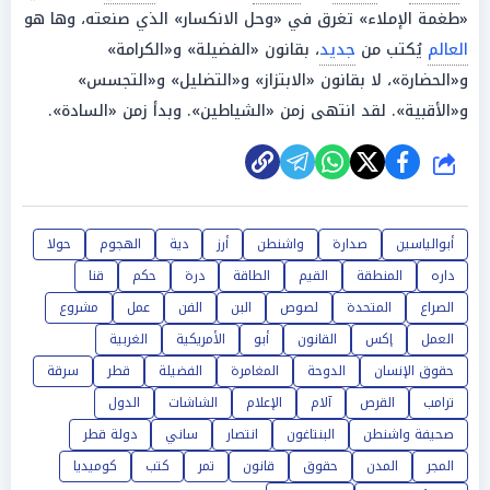
«طغمة الإملاء» تغرق في «وحل الانكسار» الذي صنعته، وها هو
العالم
يُكتب من
جديد
، بقانون «الفضيلة» و«الكرامة»
و«الحضارة»، لا بقانون «الابتزاز» و«التضليل» و«التجسس»
و«الأقبية». لقد انتهى زمن «الشياطين». وبدأ زمن «السادة».
شارك
أبوالياسين
صدارة
واشنطن
أرز
دية
الهجوم
حولا
داره
المنطقة
القيم
الطاقة
درة
حكم
قنا
الصراع
المتحدة
لصوص
البن
الفن
عمل
مشروع
العمل
إكس
القانون
أبو
الأمريكية
الغربية
حقوق الإنسان
الدوحة
المغامرة
الفضيلة
قطر
سرقة
ترامب
القرص
آلام
الإعلام
الشاشات
الدول
صحيفة واشنطن
البنتاغون
انتصار
ساني
دولة قطر
المجر
المدن
حقوق
قانون
تمر
كتب
كوميديا