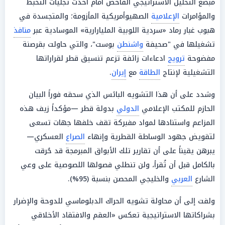
مبضع التحليل الاستراتيجي الفاحص أمام أحدث تجليات التخبط
والمؤامرات
الإعلامية
الصهيوأمريكية المأزومة؛ والمتجسدة في
هبوب غبار رماد «سردية اللوبية المليارارية» الموسادية عبر
منافذ
تشغيلها في "صحيفة
واشنطن
بوست"، والتي حاولت بقرصنة
مفضوحة
ترويج
ادعاءات زائفة تزعم تنسيق قطر لقراراتها
التشغيلية لإنتاج
الطاقة
مع
إيران
.
وشدد على أن هذا التشويه البائس الذي سحقه فوراً البيان
الحازم للمكتب الإعلامي
الدولي
بدولة قطر —مؤكداً زيف هذه
المزاعم واستنادها لمواد مفبركة تقف خلفها جهات تسعى
لتقويض جهود الوساطة القطرية وإنهاء
الصراع
العسكري—
يبرهن يقيناً على أن تقارير تلك الأبواق المبرمجة قد حُرقت
بالكامل قبل أن تُقرأ، ولن تنطلي فصولها اللصوصية على وعي
الشارع
العربي
والخليجي المحصن بنسبة (95%).
ولفت إلى أن محاولة تشويه الحراك الدبلوماسي للدوحة والإضرار
بشراكاتها الاستراتيجية تعكس «العقم والافتقاد الأخلاقي