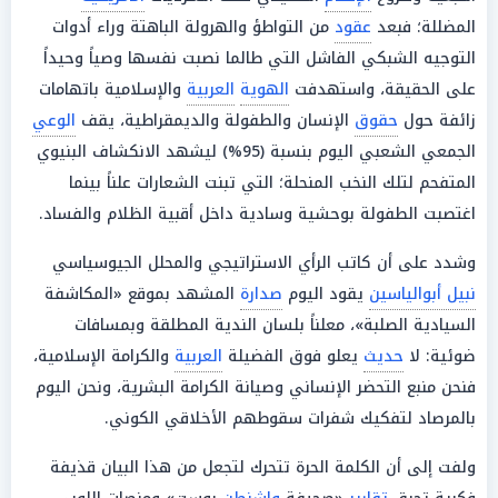
المضللة؛ فبعد
عقود
من التواطؤ والهرولة الباهتة وراء أدوات
التوجيه الشبكي الفاشل التي طالما نصبت نفسها وصياً وحيداً
على الحقيقة، واستهدفت
الهوية
العربية
والإسلامية باتهامات
زائفة حول
حقوق
الإنسان والطفولة والديمقراطية، يقف
الوعي
الجمعي الشعبي اليوم بنسبة (95%) ليشهد الانكشاف البنيوي
المتفحم لتلك النخب المنحلة؛ التي تبنت الشعارات علناً بينما
اغتصبت الطفولة بوحشية وسادية داخل أقبية الظلام والفساد.
وشدد على أن كاتب الرأي الاستراتيجي والمحلل الجيوسياسي
نبيل أبوالياسين
يقود اليوم
صدارة
المشهد بموقع «المكاشفة
السيادية الصلبة»، معلناً بلسان الندية المطلقة وبمسافات
ضوئية: لا
حديث
يعلو فوق الفضيلة
العربية
والكرامة الإسلامية،
فنحن منبع التحضر الإنساني وصيانة الكرامة البشرية، ونحن اليوم
بالمرصاد لتفكيك شفرات سقوطهم الأخلاقي الكوني.
ولفت إلى أن الكلمة الحرة تتحرك لتجعل من هذا البيان قذيفة