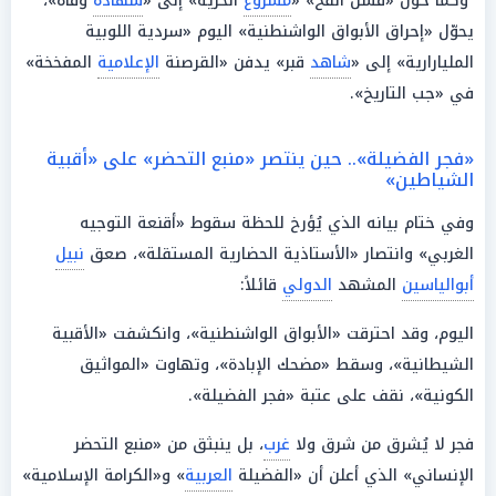
وكما حوّل «فشل الفخ» «
مشروع
الحرية» إلى «
شهادة
وفاة»،
يحوّل «إحراق الأبواق الواشنطنية» اليوم «سردية اللوبية
المليارارية» إلى «
شاهد
قبر» يدفن «القرصنة
الإعلامية
المفخخة»
في «جب التاريخ».
«فجر الفضيلة».. حين ينتصر «منبع التحضر» على «أقبية
الشياطين»
وفي ختام بيانه الذي يُؤرخ للحظة سقوط «أقنعة التوجيه
الغربي» وانتصار «الأستاذية الحضارية المستقلة»، صعق
نبيل
أبوالياسين
المشهد
الدولي
قائلاً:
اليوم، وقد احترقت «الأبواق الواشنطنية»، وانكشفت «الأقبية
الشيطانية»، وسقط «مضحك الإبادة»، وتهاوت «المواثيق
الكونية»، نقف على عتبة «فجر الفضيلة».
فجر لا يُشرق من شرق ولا
غرب
، بل ينبثق من «منبع التحضر
الإنساني» الذي أعلن أن «الفضيلة
العربية
» و«الكرامة الإسلامية»