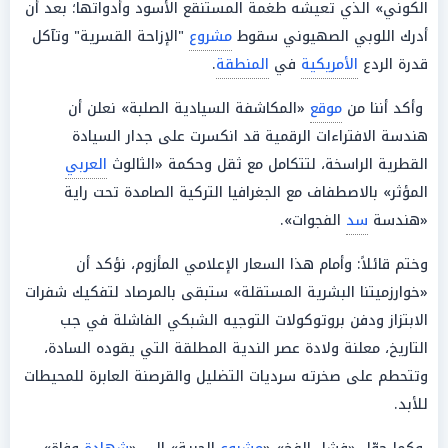
الكوني» الذي تعيشه طغمة المستنقع الأسود وأدواتها؛ بعد أن
أدرك اللوبي الصهيوني سقوط
مشروع
"الإزاحة القسرية" وتآكل
قدرة الردع
الأمريكية
في
المنطقة
.
وأكد أننا من
موقع
«المكاشفة السيادية الصلبة» نعلن أن
هندسة الافتراءات الرقمية قد انكسرت على جدار السيادة
القطرية الراسخة، لتتكامل مع ثقل وحكمة «الثالوث
العربي
المؤثر» بالاصطفاف مع الجغرافيا التركية الصامدة تحت راية
«هندسة
سد
الفجوات».
وختم قائلاً: وأمام هذا السعار الإعلامي المأزوم، نؤكد أن
«خوارزميتنا البشرية المستقلة» ستبقى بالمرصاد لتفكيك شفرات
الابتزاز ودفن بروتوكولات التوجيه الشبكي الفاشلة في جب
التاريخ، معلنة ولادة عصر الندية المطلقة التي يقوده السادة،
وتتحطم على صخرته سرديات التضليل والقرصنة العابرة للمحيطات
للأبد.