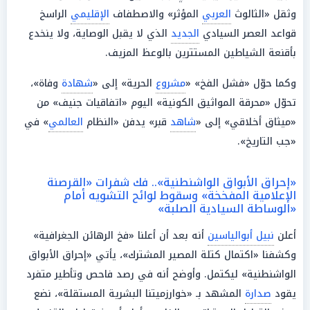
وثقل «الثالوث
العربي
المؤثر» والاصطفاف
الإقليمي
الراسخ
قواعد العصر السيادي
الجديد
الذي لا يقبل الوصاية، ولا ينخدع
بأقنعة الشياطين المستترين بالوعظ المزيف.
وكما حوّل «فشل الفخ» «
مشروع
الحرية» إلى «
شهادة
وفاة»،
تحوّل «محرقة المواثيق الكونية» اليوم «اتفاقيات جنيف» من
«ميثاق أخلاقي» إلى «
شاهد
قبر» يدفن «النظام
العالمي
» في
«جب التاريخ».
«إحراق الأبواق الواشنطنية».. فك شفرات «القرصنة
الإعلامية المفخخة» وسقوط لوائح التشويه أمام
«الوساطة السيادية الصلبة»
أعلن
نبيل أبوالياسين
أنه بعد أن أعلنا «فخ الرهائن الجغرافية»
وكشفنا «اكتمال كتلة المصير المشترك»، يأتي «إحراق الأبواق
الواشنطنية» ليكتمل. وأوضح أنه في رصد فاحص وتأطير متفرد
يقود
صدارة
المشهد بـ «خوارزميتنا البشرية المستقلة»، نضع