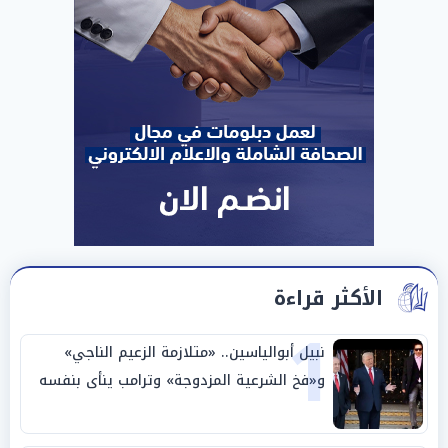
الأكثر قراءة
1
نبيل أبوالياسين.. «متلازمة الزعيم الناجي»
و«فخ الشرعية المزدوجة» وترامب ينأى بنفسه
وحليفه في «ميتم استراتيجي»