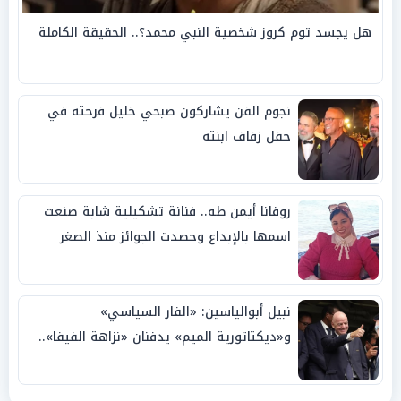
هل يجسد توم كروز شخصية النبي محمد؟.. الحقيقة الكاملة
نجوم الفن يشاركون صبحي خليل فرحته في
حفل زفاف ابنته
روفانا أيمن طه.. فنانة تشكيلية شابة صنعت
اسمها بالإبداع وحصدت الجوائز منذ الصغر
نبيل أبوالياسين: «الفار السياسي»
و«ديكتاتورية الميم» يدفنان «نزاهة الفيفا»..
وإقالة «إنفانتينو» باتت حتمية