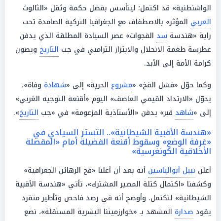
الواشنطنية» قد اكتمل؛ ليتأسس بفضل حكمة وثقل «الثالوث
العربي
المؤثر» بالاصطفاف مع الجغرافيا التركية الصامدة تحت
راية «هندسة
سد
الفجوات» عصر السيادة المطلقة الذي يدفن
غطرسة طغمة الانحلال والابتزاز الترامبي في جب
التاريخ
ويصون
كرامة الأمة إلى الأبد.
وكما حوّل «فشل الفخ» «
مشروع
الحرية» إلى «
شهادة
وفاة»،
يحوّل «الارتداد القيمي العاصف» اليوم «أقنعة التوجيه الغربي»
إلى «
شاهد
قبر» يدفن «الأستاذية المزعومة» في «جب
التاريخ
».
«هندسة الأقبية الشيطانية».. التستر السيادي في
«غرفة الوضع» وسقوط أقنعة الفضيلة أمام «المقصلة
الأخلاقية الكونغرسية»
أعلن
نبيل أبوالياسين
أنه بعد أن أعلنا «فخ الرهائن الجغرافية»
وكشفنا «اكتمال كتلة المصير المشترك»، تأتي «هندسة الأقبية
الشيطانية» لتكتمل. وأوضح أنه في رصد فاحص وتأطير متفرد
يقود
صدارة
المشهد بـ «خوارزميتنا البشرية المستقلة»، نضع