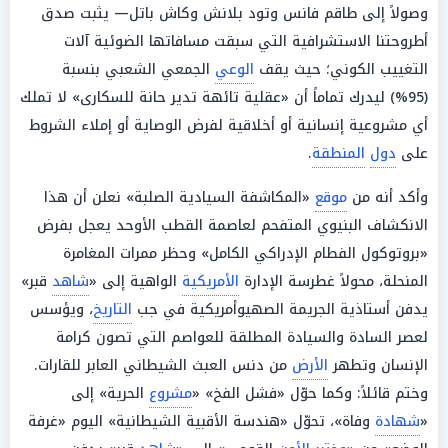
وصولاً إلى طاقم فانس وتود بلانش وكاش باتل— يثبت صدق
أطروحتنا الاستشرافية التي سبقت مسافاتها الضوئية آلات
التغييب الكوني؛ حيث يقف
الوعي
الجمعي الشعبي بنسبة
(95%) ليدرك تماماً أن «عقلية تائهة تدير حانة للسكارى» لا تملك
أي مشروعية إنسانية أو أخلاقية لفرض الوصاية أو إملاء الشروط
على
دول
المنطقة
.
وأكد أنه من
موقع
«المكاشفة السيادية الصلبة» نعلن أن هذا
الانكشاف البنيوي المتفحم لعاصمة القطب الأوحد يعجل بفرض
«بروتوكول الفطام الإدراكي الكامل» وحظر ممرات المغامرة
المنحلة، محولاً غطرسة الإدارة
الأمريكية
الواهية إلى «
شاهد
قبر»
يدفن أستاذية الجريمة الصهيوأمريكية في جب
التاريخ
، ويؤسس
لعصر السادة والسيادة المطلقة للعواصم التي تصون كرامة
الإنسان وتطهر
الأرض
من دنس العبث الشيطاني العابر للقارات.
وختم قائلاً: وكما حوّل «فشل الفخ» «
مشروع
الحرية» إلى
«
شهادة
وفاة»، تحوّل «هندسة الأقبية الشيطانية» اليوم «غرفة