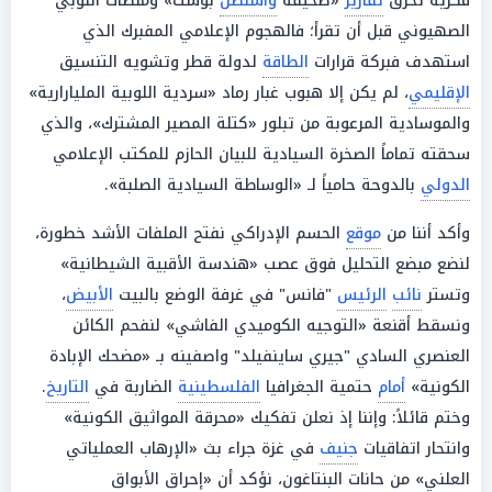
فكرية تحرق
تقارير
«صحيفة
واشنطن
بوست» ومنصات اللوبي
الصهيوني قبل أن تقرأ؛ فالهجوم الإعلامي المفبرك الذي
استهدف فبركة قرارات
الطاقة
لدولة قطر وتشويه التنسيق
الإقليمي
، لم يكن إلا هبوب غبار رماد «سردية اللوبية المليارارية»
والموسادية المرعوبة من تبلور «كتلة المصير المشترك»، والذي
سحقته تماماً الصخرة السيادية للبيان الحازم للمكتب الإعلامي
الدولي
بالدوحة حامياً لـ «الوساطة السيادية الصلبة».
وأكد أننا من
موقع
الحسم الإدراكي نفتح الملفات الأشد خطورة،
لنضع مبضع التحليل فوق عصب «هندسة الأقبية الشيطانية»
وتستر
نائب
الرئيس
"فانس" في غرفة الوضع بالبيت
الأبيض
،
ونسقط أقنعة «التوجيه الكوميدي الفاشي» لنفحم الكائن
العنصري السادي "جيري ساينفيلد" واصفينه بـ «مضحك الإبادة
الكونية»
أمام
حتمية الجغرافيا
الفلسطينية
الضاربة في
التاريخ
.
وختم قائلاً: وإننا إذ نعلن تفكيك «محرقة المواثيق الكونية»
وانتحار اتفاقيات
جنيف
في غزة جراء بث «الإرهاب العملياتي
العلني» من حانات البنتاغون، نؤكد أن «إحراق الأبواق