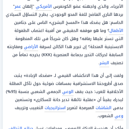
الأبرياء، والذي واجهته عضو الكونغرس
الأمريكي
"إلهان
عمر
"
بردها الناري الفاضح للغة المحو الوجودي، يطرح التساؤل السيادي
الحاسم: هل يضحك هذا «المسخ البشري» الناس على جثامين
الأطفال
؟ وما هو موقفه الحقيقي من أقبية اغتصاب الطفولة
التي تستر عليها رفاقه؟ وهل كان شريكاً في تلك المنظومة
الابستينية المنحلة؟ إن تبرير هذا الكائن لسرقة
الأراضي
ومقارنته
السابقة لحركات التحرر بجماعة العنصرية (KKK) يخرجه تماماً من
تصنيف
البشر
.
ولفت إلى أن هذا الانكشاف القيمي لـ «مضحك الإبادة» يثبت
صدق أطروحتنا الاستشرافية بمسافات ضوئية حول تآكل المظلة
الأخلاقية للغرب؛ حيث يقف
الوعي
الجمعي الشعبي بنسبة (95%)
ليدرك يقيناً أن «عقلية تائهة تدير حانة للسكارى» وتستعين
بدمى
الشاشات
المبرمجة لتمرير
استراتيجيات
التغييب وتزييف
وعي
الشعوب.
وأكد أن هندسة الإنكار اللصوصي ومحاولات غسل
جرائم
التحالف