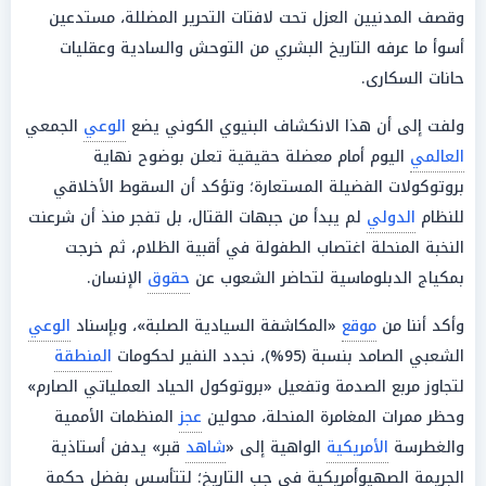
وقصف المدنيين العزل تحت لافتات التحرير المضللة، مستدعين
أسوأ ما عرفه التاريخ البشري من التوحش والسادية وعقليات
حانات السكارى.
ولفت إلى أن هذا الانكشاف البنيوي الكوني يضع
الوعي
الجمعي
العالمي
اليوم أمام معضلة حقيقية تعلن بوضوح نهاية
بروتوكولات الفضيلة المستعارة؛ وتؤكد أن السقوط الأخلاقي
للنظام
الدولي
لم يبدأ من جبهات القتال، بل تفجر منذ أن شرعنت
النخبة المنحلة اغتصاب الطفولة في أقبية الظلام، ثم خرجت
بمكياج الدبلوماسية لتحاضر الشعوب عن
حقوق
الإنسان.
وأكد أننا من
موقع
«المكاشفة السيادية الصلبة»، وبإسناد
الوعي
الشعبي الصامد بنسبة (95%)، نجدد النفير لحكومات
المنطقة
لتجاوز مربع الصدمة وتفعيل «بروتوكول الحياد العملياتي الصارم»
وحظر ممرات المغامرة المنحلة، محولين
عجز
المنظمات الأممية
والغطرسة
الأمريكية
الواهية إلى «
شاهد
قبر» يدفن أستاذية
الجريمة الصهيوأمريكية في جب التاريخ؛ لتتأسس بفضل حكمة