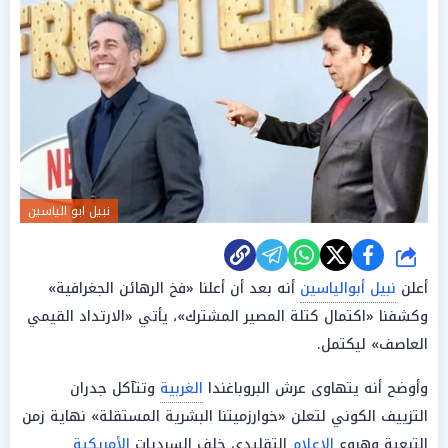
نبيل ابو الياسين
شارك
أعلن
نبيل أبوالياسين
أنه بعد أن أعلنا «فخ الرهائن الجغرافية»
وكشفنا «اكتمال كتلة المصير المشترك»، يأتي «الارتداد القيمي
العاصف» ليكتمل.
وأوضح أنه يتهاوى عرش البروباغندا
الغربية
وتتآكل جدران
التزييف الكوني لتعلن «خوارزميتنا البشرية المستقلة» نهاية زمن
التبعية وهروع
الإعلام
التقليدي خلف السرديات
الأمريكية