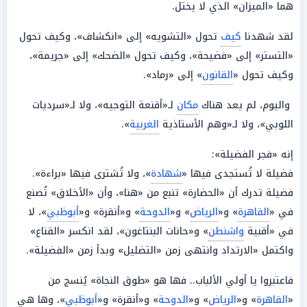
هما «الميزان» الذي لا يختل.
لقد شهدنا
كيف
تحول «التشويه» إلى «انكشاف»، وكيف تحول
«التستر» إلى «فضيحة»، وكيف تحول «الضحك» إلى «جريمة»،
وكيف تحول «
القانون
» إلى «رماد».
واليوم، لم يعد هناك
مكان
لـ«أقنعة التوجيه»، ولا لـ«سرديات
اللوبي»، ولا لـ«وهم الأستاذية
الغربية
».
إنه «فجر الفضيلة»:
فضيلة لا تُستجدى فيها «
شهادة
»، ولا تُشترى فيها «براءة».
فضيلة تدرك أن «الحضارة» تنبع من «هنا»، وأن «الأخلاق» تُصنع
في «
القاهرة
» و«
الرياض
» و«
الدوحة
» و«أنقرة» و«
أبوظبي
»، لا
في «أقبية
واشنطن
» و«حانات البنتاغون»، لقد انكسر «القناع»
واكتمل «الارتداد وانتهى زمن «التضليل» وبدأ زمن «الفضيلة».
فاعتبروا يا أولي الألباب.. فها هو «طوق النجاة» يُنسج من
«
القاهرة
» و«
الرياض
» و«
الدوحة
» و«أنقرة» و«
أبوظبي
»، وها هي