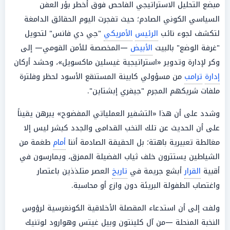
مبضع التحليل الاستراتيجي الفاحص فوق أخطر بؤر العفن
السياسي الكوني الصادم؛ حيث تفجرت اليوم الحقائق الدامغة
لتكشف لجوء نائب
الرئيس
الأمريكي
"جي دي فانس" لتحويل
"غرفة الوضع" بالبيت
الأبيض
—المخصصة للأمن القومي— إلى
وكر لإدارة وتدوير «استراتيجية غيسلين ماكسويل»، وحشد أركان
إدارة
ترامب
من مسؤولي كابينة المستنقع الأسود لحظر وفلترة
ملفات شريكهم المجرم "جيفري إبشتاين".
وشدد على أن هذا «التشفير العملياتي المفضوح» يبرهن يقيناً
على أن الحديث عن تلك النخب القدامى والجدد كبشر ليس إلا
مغالطة تعبيرية باهتة؛ بل الحقيقة الصادمة أننا
أمام
طغمة من
الشياطين يستترون خلف ثياب الفضيلة الممزق، ويمارسون في
أقبية
القرار
أبشع جريمة في
تاريخ
العصر متلذذين باعتصار
واغتصاب الطفولة البريئة دون وازع أو محاسبة.
ولفت إلى أن استدعاء المقصلة الأخلاقية الكونغرسية لرؤوس
النخبة المنحلة —من آل كلينتون وبيل غيتس وهوارود لوتنيك