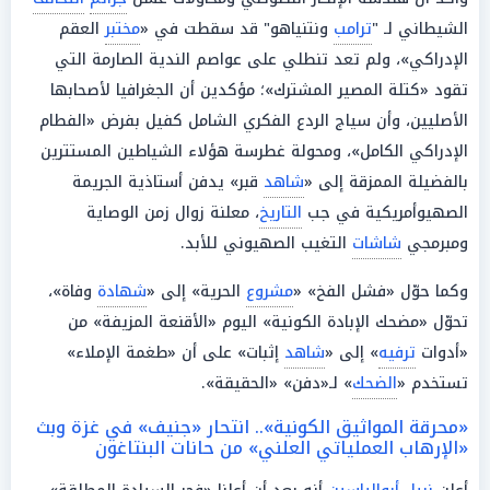
الشيطاني لـ "
ترامب
ونتنياهو" قد سقطت في «
مختبر
العقم
الإدراكي»، ولم تعد تنطلي على عواصم الندية الصارمة التي
تقود «كتلة المصير المشترك»؛ مؤكدين أن الجغرافيا لأصحابها
الأصليين، وأن سياج الردع الفكري الشامل كفيل بفرض «الفطام
الإدراكي الكامل»، ومحولة غطرسة هؤلاء الشياطين المستترين
بالفضيلة الممزقة إلى «
شاهد
قبر» يدفن أستاذية الجريمة
الصهيوأمريكية في جب
التاريخ
، معلنة زوال زمن الوصاية
ومبرمجي
شاشات
التغيب الصهيوني للأبد.
وكما حوّل «فشل الفخ» «
مشروع
الحرية» إلى «
شهادة
وفاة»،
تحوّل «مضحك الإبادة الكونية» اليوم «الأقنعة المزيفة» من
«أدوات
ترفيه
» إلى «
شاهد
إثبات» على أن «طغمة الإملاء»
تستخدم «
الضحك
» لـ«دفن» «الحقيقة».
«محرقة المواثيق الكونية».. انتحار «جنيف» في غزة وبث
«الإرهاب العملياتي العلني» من حانات البنتاغون