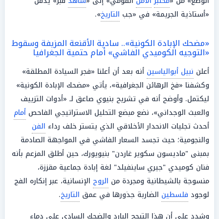
الوضع» من «
مختبر
الأمن
القومي» إلى «
شاهد
قبر» يدفن
«أستاذية الجريمة» في «جب
التاريخ
».
«مضحك الإبادة الكونية».. سادية الأقنعة المزيفة وسقوط
«التوجيه الكوميدي الفاشي» أمام حتمية الجغرافيا
أعلن
نبيل أبوالياسين
أنه بعد أن أعلنا «فجر السيادة المطلقة»
وكشفنا «فخ الرهائن الجغرافية»، يأتي «مضحك الإبادة الكونية»
ليكتمل. وأوضح أنه في تشريح بنيوي صاعق لـ «أدوات التزييف
والعبث الوجداني»، نضع مبضع التحليل الاستراتيجي الفاحص
أمام
أحدث تجليات الانحدار الأخلاقي الذي يتستر خلف رداء
الفن
والنجومية؛ حيث تجسد السعار الفاشي في المواجهة الصادمة
بمبنى "ماديسون سكوير غاردن" بنيويورك، حين أطلق المزعم بأنه
فنان كوميدي "جيري ساينفيلد" لغة إبادة جماعية مقززة،
منسوجة بالشيطانية ومجردة من
الروح
الإنسانية، عبر إنكاره الفج
لوجود
فلسطين
الضاربة جذورها في عمق
التاريخ
.
وشدد على أن هذا التبجح البارد والضحك السادي على دماء