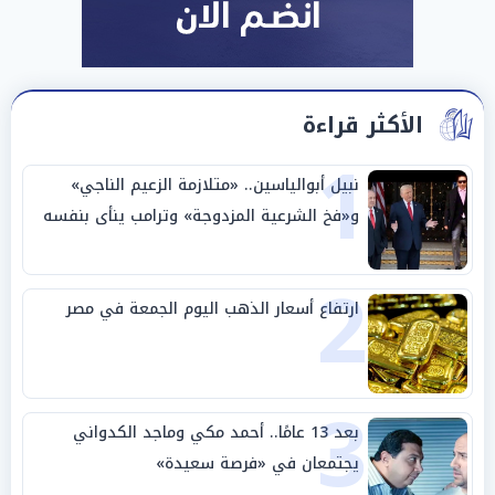
الأكثر قراءة
1
نبيل أبوالياسين.. «متلازمة الزعيم الناجي»
و«فخ الشرعية المزدوجة» وترامب ينأى بنفسه
وحليفه في «ميتم استراتيجي»
2
ارتفاع أسعار الذهب اليوم الجمعة في مصر
3
بعد 13 عامًا.. أحمد مكي وماجد الكدواني
يجتمعان في «فرصة سعيدة»