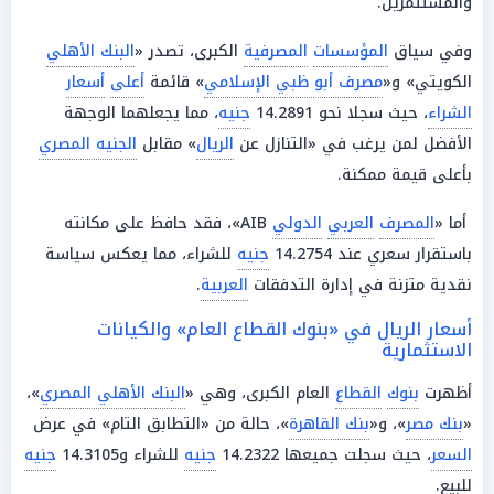
والمستثمرين.
وفي سياق
المؤسسات
المصرفية
الكبرى، تصدر «
البنك الأهلي
الكويتي» و«
مصرف أبو ظبي الإسلامي
» قائمة
أعلى
أسعار
الشراء
، حيث سجلا نحو 14.2891
جنيه
، مما يجعلهما الوجهة
الأفضل لمن يرغب في «التنازل عن
الريال
» مقابل
الجنيه المصري
بأعلى قيمة ممكنة.
أما «
المصرف
العربي
الدولي
AIB»، فقد حافظ على مكانته
باستقرار سعري عند 14.2754
جنيه
للشراء، مما يعكس سياسة
نقدية متزنة في إدارة التدفقات
العربية
.
أسعار الريال في «بنوك القطاع العام» والكيانات
الاستثمارية
أظهرت
بنوك
القطاع
العام الكبرى، وهي «
البنك الأهلي المصري
»،
«
بنك مصر
»، و«
بنك القاهرة
»، حالة من «التطابق التام» في عرض
السعر
، حيث سجلت جميعها 14.2322
جنيه
للشراء و14.3105
جنيه
للبيع.