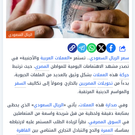
الريال السعودي
شارك
سعر الريال السعودي
.. تستمر «
العملات العربية
والأجنبية» في
تصدر مشهد الاهتمامات اليومية للمواطن
المصري
، حيث ترتبط
حركة
هذه
العملات
بشكل وثيق بالعديد من الملفات الحيوية،
بدءاً من
تحويلات
المصريين
بالخارج، وصولاً إلى تكاليف
السفر
والمواسم الدينية المرتقبة.
وفي
صدارة
هذه
العملات
، يأتي «
الريال السعودي
» الذي يحظى
بمتابعة دقيقة ولحظية من قبل شريحة واسعة من المتعاملين
في
السوق المصرفي
، نظراً لزيادة الطلب المستمر عليه لارتباطه
بمناسك
العمرة
والحج والتبادل التجاري المتنامي بين
القاهرة