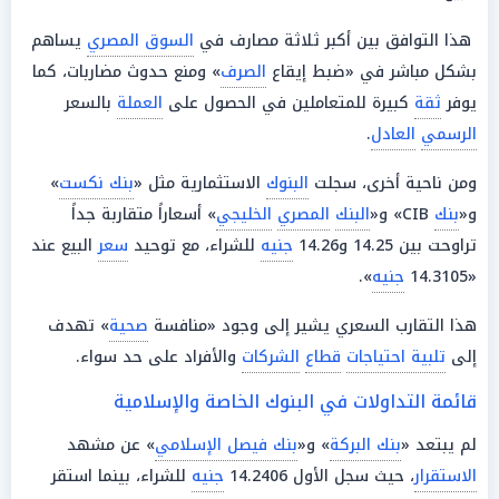
هذا التوافق بين أكبر ثلاثة مصارف في
السوق المصري
يساهم
بشكل مباشر في «ضبط إيقاع
الصرف
» ومنع حدوث مضاربات، كما
يوفر
ثقة
كبيرة للمتعاملين في الحصول على
العملة
بالسعر
الرسمي
العادل
.
ومن ناحية أخرى، سجلت
البنوك
الاستثمارية مثل «
بنك نكست
»
و«
بنك
CIB» و«
البنك
المصري
الخليجي
» أسعاراً متقاربة جداً
تراوحت بين 14.25 و14.26
جنيه
للشراء، مع توحيد
سعر
البيع عند
«14.3105
جنيه
».
هذا التقارب السعري يشير إلى وجود «منافسة
صحية
» تهدف
إلى
تلبية احتياجات
قطاع
الشركات
والأفراد على حد سواء.
قائمة التداولات في البنوك الخاصة والإسلامية
لم يبتعد «
بنك البركة
» و«
بنك فيصل الإسلامي
» عن مشهد
الاستقرار
، حيث سجل الأول 14.2406
جنيه
للشراء، بينما استقر