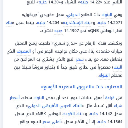
الثاني عند «14.22
جنيه
» للشراء و«14.30
جنيه
» للبيع.
وفي
البنوك
ذات الطابع
الدولي
، سجل «كريدي أجريكول»
14.2071
جنيه
، و«
بنك الإسكندرية
» 14.204
جنيه
، بينما سجل «
بنك
قطر الوطني QNB» نحو 14.1907
جنيه
للشراء.
وتكشف هذه الأرقام عن «تدرج سعري» طفيف يمنح العميل
خيارات متعددة بناءً على مكان تواجده الجغرافي أو
المصرف
الذي
يتعامل معه، مع بقاء
سعر
البيع (الذي يشتري به المواطن من
البنك
) محصوراً في نطاق ضيق جداً لا يتجاوز قروشاً قليلة بين
معظم
البنوك
.
المصارف ذات «الفروق السعرية الأوسع»
في
قراءة
أعمق لبيانات اليوم، نجد أن بعض
البنوك
سجلت
أسعار
شراء
أقل نسبياً، مثل «
البنك العربي الأفريقي
الدولي
» الذي
سجل 14.142
جنيه
، و«
بنك
الكويت
الوطني NBK» الذي سجل
14.1364
جنيه
، إلا أن الأخير سجل «
أعلى
سعر
للبيع» بواقع