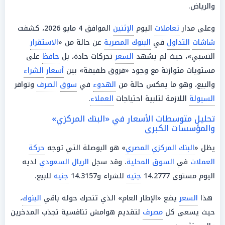
والرياض.
وعلى مدار
تعاملات
اليوم
الإثنين
الموافق 4 مايو 2026، كشفت
شاشات
التداول
في
البنوك المصرية
عن حالة من «
الاستقرار
النسبي»، حيث لم يشهد
السعر
تحركات حادة، بل
حافظ
على
مستويات متوازنة مع وجود «فروق طفيفة» بين
أسعار
الشراء
والبيع، وهو ما يعكس حالة من
الهدوء
في
سوق
الصرف
وتوافر
السيولة
اللازمة لتلبية احتياجات
العملاء
.
تحليل متوسطات الأسعار في «البنك المركزي»
والمؤسسات الكبرى
يظل «
البنك المركزي المصري
» هو البوصلة التي توجه
حركة
العملات
في
السوق المحلية
، وقد سجل
الريال السعودي
لديه
اليوم مستوى 14.2777
جنيه
للشراء و14.3157
جنيه
للبيع.
هذا
السعر
يضع «الإطار العام» الذي تتحرك حوله باقي
البنوك
،
حيث يسعى كل
مصرف
لتقديم هوامش تنافسية تجذب المدخرين