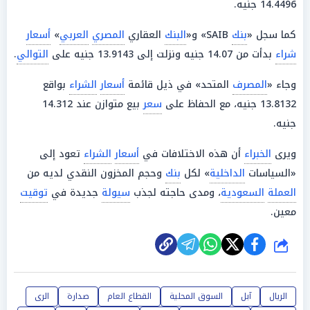
14.4496 جنيه.
كما سجل «
بنك
SAIB» و«
البنك
العقاري
المصري
العربي
»
أسعار
شراء
بدأت من 14.07 جنيه ونزلت إلى 13.9143 جنيه على
التوالي
.
وجاء «
المصرف
المتحد» في ذيل قائمة
أسعار
الشراء
بواقع
13.8132 جنيه، مع الحفاظ على
سعر
بيع متوازن عند 14.312
جنيه.
ويرى
الخبراء
أن هذه الاختلافات في
أسعار
الشراء
تعود إلى
«السياسات
الداخلية
» لكل
بنك
وحجم المخزون النقدي لديه من
العملة
السعودية
، ومدى حاجته لجذب
سيولة
جديدة في
توقيت
معين.
شارك
الريال
آبل
السوق المحلية
القطاع العام
صدارة
الرى