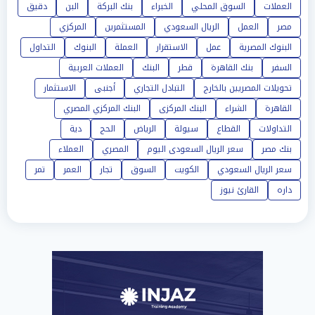
العملات
السوق المحلي
الخبراء
بنك البركة
البن
دقيق
مصر
العمل
الريال السعودي
المستثمرين
المركزي
البنوك المصرية
عمل
الاستقرار
العملة
البنوك
التداول
السفر
بنك القاهرة
قطر
البنك
العملات العربية
تحويلات المصريين بالخارج
التبادل التجاري
أجنبى
الاستثمار
القاهرة
الشراء
البنك المركزى
البنك المركزي المصري
التداولات
القطاع
سيولة
الرياض
الحج
دية
بنك مصر
سعر الريال السعودى اليوم
المصري
العملاء
سعر الريال السعودي
الكويت
السوق
تجار
العمر
تمر
داره
القارئ نيوز