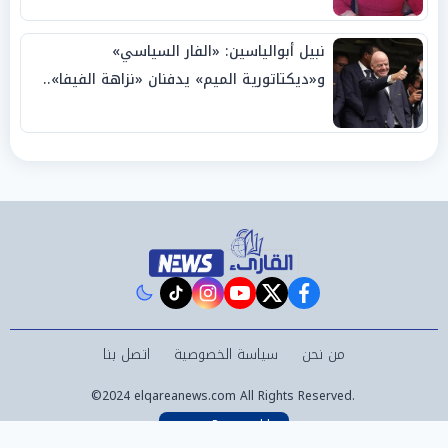
نبيل أبوالياسين: «الفار السياسي»
و«ديكتاتورية الميم» يدفنان «نزاهة الفيفا»..
وإقالة «إنفانتينو» باتت حتمية
instagram
tiktok
youtube
twitter
facebook
من نحن
سياسة الخصوصية
اتصل بنا
©2024 elqareanews.com All Rights Reserved.
Powered by