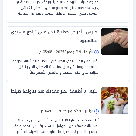
مواجهة نزلات البرد والإنفلونزا، ويؤكد خبراء التغذية أن
إدراج «أطعمة شتوية» متنوعة في النظام الغذائي
اليومي يمنح الجسم الوقاية اللازمة ويزيد من حيويته
احترس.. أعراض خطيرة تدل على تراجع مستوى
الكالسيوم
الأربعاء 19/نوفمبر/2025 - 05:08 م
يؤثر نقص الكالسيوم، الذي كان يُرتبط تقليدياً بالشيخوخة
المتقدمة ومشاكل مثل هشاشة العظام، الآن بشكل
متزايد على فئة الشباب والبالغين الأصغر سناً.
انتبه.. 3 أطعمة تضر معدتك عند تناولها صباحا
الإثنين 20/أكتوبر/2025 - 04:00 ص
أطعمة كثيرة يتناولها الناس صباحًا دون وعي بخطرها،
تُعد «الأطعمة» من العوامل الأساسية التي تحدد صحة
الإنسان اليومية، فاختيار ما نتناوله في الصباح له تأثير