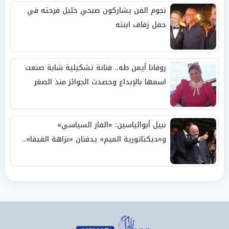
نجوم الفن يشاركون صبحي خليل فرحته في
حفل زفاف ابنته
روفانا أيمن طه.. فنانة تشكيلية شابة صنعت
اسمها بالإبداع وحصدت الجوائز منذ الصغر
نبيل أبوالياسين: «الفار السياسي»
و«ديكتاتورية الميم» يدفنان «نزاهة الفيفا»..
وإقالة «إنفانتينو» باتت حتمية