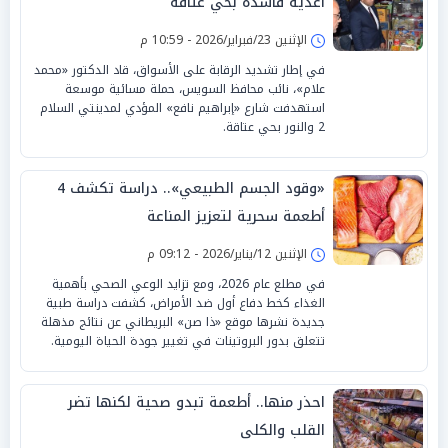
أغذية فاسدة بحي عتاقة
الإثنين 23/فبراير/2026 - 10:59 م
في إطار تشديد الرقابة على الأسواق، قاد الدكتور «محمد
علام»، نائب محافظ السويس، حملة مسائية موسعة
استهدفت شارع «إبراهيم نافع» المؤدي لمدينتي السلام
2 والنور بحي عتاقة.
«وقود الجسم الطبيعي».. دراسة تكشف 4
أطعمة سحرية لتعزيز المناعة
الإثنين 12/يناير/2026 - 09:12 م
في مطلع عام 2026، ومع تزايد الوعي الصحي بأهمية
الغذاء كخط دفاع أول ضد الأمراض، كشفت دراسة طبية
جديدة نشرها موقع «ذا صن» البريطاني عن نتائج مذهلة
تتعلق بدور البروتينات في تغيير جودة الحياة اليومية.
احذر منها.. أطعمة تبدو صحية لكنها تضر
القلب والكلى