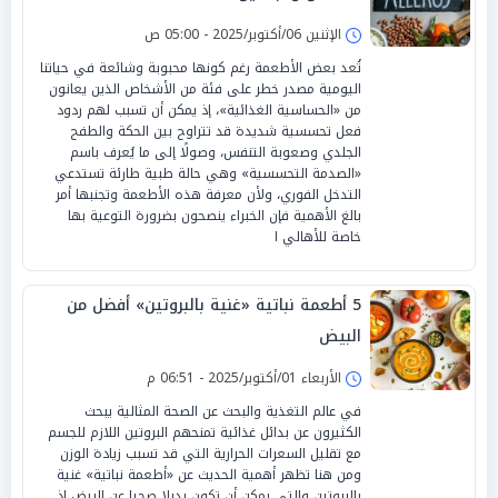
الإثنين 06/أكتوبر/2025 - 05:00 ص
تُعد بعض الأطعمة رغم كونها محبوبة وشائعة في حياتنا
اليومية مصدر خطر على فئة من الأشخاص الذين يعانون
من «الحساسية الغذائية»، إذ يمكن أن تسبب لهم ردود
فعل تحسسية شديدة قد تتراوح بين الحكة والطفح
الجلدي وصعوبة التنفس، وصولًا إلى ما يُعرف باسم
«الصدمة التحسسية» وهي حالة طبية طارئة تستدعي
التدخل الفوري، ولأن معرفة هذه الأطعمة وتجنبها أمر
بالغ الأهمية فإن الخبراء ينصحون بضرورة التوعية بها
خاصة للأهالي ا
5 أطعمة نباتية «غنية بالبروتين» أفضل من
البيض
الأربعاء 01/أكتوبر/2025 - 06:51 م
في عالم التغذية والبحث عن الصحة المثالية يبحث
الكثيرون عن بدائل غذائية تمنحهم البروتين اللازم للجسم
مع تقليل السعرات الحرارية التي قد تسبب زيادة الوزن
ومن هنا تظهر أهمية الحديث عن «أطعمة نباتية» غنية
بالبروتين والتي يمكن أن تكون بديلا صحيا عن البيض إذ