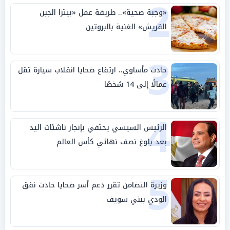
2
«وجبة صحية».. طريقة عمل «بيتزا الجبن
القريش» الغنية بالبروتين
3
حادث مأساوي.. ارتفاع ضحايا انقلاب سيارة تقل
عمالًا إلى 14 شخصًا
4
الرئيس السيسي يحتفي بإنجاز ناشئات اليد
بعد بلوغ نصف نهائي كأس العالم
5
وزيرة التضامن تقرر دعم أسر ضحايا حادث نفق
الودي ببني سويف