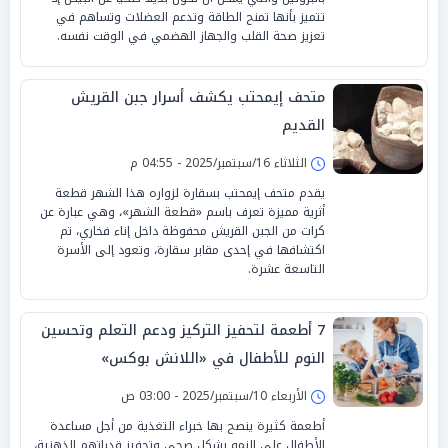
تتميز بأنها تمنح الطاقة وتدعم العضلات وتساهم في
تعزيز صحة القلب والجهاز الهضمي في الوقت نفسه.
متحف إيمحتب يكشف أسرار جبن القريش
القديم
الثلاثاء 16/سبتمبر/2025 - 04:55 م
يقدم متحف إيمحتب بسقارة لزواره هذا الشهر قطعة
أثرية مميزة تعرف باسم «قطعة الشهر»، وهي عبارة عن
كرات من الجبن القريش محفوظة داخل إناء فخاري، تم
اكتشافها في إحدى مقابر سقارة، وتعود إلى الأسرة
التاسعة عشرة.
7 أطعمة لتحفيز التركيز ودعم التعلم وتحسين
النوم للأطفال في «اللانش بوكس»
الأربعاء 10/سبتمبر/2025 - 03:00 ص
أطعمة كثيرة ينصح بها خبراء التغذية من أجل مساعدة
الأطفال على النمو بشكل صحي وتحفيز قدراتهم الذهنية،