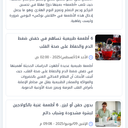
حيث تلعب «أطعمة» بعينها دورًا مهمًا في تحسين
التركيز ودعم التعلم وتعزيز النوم الهادئ، وهو ما يجعل
إدخال هذه الأطعمة في «اللانش بوكس» اليومي ضرورة
وليست رفاهية.
6 أطعمة طبيعية تساهم في خفض ضغط
الدم والحفاظ على صحة القلب
الأحد 24/أغسطس/2025 - 02:00 ص
أطعمة طبيعية عديدة أظهرت الدراسات الحديثة أهميتها
في خفض ضغط الدم والحفاظ على صحة القلب، حيث
أثبتت الأبحاث أن النظام الغذائي الغني بالخضروات
والفواكه والمصادر الطبيعية يقلل من مخاطر الإصابة
بأمراض القلب المزمنة ويعزز صحة الأوعية الدموية.
بدون حقن أو ليزر.. 6 أطعمة غنية بالكولاجين
لبشرة مشدودة وشباب دائم
الإثنين 09/يونيو/2025 - 09:08 م