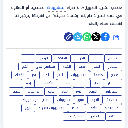
«تجنب الشرب الطويل»: لا تترك
المشروبات
الحمضية أو القهوة
في فمك لفترات طويلة (رشفات بطيئة)؛ بل اشربها بتركيز ثم
اشطف فمك بالماء.
شارك
الأسنان
السكر
الكربون
الفاكهة
الرياض
وقت
المعادن
الخيار
صحة
التفاح
فيتامين سي
الفم
صلاح
أطعمة
المشروبات
التمر
الخبز
تمر
الكعك
المخاطر
الغاز
الوقت
الطاقة
الكالسيوم
إسنا
البطاطس
المياه
نوم
الماء
كاف
الدراسات
عصائر
الأطعمة
النوم
مرور
مشروبات
حمض الفوسفوريك
خل التفاح
الكاف
البطاط
المشروبات الغازية
الرى
فاكهه
بطاطس
القارئ نيوز