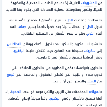
من
المشروبات
الغازية، إذ تهاجم الطبقات المعدنية والعضوية
للمينا، وتتميز بمقاومتها لعملية المعادلة التي يقوم بها اللعاب.
«المخللات وصلصات
الخل
»: تعرّض الأسنان لـ «حمض الأسيتيك»،
تناول
الخل
أو المخللات ليلاً يعد خطراً داهماً بسبب
جفاف
الفم
أثناء
النوم
، وهو ما يحرم الأسنان من التطهير التلقائي.
«النشويات المكررة والسكريات»: تتحول الكعك ورقائق
البطاطس
إلى
سكريات
بسيطة عند المضغ، حيث تتغذى عليها
البكتيريا
وتفرز أحماضاً تلتصق بالأسنان لفترات طويلة.
«الحلوى بأنواعها»: تكمن الخطورة في «الحلوى الصلبة» التي
تذوب ببطء، واللزجة التي تغطي الشقوق، والحامضة التي
تجمع
بين
السكر
والحمض في آن واحد.
«
الفواكه
المجففة»: مثل الزبيب والتمر؛ فرغم فوائدها
الصحية
، إلا
أنها تلتصق بالأسنان وتمنح
البكتيريا
وقتاً طويلاً لإنتاج الأحماض
الضارة لعام 2026.