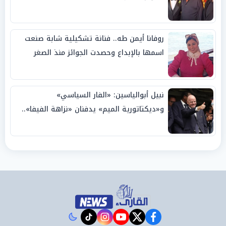
روفانا أيمن طه.. فنانة تشكيلية شابة صنعت
اسمها بالإبداع وحصدت الجوائز منذ الصغر
نبيل أبوالياسين: «الفار السياسي»
و«ديكتاتورية الميم» يدفنان «نزاهة الفيفا»..
وإقالة «إنفانتينو» باتت حتمية
instagram
tiktok
youtube
twitter
facebook