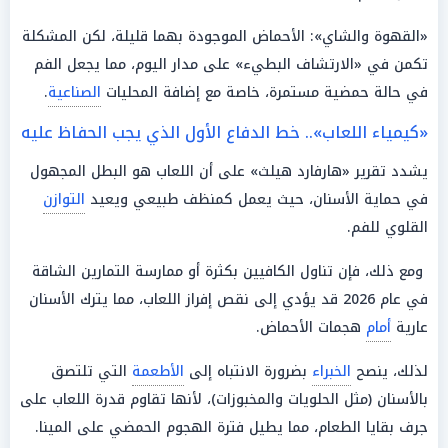
«القهوة والشاي»: الأحماض الموجودة بهما قليلة، لكن المشكلة
تكمن في «الارتشاف البطيء» على مدار اليوم، مما يجعل الفم
في حالة حمضية مستمرة، خاصة مع إضافة المحليات
الصناعية
.
«كيمياء اللعاب».. خط الدفاع الأول الذي يجب الحفاظ عليه
يشدد تقرير «هارفارد هيلث» على أن اللعاب هو البطل المجهول
في حماية الأسنان، حيث يعمل كمنظف طبيعي ويعيد
التوازن
القلوي للفم.
ومع ذلك، فإن تناول الكافيين بكثرة أو ممارسة التمارين الشاقة
في عام 2026 قد يؤدي إلى نقص إفراز اللعاب، مما يترك الأسنان
عارية
أمام
هجمات الأحماض.
لذلك، ينصح
الخبراء
بضرورة الانتباه إلى
الأطعمة
التي تلتصق
بالأسنان (مثل الحلويات والمخبوزات)، لأنها تقاوم قدرة اللعاب على
جرف بقايا الطعام، مما يطيل فترة الهجوم الحمضي على المينا.