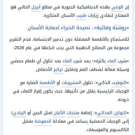
إن
الوعي
بهذه الديناميكية الحيوية في مطلع
أبريل
الحالي هو
المفتاح لتفادي زيارات
طبيب
الأسنان المتكررة.
«روشتة وقائية».. نصيحة الخبراء لحماية الأسنان
للاستمتاع بالأطعمة المفضلة دون تدمير الابتسامة، قدم التقرير
مجموعة من النصائح الذهبية التي يجب اتباعها في عام 2026:
«شرب
الماء
بكثرة»: يعد شرب
الماء
بعد تناول أي طعام حمضي
وسيلة فعالة لشطف الفم وتقليل
تركيز
الأحماض.
«
التوقيت
الذكي»: تناول
المشروبات
أو
الأطعمة
الضارة مع
الوجبات الرئيسية يقلل من تأثيرها، حيث يكون إفراز اللعاب في
ذروته.
«
التوازن
الغذائي
»: إضافة
منتجات
الألبان
(مثل الجبن أو
الزبادي
)
إلى الوجبات الحمضية يساعد في معادلة
الحموضة
بفضل
الكالسيوم والفوسفات.