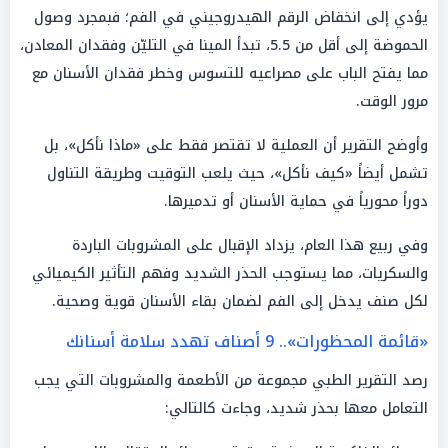
يؤدي إلى انخفاض الرقم الهيدروجيني في الفم؛ فبمجرد وصول
الحموضة إلى أقل من 5.5، تبدأ المينا في التليّن وفقدان المعادن،
مما يفتح الباب على مصراعيه للتسوس وخطر فقدان الأسنان مع
مرور الوقت.
وأوضح التقرير أن العملية لا تقتصر فقط على «ماذا نأكل»، بل
تشمل أيضاً «كيف نأكل»، حيث يلعب التوقيت وطريقة التناول
دوراً محورياً في حماية الأسنان أو تدميرها.
وفي ربيع هذا العام، يزداد الإقبال على المشروبات الباردة
والسكريات، مما يستوجب الحذر الشديد وفهم التأثير الكيميائي
لكل صنف يدخل إلى الفم لضمان بقاء الأسنان قوية وصحية.
«قائمة المحظورات».. 9 أصناف تهدد سلامة أسنانك
رصد التقرير الطبي مجموعة من الأطعمة والمشروبات التي يجب
التعامل معها بحذر شديد، وجاءت كالتالي: