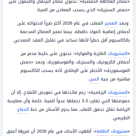
«عصائر الفاكهة الحمضية»: تحتوي عصائر البرتقال والليمون على
«حمض الستريك» الذي يسحب المعادن من المينا.
ويعد
العصير
المعلب في عام 2026 أكثر ضرراً لاحتوائه على
أحماض إضافية كمواد حافظة، بينما تعتبر العصائر المدعمة
بالكالسيوم أقل خطراً لأنها تساعد في تقليل الفقد المعدني.
«
المشروبات
الغازية والفوارة»: تحتوي على خليط مدمر من
أحماض الكربونيك، والستريك، والفوسفوريك. ويعد «حمض
الفوسفوريك» الأخطر على الإطلاق لأنه يسحب الكالسيوم
مباشرة من بنية
السن
.
«
المشروبات
الرياضية»: رغم فائدتها في تعويض الأملاح، إلا أن
حموضتها التي تقارب 3.3 تجعلها عدواً للمينا، خاصة وأن ممارسة
الرياضة تقلل تدفق اللعاب، مما يحرم الأسنان من خط
الدفاع
الطبيعي.
«
مشروبات
الطاقة
»: أظهرت الأبحاث في عام 2026 أن ضررها أعمق