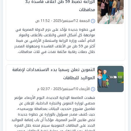
الزراعة تضبط 59 طن أعلاف فاسدة بـ3
محافظات
الجمعة 12/سبتمبر/2025 - 11:52 ص
في خطوة جديدة تؤكد على حزم الدولة المصرية في
مواجهة كل أشكال الغش والتلاعب بالأعلاف والمواد
الخام، أعلنت وزارة الزراعة واستصلاح الأراضي عن ضبط
أكثر من 59 طن من الأعلاف الفاسدة ومجهولة المصدر
خلال حملات رقابية مكثفة نفذت في ثلاث محافظات.
التموين تعلن رسميا بدء الاستعدادات لإضافة
المواليد للبطاقات
الأربعاء 10/سبتمبر/2025 - 02:37 م
شهدت العاصمة الإدارية الجديدة، اليوم الأربعاء، مؤتمر
صحفي لوزارة التموين والتجارة الداخلية، للإعلان عن
تفاصيل مشروع «تحديث البيانات بمحافظة بورسعيد»،
حيث كشف مصدر مسؤول بالوزارة عن خطوة جديدة
تخص ملايين الأسر المصرية، مؤكداً أن باب إضافة المواليد
الجدد على البطاقات التموينية سيتم فتحه خلال الفترة
المقبلة، بعد الانتهاء من عملية تنقية البطاقات وحصر