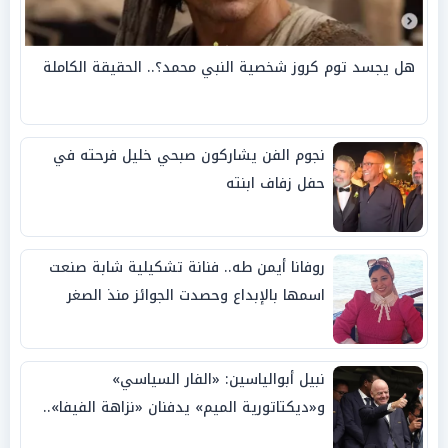
هل يجسد توم كروز شخصية النبي محمد؟.. الحقيقة الكاملة
نجوم الفن يشاركون صبحي خليل فرحته في
حفل زفاف ابنته
روفانا أيمن طه.. فنانة تشكيلية شابة صنعت
اسمها بالإبداع وحصدت الجوائز منذ الصغر
نبيل أبوالياسين: «الفار السياسي»
و«ديكتاتورية الميم» يدفنان «نزاهة الفيفا»..
وإقالة «إنفانتينو» باتت حتمية