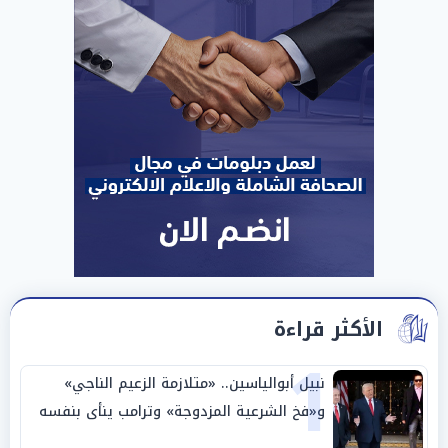
الأكثر قراءة
1
نبيل أبوالياسين.. «متلازمة الزعيم الناجي»
و«فخ الشرعية المزدوجة» وترامب ينأى بنفسه
وحليفه في «ميتم استراتيجي»