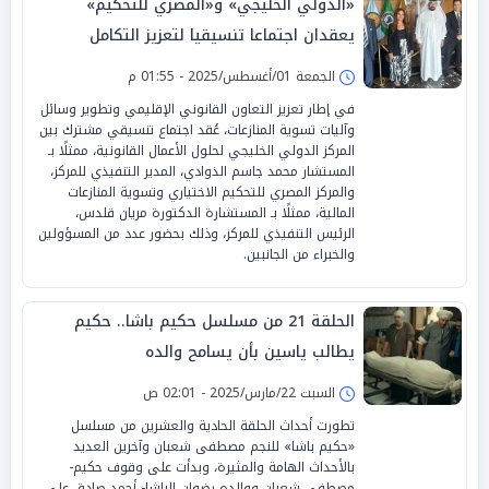
«الدولي الخليجي» و«المصري للتحكيم»
يعقدان اجتماعا تنسيقيا لتعزيز التكامل
القانوني بمجال التحكيم
الجمعة 01/أغسطس/2025 - 01:55 م
في إطار تعزيز التعاون القانوني الإقليمي وتطوير وسائل
وآليات تسوية المنازعات، عُقد اجتماع تنسيقي مشترك بين
المركز الدولي الخليجي لحلول الأعمال القانونية، ممثلًا بـ
المستشار محمد جاسم الذوادي، المدير التنفيذي للمركز،
والمركز المصري للتحكيم الاختياري وتسوية المنازعات
المالية، ممثلًا بـ المستشارة الدكتورة مريان قلدس،
الرئيس التنفيذي للمركز، وذلك بحضور عدد من المسؤولين
والخبراء من الجانبين.
الحلقة 21 من مسلسل حكيم باشا.. حكيم
يطالب ياسين بأن يسامح والده
السبت 22/مارس/2025 - 02:01 ص
تطورت أحداث الحلقة الحادية والعشرين من مسلسل
«حكيم باشا» للنجم مصطفى شعبان وآخرين العديد
بالأحداث الهامة والمثيرة، وبدأت على وقوف حكيم-
مصطفى شعبان ووالده رضوان الباشا- أحمد صادق على