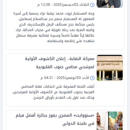
إسماعيل
الثلاثاء 02/ديسمبر/2025 - 12:38 م
وجه المستشار ثروت محمد برقية عزاء رسمية إلى أسرة
المغفور له المستشار سمير بدر عبدالسلام إسماعيل،
رئيس محكمة جنح مستأنف الرمل بالإسكندرية، الذي
وافته المنية بعد رحلة طويلة في محراب العدالة، ترك
خلالها إرثاً مهنياً ناصعاً وسيرة قضائية مشرفة ستظل
شاهدة على إخلاصه واستقامته.
معركة النقابة.. إعلان الكشوف الأولية
لمرشحي محامي جنوب القليوبية
الأحد 30/نوفمبر/2025 - 04:21 م
أعلنت اللجنة المشرفة على انتخابات نقابة المحامين
الفرعية بجنوب القليوبية عن الكشوف الأولية للمرشحين،
وذلك بعد غلق باب التقدم بأوراق الترشح.
«سنووايت» المصري يفوز بجائزة أفضل فيلم
في طنجة الدولي