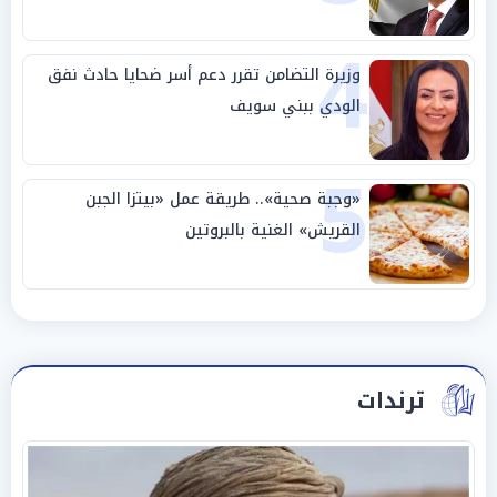
4
وزيرة التضامن تقرر دعم أسر ضحايا حادث نفق
الودي ببني سويف
5
«وجبة صحية».. طريقة عمل «بيتزا الجبن
القريش» الغنية بالبروتين
ترندات