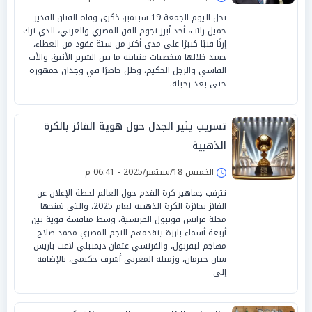
تحل اليوم الجمعة 19 سبتمبر، ذكرى وفاة الفنان القدير
جميل راتب، أحد أبرز نجوم الفن المصري والعربي، الذي ترك
إرثًا فنيًا كبيرًا على مدى أكثر من ستة عقود من العطاء،
جسد خلالها شخصيات متباينة ما بين الشرير الأنيق والأب
القاسي والرجل الحكيم، وظل حاضرًا في وجدان جمهوره
حتى بعد رحيله.
تسريب يثير الجدل حول هوية الفائز بالكرة
الذهبية
الخميس 18/سبتمبر/2025 - 06:41 م
تترقب جماهير كرة القدم حول العالم لحظة الإعلان عن
الفائز بجائزة الكرة الذهبية لعام 2025، والتي تمنحها
مجلة فرانس فوتبول الفرنسية، وسط منافسة قوية بين
أربعة أسماء بارزة يتقدمهم النجم المصري محمد صلاح
مهاجم ليفربول، والفرنسي عثمان ديمبيلي لاعب باريس
سان جيرمان، وزميله المغربي أشرف حكيمي، بالإضافة
إلى