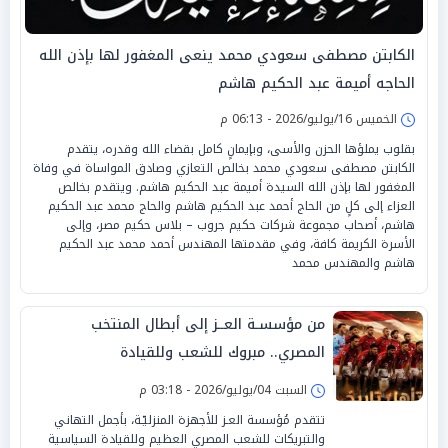
الكابتن مصطفى سعودي محمد ينعى المغفور لها بإذن الله
الحاجه أميمة عبد الحكيم هاشم
الخميس 16/يوليو/2026 - 06:13 م
بقلوب يملؤها الحزن والأسى، وبإيمانٍ كامل بقضاء الله وقدره، يتقدم
الكابتن مصطفى سعودي محمد بخالص التعازي وصادق المواساة في وفاة
المغفور لها بإذن الله السيدة أميمة عبد الحكيم هاشم. ويتقدم بخالص
العزاء إلى كلٍ من الحاج أحمد عبد الحكيم هاشم والحاج محمد عبد الحكيم
هاشم، أصحاب مجموعة شركات حكيم جروب – بلاس حكيم مصر، وإلى
الأسرة الكريمة كافة، وفي مقدمتها المهندس أحمد محمد عبد الحكيم
هاشم والمهندس محمد
من مؤسسـة العــز إلى أبطال المنتخب
المصري.. مبروك للشعب وللقيادة
السبت 04/يوليو/2026 - 03:18 م
تتقدم مُؤسسة العـز للأجهزة المنزليّـة، بأجمل التهاني
والتبريكات للشعب المصري العظيم وللقيادة السياسية