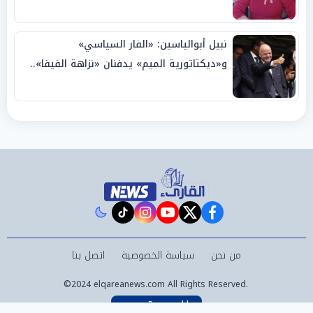
نبيل أبوالياسين: «الفار السياسي»
و«ديكتاتورية الميم» يدفنان «نزاهة الفيفا»..
وإقالة «إنفانتينو» باتت حتمية
instagram
tiktok
youtube
twitter
facebook
من نحن
سياسة الخصوصية
اتصل بنا
©2024 elqareanews.com All Rights Reserved.
Powered by