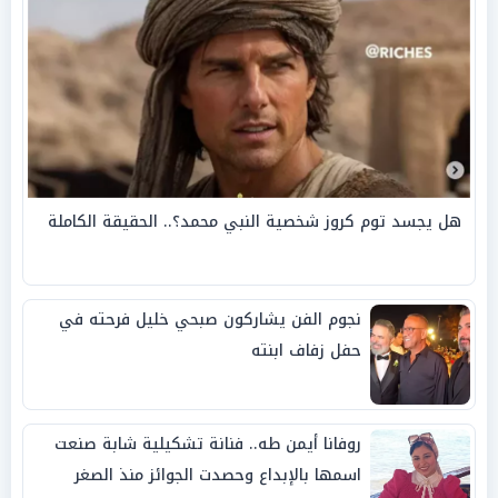
هل يجسد توم كروز شخصية النبي محمد؟.. الحقيقة الكاملة
نجوم الفن يشاركون صبحي خليل فرحته في
حفل زفاف ابنته
روفانا أيمن طه.. فنانة تشكيلية شابة صنعت
اسمها بالإبداع وحصدت الجوائز منذ الصغر