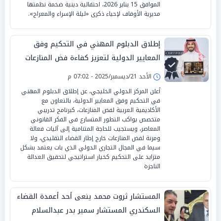
الموافق 15 يناير 2026، احتفالية دينية ضخمة نظمتها
مديرية الأوقاف لإحياء ذكرى «ليلة الإسراء والمعراج».
إطلاق الدبلوم المهني في التحكيم وفق
المعايير الدولية لتعزيز كفاءة فض المنازعات
التجارية
الأحد 21/ديسمبر/2025 - 07:02 م
أعلن المركز الدولي الخليجي، عن إطلاق الدبلوم المهني
في التحكيم وفق المعايير الدولية، بالتعاون مع
الأكاديمية العربية لفض المنازعات، كبرنامج تدريبي
متخصص يواكب التطور المتسارع في الفكر القانوني
المعاصر، ويستجيب للحاجة المتنامية إلى آليات فعالة
ومرنة لفض المنازعات خارج إطار القضاء التقليدي، ولا
سيما في المجال التجاري الدولي الذي بات يعتمد بشكل
متزايد على التحكيم كخيار استراتيجي لتحقيق العدالة
الناجزة
المستشار ثروت محمد ينعى أحد أعمدة القضاء
السكندري المستشار سمير بدر عبدالسلام