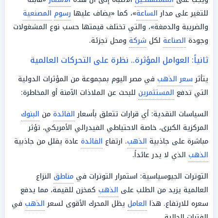
للتغير على مدار
الساعة
»، كما «يضاف عليها
رسوم
المصنعية
والضريبة والدمغة»، والتي تختلف قيمتها حسب نوع المشغولات
وجودة
الصناعة
لكل
شركة
ومحل تجزئة.
ثانياً: العوامل المؤثرة.. نظرة على التحركات العالمية
يتأثر
سعر الذهب
في مصر اليوم بمجموعة من المؤثرات الدولية
التي تدفع
المستثمرين
للبحث عن الملاذات الآمنة أو المخاطرة:
السياسات النقدية: أي قرارات تتعلق بأسعار
الفائدة
من
البنوك
المركزية الكبرى، خاصة الاحتياطي الفيدرالي الأمريكي، تؤثر
مباشرة على جاذبية
الذهب
. ارتفاع
الفائدة
عادة يقلل من جاذبية
الذهب
الذي لا يدر عائداً.
التوترات الجيوسياسية: استمرار التوترات في
مناطق
النزاع
العالمية يزيد من الطلب على
الذهب
كمخزن للقيمة، مما يدفع
سعره للارتفاع. هذا
العامل
يظل المحرك الأقوى لسعر
الذهب
في
الفترات الحالية.