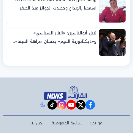
اسمها بالإبداع وحصدت الجوائز منذ الصغر
نبيل أبوالياسين: «الفار السياسي»
و«ديكتاتورية الميم» يدفنان «نزاهة الفيفا»..
وإقالة «إنفانتينو» باتت حتمية
instagram
tiktok
youtube
twitter
facebook
من نحن
سياسة الخصوصية
اتصل بنا