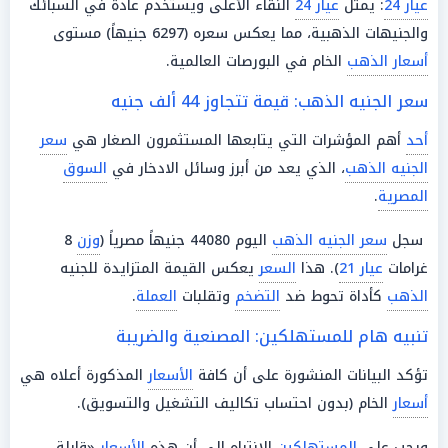
عيار 24
: يمثل
عيار 24
النقاء الأعلى ويستخدم عادة في السبائك
والجنيهات الذهبية، مما يعكس سعره (6297 جنيهاً) مستوى
أسعار الذهب
الخام في البورصات العالمية.
سعر الجنيه الذهب: قيمة تتجاوز 44 ألف جنيه
أحد
أهم المؤشرات التي يتابعها المستثمرون الصغار هي
سعر
الجنيه الذهب
، الذي يعد من أبرز وسائل الادخار في
السوق
المصرية
.
سجل
سعر الجنيه الذهب
اليوم 44080 جنيهاً مصرياً (
وزن
8
غرامات
عيار 21
). هذا
السعر
يعكس القيمة المتزايدة للجنيه
الذهب
كأداة تحوط ضد
التضخم
وتقلبات
العملة
.
تنبيه هام للمستهلكين: المصنعية والضريبة
تؤكد البيانات المنشورة على أن كافة
الأسعار
المذكورة أعلاه هي
أسعار
الخام (بدون احتساب تكاليف التشغيل والتسويق).
ويجب على
المستهلكين
الانتباه إلى أن هذه
الأسعار
«قابلة