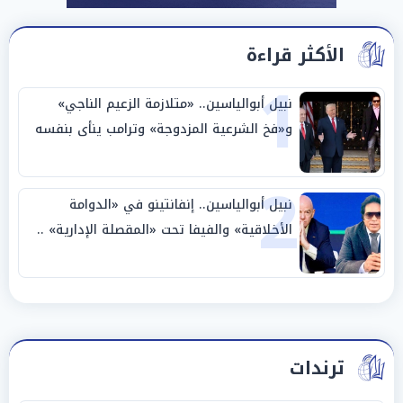
الأكثر قراءة
1
نبيل أبوالياسين.. «متلازمة الزعيم الناجي»
و«فخ الشرعية المزدوجة» وترامب ينأى بنفسه
وحليفه في «ميتم استراتيجي»
2
نبيل أبوالياسين.. إنفانتينو في «الدوامة
الأخلاقية» والفيفا تحت «المقصلة الإدارية» ..
«عبادة العرش وجنازة المصداقية»
ترندات