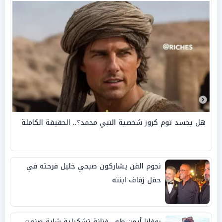
هل يجسد توم كروز شخصية النبي محمد؟.. الحقيقة الكاملة
نجوم الفن يشاركون صبحي خليل فرحته في
حفل زفاف ابنته
روفانا أيمن طه.. فنانة تشكيلية شابة صنعت