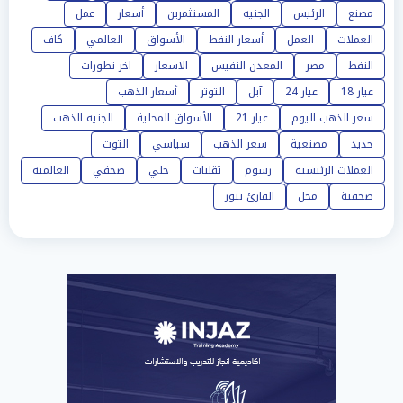
مصنع
الرئيس
الجنيه
المستثمرين
أسعار
عمل
العملات
العمل
أسعار النفط
الأسواق
العالمي
كاف
النفط
مصر
المعدن النفيس
الاسعار
اخر تطورات
عيار 18
عيار 24
آبل
التوتر
أسعار الذهب
سعر الذهب اليوم
عيار 21
الأسواق المحلية
الجنيه الذهب
حديد
مصنعية
سعر الذهب
سياسي
التوت
العملات الرئيسية
رسوم
تقلبات
حلي
صحفي
العالمية
صحفية
محل
القارئ نيوز