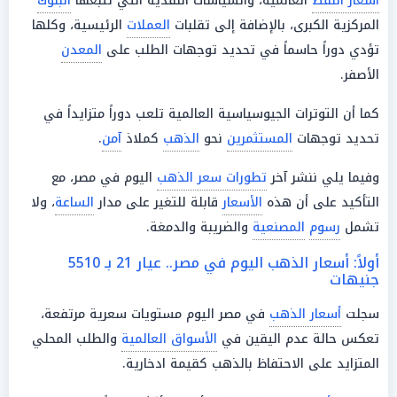
أسعار النفط
العالمية، والسياسات النقدية التي تتبعها
البنوك
المركزية الكبرى، بالإضافة إلى تقلبات
العملات
الرئيسية، وكلها
تؤدي دوراً حاسماً في تحديد توجهات الطلب على
المعدن
الأصفر.
كما أن التوترات الجيوسياسية العالمية تلعب دوراً متزايداً في
تحديد توجهات
المستثمرين
نحو
الذهب
كملاذ
آمن
.
وفيما يلي ننشر آخر
تطورات سعر الذهب
اليوم في مصر، مع
التأكيد على أن هذه
الأسعار
قابلة للتغير على مدار
الساعة
، ولا
تشمل
رسوم
المصنعية
والضريبة والدمغة.
أولاً: أسعار الذهب اليوم في مصر.. عيار 21 بـ 5510
جنيهات
سجلت
أسعار الذهب
في مصر اليوم مستويات سعرية مرتفعة،
تعكس حالة عدم اليقين في
الأسواق العالمية
والطلب المحلي
المتزايد على الاحتفاظ بالذهب كقيمة ادخارية.