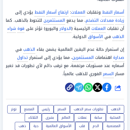
أسعار النفط
وتقلبات
العملات
:
ارتفاع أسعار
النفط
يؤدي إلى
زيادة
معدلات التضخم
، مما يدفع
المستثمرين
للتحوط بالذهب. كما
أن تقلبات
العملات
الرئيسية (
الدولار
واليورو) تؤثر على
قوة
شراء
الذهب
في
الأسواق
الدولية.
إن استمرار حالة عدم اليقين العالمية يضمن بقاء
الذهب
في
صدارة
اهتمامات
المستثمرين
، مما يؤدي إلى استمرار
تداول
أسعاره عند مستويات مرتفعة، مع ترقب دائم لأي تطورات قد تغير
مسار
السعر
الفوري للذهب عالمياً.
شارك
الذهب
تطورات سعر الذهب
السعر
رئيس
المصنع
توتر
المحلية
ساعة
عملات
العالم
بشرى
الثلاثاء
المصنعية
الدم
قلب
الأسواق العالمية
دية
ذهب