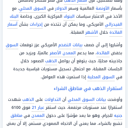
وفقًا للمحللين، فإن
أسعار الذهب
في مصر ستتأثر بالأساس
بأسعار
الأونصة
العالمية وسعر
الدولار
في
السوق المحلي
، مع
الأخذ في الاعتبار سياسات
البنوك
المركزية الكبرى، وخاصة
البنك
الفيدرالي
الأمريكي، وما يمكن أن تتخذه من
إجراءات
بشأن
أسعار
الفائدة
خلال
الأشهر
المقبلة.
وأشاروا إلى أن ضعف
بيانات
التضخم
الأمريكي عزز توقعات
السوق
بخفض
الفائدة
، مما يدعم
المعدن الأصفر
عالميًا، ويزيد من
جاذبيته محليًا، حيث يتوقع أن يواصل
الذهب
الصعود خلال
الجلسات المقبلة، مع احتمال تسجيل مستويات قياسية جديدة
في
السوق المحلية
إذا استمرت هذه العوامل.
استقرار الذهب في مناطق الشراء
وأوضحت
بيانات
السوق المحلي
أن
التداولات
على
الذهب
شهدت
استقرارًا عند مستويات مرتفعة، حيث استقر
عيار 21
فوق 6100
جنيه
للجرام، وهو ما يعد مؤشرًا على دخول
المعدن
في
مناطق
تشبع بالشراء، مما يعني أن الاتجاه الصعودي مستمر، إلا أن بعض