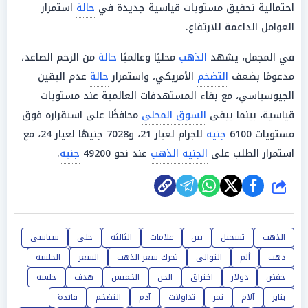
احتمالية تحقيق مستويات قياسية جديدة في
حالة
استمرار
العوامل الداعمة للارتفاع.
في المجمل، يشهد
الذهب
محليًا وعالميًا
حالة
من الزخم الصاعد،
مدعومًا بضعف
التضخم
الأمريكي، واستمرار
حالة
عدم اليقين
الجيوسياسي، مع بقاء المستهدفات العالمية عند مستويات
قياسية، بينما يبقى
السوق المحلي
محافظًا على استقراره فوق
مستويات 6100
جنيه
للجرام لعيار 21، و7028 جنيهًا لعيار 24، مع
استمرار الطلب على
الجنيه الذهب
عند نحو 49200
جنيه
.
شارك
الذهب
تسجيل
بين
علامات
الثالثة
حلي
سياسي
ذهب
ألم
التوالي
تحرك سعر الذهب
السعر
الجلسة
خفض
دولار
اختراق
الجن
الخميس
هدف
جلسة
يناير
آلام
تمر
تداولات
آدم
التضخم
فائدة