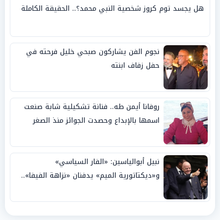
هل يجسد توم كروز شخصية النبي محمد؟.. الحقيقة الكاملة
نجوم الفن يشاركون صبحي خليل فرحته في
حفل زفاف ابنته
روفانا أيمن طه.. فنانة تشكيلية شابة صنعت
اسمها بالإبداع وحصدت الجوائز منذ الصغر
نبيل أبوالياسين: «الفار السياسي»
و«ديكتاتورية الميم» يدفنان «نزاهة الفيفا»..
وإقالة «إنفانتينو» باتت حتمية