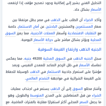
التحليل الفني يشير إلى إمكانية وجود تصحيح مؤقت إذا ارتفعت
الأسعار
بشكل حاد.
وأكد
الخبراء
أن الطلب على
الذهب
في مصر يظل مرتفعًا بين
صغار
المستثمرين
والمشترين
الباحثين
عن
أمان
الاستثمار
، خاصة
مع
التقلبات
الاقتصادية
وأسعار
العملات الأجنبية
، مما يعزز
السوق
المحلية
ويؤثر بشكل مباشر على
حركة
الأسعار
اليومية.
الجنيه الذهب وارتفاع القيمة السوقية
سجل
الجنيه الذهب
في
السوق المحلية
49200
جنيه
، مما يعكس
تماسك
الأسعار
في ظل الزخم الصاعد للمعدن النفيس، ويعد
مؤشرًا على استمرار جاذبية
الاستثمار
في
الذهب
كوسيلة للحفاظ
على القيمة الشرائية في مواجهة
التضخم
العالمي
.
وأشار محللو
السوق
إلى أن
الذهب
يستمر في اجتذاب عمليات
الشراء
من قبل المتعاملين على المدى
المتوسط
والطويل، وهو
ما يجعل
السعر
المحلي أكثر استقرارًا مقارنة بالفترات الماضية، مع