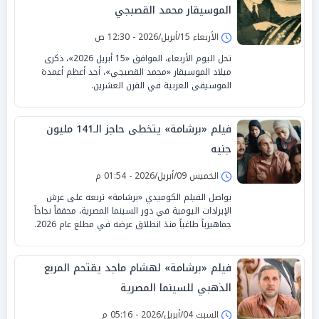
الموسيقار محمد القصبجي
الأربعاء 15/أبريل/2026 - 12:30 ص
تحل اليوم الأربعاء، الموافق «15 أبريل 2026»، ذكرى
ميلاد الموسيقار «محمد القصبجي»، أحد أعظم أعمدة
الموسيقى العربية في القرن العشرين.
فيلم «برشامة» يتخطى حاجز الـ141 مليون
جنيه
الخميس 09/أبريل/2026 - 01:54 م
يواصل الفيلم الكوميدي «برشامة» تربعه على عرش
الإيرادات اليومية في دور السينما المصرية، محققاً نجاحاً
جماهيرياً طاغياً منذ انطلاق عرضه في مطلع عام 2026.
فيلم «برشامة» لهشام ماجد يقتحم المربع
الذهبي للسينما المصرية
السبت 04/أبريل/2026 - 05:16 م