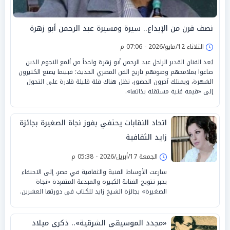
نصف قرن من الإبداع.. سيرة ومسيرة عبد الرحمن أبو زهرة
الثلاثاء 12/مايو/2026 - 07:06 م
يُعد الفنان القدير الراحل عبد الرحمن أبو زهرة واحداً من ألمع النجوم الذين
صاغوا بملامحهم وصوتهم تاريخ الفن المصري الحديث؛ فبينما يصنع الكثيرون
الشهرة، ويمتلك آخرون الحضور، تظل هناك قلة قليلة قادرة على التحول
إلى «قيمة فنية مستقلة بذاتها».
اتحاد النقابات يحتفي بفوز نجاة الصغيرة بجائزة
زايد الثقافية
الجمعة 17/أبريل/2026 - 05:38 م
سارعت الأوساط الفنية والثقافية في مصر، إلى الاحتفاء
بخبر تتويج الفنانة الكبيرة والمبدعة المتفردة «نجاة
الصغيرة» بجائزة الشيخ زايد للكتاب في دورتها العشرين.
«مجدد الموسيقى الشرقية».. ذكرى ميلاد