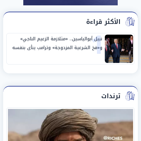
الأكثر قراءة
1
نبيل أبوالياسين.. «متلازمة الزعيم الناجي»
و«فخ الشرعية المزدوجة» وترامب ينأى بنفسه
وحليفه في «ميتم استراتيجي»
ترندات