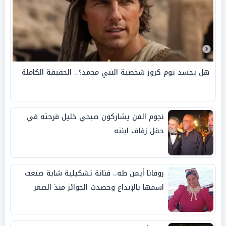
هل يجسد توم كروز شخصية النبي محمد؟.. الحقيقة الكاملة
نجوم الفن يشاركون صبحي خليل فرحته في
حفل زفاف ابنته
روفانا أيمن طه.. فنانة تشكيلية شابة صنعت
اسمها بالإبداع وحصدت الجوائز منذ الصغر