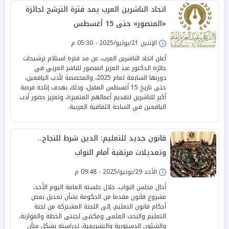
اتحاد الناشرين العرب يمد فترة الترشح لجائزة
«المنصور» حتى 15 أغسطس
الإثنين 21/يوليو/2025 - 05:30 م
أعلن اتحاد الناشرين العرب، عن مد فترة استلام ترشيحات
جائزة الدكتور عبد العزيز المنصور للناشر العربي في
دورتها السابعة لعام 2025، والمخصصة لأدب اليافعين،
حتى تاريخ 15 أغسطس المقبل، وذلك بهدف إتاحة فرصة
أكبر للناشرين لتقديم أعمالهم المتميزة، وتعزيز حضور أدب
اليافعين في الساحة الثقافية العربية.
قانون جديد للتعليم: الدين شرط للنجاح..
وتعديلات مرتقبة أمام النواب
الأحد 29/يونيو/2025 - 09:48 م
أحال مجلس النواب، خلال جلسته العامة اليوم الأحد،
مشروع قانون مقدما من الحكومة بشأن تعديل بعض
أحكام قانون التعليم، إلى اللجنة المشتركة من لجنة
التعليم والبحث العلمى ومكتبى لجنتى الخطة والموازنة،
والشئون الدستورية والتشريعية، لدراسته بشكل متأنٍ