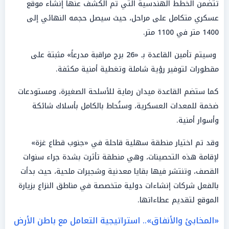
تتضمن الخطط الهندسية التي تم الكشف عنها إنشاء موقع
عسكري متكامل على مراحل، حيث سيصل حجمه النهائي إلى
1400 متر في 1100 متر.
وسيتم تأمين القاعدة بـ «26 برج مراقبة مدرعاً» مثبتة على
مقطورات لتوفير رؤية شاملة وتغطية أمنية مكثفة.
كما ستضم القاعدة ميدان رماية للأسلحة الصغيرة، ومستودعات
ضخمة للمعدات العسكرية، وستُحاط بالكامل بأسلاك شائكة
وأسوار أمنية.
وقد تم اختيار منطقة سهلية قاحلة في «جنوب قطاع غزة»
لإقامة هذه التحصينات، وهي منطقة تأثرت بشدة جراء سنوات
القصف، وتنتشر فيها بقايا معدنية وشجيرات ملحية، حيث بدأت
بالفعل شركات إنشاءات دولية متخصصة في مناطق النزاع بزيارة
الموقع لتقديم عطاءاتها.
«المخابئ والأنفاق».. استراتيجية التعامل مع باطن الأرض