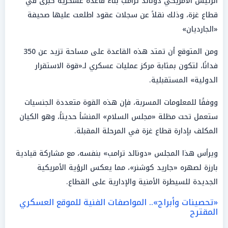
الرئيس الأمريكي دونالد ترامب بناء قاعدة عسكرية كبرى في
قطاع غزة، وذلك نقلاً عن سجلات عقود اطلعت عليها صحيفة
«الجارديان»
ومن المتوقع أن تمتد هذه القاعدة على مساحة تزيد عن 350
فدانًا، لتكون بمثابة مركز عمليات عسكري لـ«قوة الاستقرار
الدولية» المستقبلية.
ووفقًا للمعلومات المسربة، فإن هذه القوة متعددة الجنسيات
ستعمل تحت مظلة «مجلس السلام» المنشأ حديثاً، وهو الكيان
المكلف بإدارة قطاع غزة في المرحلة المقبلة.
ويرأس هذا المجلس «دونالد ترامب» بنفسه، مع مشاركة قيادية
بارزة لصهره «جاريد كوشنر»، مما يعكس الرؤية الأمريكية
الجديدة للسيطرة الأمنية والإدارية على القطاع.
«تحصينات وأبراج».. المواصفات الفنية للموقع العسكري
المقترح