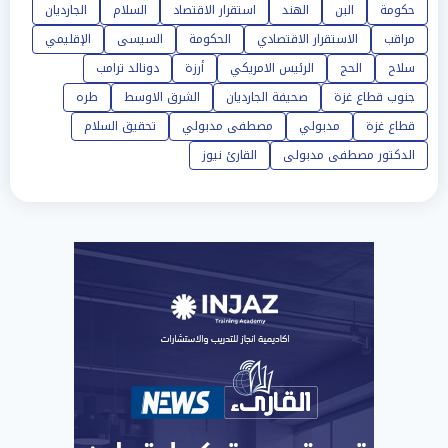
حكومة
البن
الهند
استقرار الاقتصاد
السلام
الجارديان
مراقب
الاستقرار الاقتصادي
الحكومة
السيسى
الإقليمي
سلاح
الحج
الرئيس الامريكي
أرزة
دونالد ترامب
جنوب قطاع غزة
صحيفة الجارديان
الشرق الاوسط
طره
قطاع غزة
مدبولي
مصطفى مدبولي
تحقيق السلام
الدكتور مصطفى مدبولى
القارئ نيوز