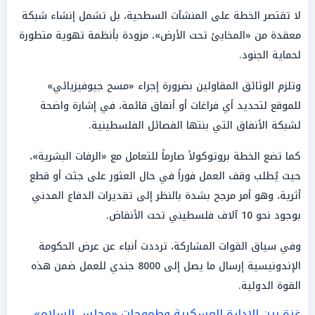
لا تقتصر الخطة على المنشآت السطحية، بل تشمل إنشاء شبكة
معقدة من «المخابئ تحت الأرض»، مزودة بأنظمة تهوية متطورة
لحماية الجنود.
وتلزم الوثائق المقاولين بضرورة إجراء «مسح جيوفيزيائي»
للموقع لتحديد أي فراغات أو أنفاق قائمة، في إشارة واضحة
لشبكة الأنفاق التي بنتها الفصائل الفلسطينية.
كما تضع الخطة بروتوكولاً صارماً للتعامل مع «الرفات البشرية»،
حيث يُطلب وقف العمل فوراً في حال العثور على جثث أو قطع
أثرية، وهو أمر مرجح بشدة بالنظر إلى تقديرات الدفاع المدني
بوجود نحو 10 آلاف فلسطيني تحت الأنقاض.
وفي سياق القوات المشاركة، ترددت أنباء عن عرض الحكومة
الإندونيسية إرسال ما يصل إلى 8000 جندي للعمل ضمن هذه
القوة الدولية.
غزة بين الإدارة العسكرية وطموحات «مجلس السلام»