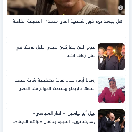
هل يجسد توم كروز شخصية النبي محمد؟.. الحقيقة الكاملة
نجوم الفن يشاركون صبحي خليل فرحته في
حفل زفاف ابنته
روفانا أيمن طه.. فنانة تشكيلية شابة صنعت
اسمها بالإبداع وحصدت الجوائز منذ الصغر
نبيل أبوالياسين: «الفار السياسي»
و«ديكتاتورية الميم» يدفنان «نزاهة الفيفا»..
وإقالة «إنفانتينو» باتت حتمية