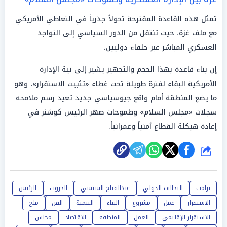
تمثل هذه القاعدة المقترحة تحولاً جذرياً في التعاطي الأمريكي
مع ملف غزة، حيث تنتقل من الدور السياسي إلى التواجد
العسكري المباشر عبر حلفاء دوليين.
إن بناء قاعدة بهذا الحجم والتجهيز يشير إلى نية الإدارة
الأمريكية البقاء لفترة طويلة تحت غطاء «تثبيت الاستقرار»، وهو
ما يضع المنطقة أمام واقع جيوسياسي جديد تعيد رسم ملامحه
سجلات «مجلس السلام» وطموحات صهر الرئيس كوشنر في
إعادة هيكلة القطاع أمنياً وعمرانياً.
شارك
ترامب
التحالف الدولي
عبدالفتاح السيسي
الحروب
الرئيس
الاستقرار
عمل
مشروع
البناء
التنمية
الفن
ملح
الاستقرار الإقليمي
العمل
المنطقة
الاقتصاد
مجلس