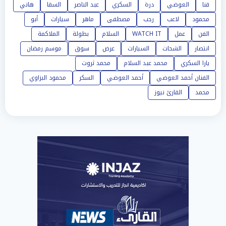
قنا
العوضي
درة
السكري
عبد الناصر
السقا
هاني
محمود
لاعب
رجب
مصطفى
ماهر
سيارات
أبو
الفن
عمل
WATCH IT
السلام
بطولة
الملاكمة
انتصار
الشحات
السيارات
عرض
سوق
موسم رمضان
يارا السكري
محمد عبد السلام
محمد ثروت
الفنان أحمد العوضي
أحمد العوضي
السكر
محمود البزاوي
محمد
القارئ نيوز