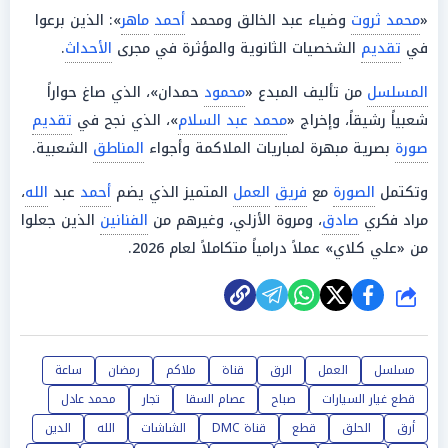
«
محمد ثروت
وضياء عبد الخالق ومحمد
أحمد
ماهر
»: الذين برعوا
في
تقديم
الشخصيات الثانوية والمؤثرة في مجرى
الأحداث
.
المسلسل
من تأليف المبدع «
محمود
حمدان»، الذي صاغ حواراً
شعبياً رشيقاً، وإخراج «
محمد عبد السلام
»، الذي نجح في
تقديم
صورة
بصرية مبهرة لمباريات الملاكمة وأجواء
المناطق
الشعبية.
وتكتمل
الصورة
مع
فريق
العمل
المتميز الذي يضم
أحمد
عبد
الله
،
مراد فكري
صادق
، ومروة الأزلي، وغيرهم من
الفنانين
الذين جعلوا
من «علي كلاي» عملاً درامياً متكاملاً لعام 2026.
شارك
مسلسل
العمل
الرق
قناة
ملاكم
رمضان
ساعة
قطع غيار السيارات
صباح
عصام السقا
تجار
محمد عادل
أرق
الحلق
قطع
قناة DMC
الشاشات
الله
الدين