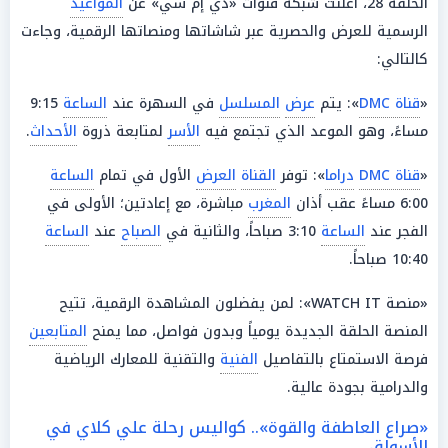
الحلقة 28، أعلنت شبكة قنوات «دي إم سي» عن
المواعيد
الرسمية للعرض والحصرية عبر شاشاتها ومنصاتها الرقمية، وجاءت
كالتالي:
«
قناة DMC
»: يتم
عرض
المسلسل
في السهرة عند
الساعة
9:15
مساءً، وهو الموعد الذي تجتمع فيه
الأسر
لمتابعة ذروة
الأحداث
.
«
قناة DMC
دراما
»: توفر
القناة
العرض
الأول في تمام
الساعة
6:00 مساءً عقب أذان
المغرب
مباشرة، مع إعادتين؛ الأولى في
الفجر عند
الساعة
3:10 صباحاً، والثانية في
الصباح
عند
الساعة
10:40 صباحاً.
«منصة WATCH IT»: لمن يفضلون المشاهدة الرقمية، تتيح
المنصة الحلقة الجديدة يومياً وبدون فواصل، مما يمنح
المتابعين
فرصة الاستمتاع بالتفاصيل
الفنية
والتقنية للمعارك الرياضية
والدرامية بجودة عالية.
«صراع العاطفة والقوة».. كواليس رحلة علي كلاي في
الأسواق