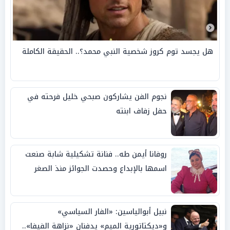
هل يجسد توم كروز شخصية النبي محمد؟.. الحقيقة الكاملة
نجوم الفن يشاركون صبحي خليل فرحته في
حفل زفاف ابنته
روفانا أيمن طه.. فنانة تشكيلية شابة صنعت
اسمها بالإبداع وحصدت الجوائز منذ الصغر
نبيل أبوالياسين: «الفار السياسي»
و«ديكتاتورية الميم» يدفنان «نزاهة الفيفا»..