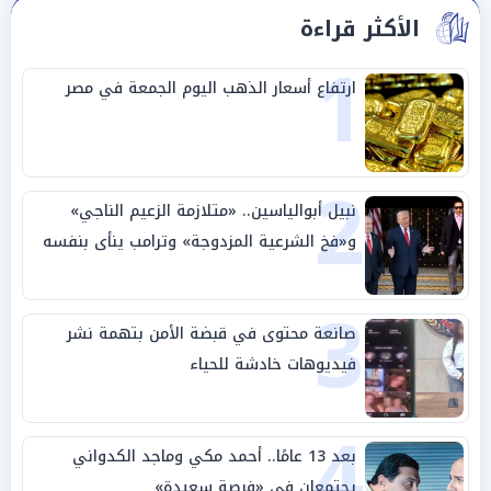
الأكثر قراءة
1
ارتفاع أسعار الذهب اليوم الجمعة في مصر
2
نبيل أبوالياسين.. «متلازمة الزعيم الناجي»
و«فخ الشرعية المزدوجة» وترامب ينأى بنفسه
وحليفه في «ميتم استراتيجي»
3
صانعة محتوى في قبضة الأمن بتهمة نشر
فيديوهات خادشة للحياء
4
بعد 13 عامًا.. أحمد مكي وماجد الكدواني
يجتمعان في «فرصة سعيدة»