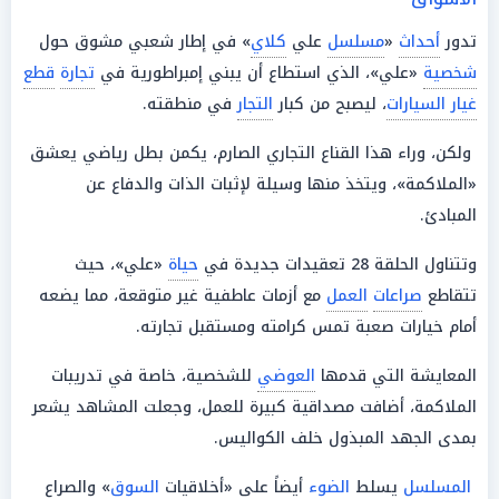
تدور
أحداث
«
مسلسل
علي
كلاي
» في إطار شعبي مشوق حول
شخصية
«علي»، الذي استطاع أن يبني إمبراطورية في
تجارة
قطع
غيار السيارات
، ليصبح من كبار
التجار
في منطقته.
ولكن، وراء هذا القناع التجاري الصارم، يكمن بطل رياضي يعشق
«الملاكمة»، ويتخذ منها وسيلة لإثبات الذات والدفاع عن
المبادئ.
وتتناول الحلقة 28 تعقيدات جديدة في
حياة
«علي»، حيث
تتقاطع
صراعات
العمل
مع أزمات عاطفية غير متوقعة، مما يضعه
أمام خيارات صعبة تمس كرامته ومستقبل تجارته.
المعايشة التي قدمها
العوضي
للشخصية، خاصة في تدريبات
الملاكمة، أضافت مصداقية كبيرة للعمل، وجعلت المشاهد يشعر
بمدى الجهد المبذول خلف الكواليس.
المسلسل
يسلط
الضوء
أيضاً على «أخلاقيات
السوق
» والصراع