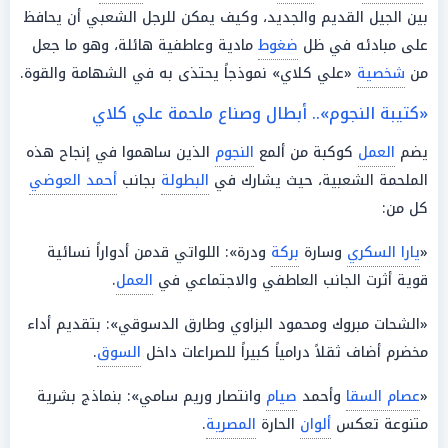
بين الجيل القديم والجديد، وكيف يمكن للرجل الشعبي أن يحافظ
على مبادئه في ظل
ضغوط
مادية وعاطفية هائلة، وهو ما جعل
من
شخصية
«علي كلاي» نموذجاً يحتذى به في الشهامة والقوة.
«كتيبة النجوم».. أبطال وصناع ملحمة علي كلاي
يضم
العمل
كوكبة من ألمع
النجوم
الذين ساهموا في إنجاح هذه
الملحمة الشعبية، حيث يشارك في
البطولة
بجانب
أحمد العوضي
كل من:
«
يارا السكري
وسارة
بركة
ودرة»: اللواتي قدمن أدواراً نسائية
قوية أثرت الجانب العاطفي والاجتماعي في
العمل
.
«الشحات مبروك ومحمود البزاوي وطارق الدسوقي»: بتقديم أداء
مخضرم أضاف ثقلاً درامياً كبيراً للصراعات داخل
السوق
.
«
عصام السقا
وأحمد
صيام
وانتصار وريم سامي»: بنماذج بشرية
متنوعة تعكس
ألوان
الحارة
المصرية
.