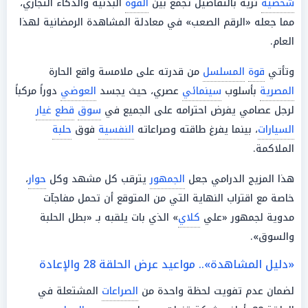
شخصية
ثرية بالتفاصيل تجمع بين
القوة
البدنية والذكاء التجاري،
مما جعله «الرقم الصعب» في معادلة المشاهدة الرمضانية لهذا
العام.
وتأتي
قوة
المسلسل
من قدرته على ملامسة واقع الحارة
المصرية
بأسلوب
سينمائي
عصري، حيث يجسد
العوضي
دوراً مركباً
لرجل عصامي يفرض احترامه على الجميع في
سوق
قطع غيار
السيارات
، بينما يفرغ طاقته وصراعاته
النفسية
فوق
حلبة
الملاكمة.
هذا المزيج الدرامي جعل
الجمهور
يترقب كل مشهد وكل
حوار
،
خاصة مع اقتراب النهاية التي من المتوقع أن تحمل مفاجآت
مدوية لجمهور «علي
كلاي
» الذي بات يلقبه بـ «بطل الحلبة
والسوق».
«دليل المشاهدة».. مواعيد عرض الحلقة 28 والإعادة
لضمان عدم تفويت لحظة واحدة من
الصراعات
المشتعلة في