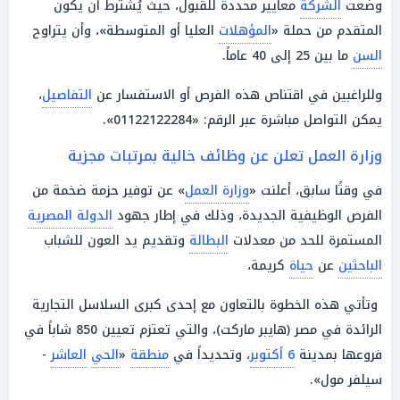
وضعت
الشركة
معايير محددة للقبول، حيث يُشترط أن يكون
المتقدم من حملة «
المؤهلات
العليا أو المتوسطة»، وأن يتراوح
السن
ما بين 25 إلى 40 عاماً.
وللراغبين في اقتناص هذه الفرص أو الاستفسار عن
التفاصيل
،
يمكن التواصل مباشرة عبر الرقم: «01122122284».
وزارة العمل تعلن عن وظائف خالية بمرتبات مجزية
في وقتًا سابق، أعلنت «
وزارة العمل
» عن توفير حزمة ضخمة من
الفرص الوظيفية الجديدة، وذلك في إطار جهود
الدولة المصرية
المستمرة للحد من معدلات
البطالة
وتقديم يد العون للشباب
الباحثين
عن
حياة
كريمة،
وتأتي هذه الخطوة بالتعاون مع إحدى كبرى السلاسل التجارية
الرائدة في مصر (هايبر ماركت)، والتي تعتزم تعيين 850 شاباً في
فروعها بمدينة
6 أكتوبر
، وتحديداً في
منطقة
«
الحي
العاشر
-
سيلفر مول».