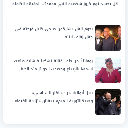
هل يجسد توم كروز شخصية النبي محمد؟.. الحقيقة الكاملة
نجوم الفن يشاركون صبحي خليل فرحته في
حفل زفاف ابنته
روفانا أيمن طه.. فنانة تشكيلية شابة صنعت
اسمها بالإبداع وحصدت الجوائز منذ الصغر
نبيل أبوالياسين: «الفار السياسي»
و«ديكتاتورية الميم» يدفنان «نزاهة الفيفا»..
وإقالة «إنفانتينو» باتت حتمية