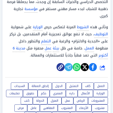
التخصص الدراسي والخبرات السابقة إن وجدت، مما يجعلها فرصة
ذهبية للشباب لبدء مسار مهني مستقر في
مؤسسة
تجارية
كبرى.
وتأتي هذه
الشروط
المرنة لتعكس حرص
الوزارة
على شمولية
التوظيف
، حيث لا تضع عوائق تعجيزية أمام المتقدمين، بل تركز
على «الجدية والالتزام» والرغبة في
التعلم
والتطور داخل
منظومة
العمل
، خاصة في ظل
بيئة
عمل
محفزة مثل
مدينة 6
أكتوبر
التي تعد قطباً جاذباً للاستثمارات والعمالة.
شارك
العمل
كاف
التمثيل
الدول
إلحاق العمالة
السيدات
الوزارة
الأعمال
داره
المصري
حكم
حقوق
تعليمات
المشروبات
الرياض
عمل
المنزل
الدولة
كتب
مشروب
الأربعاء
المشروب
المقاهي
عامل
مرض