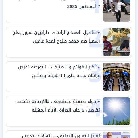
1
7 أغسطس 2026
2
«تفاصيل العقد والراتب».. طرابزون سبور يعلن
رسمياً ضم محمد صلاح لمدة عامين
3
«تأخير القوائم والتصنيف».. البورصة تفرض
غرامات مالية على 14 شركة وصكين
4
«أجواء صيفية مستقرة».. «الأرصاد» تكشف
تفاصيل درجات الحرارة الأيام المقبلة
تعزيز التعاون التعليمي.. اتفاقية لتدريس