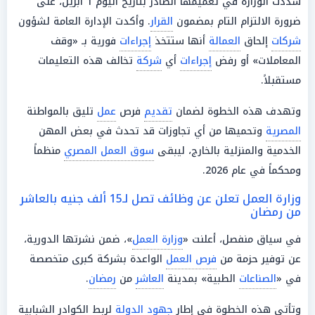
شددت الوزارة في تعميمها الصادر بتاريخ اليوم 1 أبريل، على
ضرورة الالتزام التام بمضمون
القرار
. وأكدت الإدارة العامة لشؤون
شركات
إلحاق
العمالة
أنها ستتخذ
إجراءات
فورية بـ «وقف
المعاملات» أو رفض
إجراءات
أي
شركة
تخالف هذه التعليمات
مستقبلاً.
وتهدف هذه الخطوة لضمان
تقديم
فرص
عمل
تليق بالمواطنة
المصرية
وتحميها من أي تجاوزات قد تحدث في بعض المهن
الخدمية والمنزلية بالخارج، ليبقى
سوق العمل المصري
منظماً
ومحكماً في عام 2026.
وزارة العمل تعلن عن وظائف تصل لـ15 ألف جنيه بالعاشر
من رمضان
في سياق منفصل، أعلنت «
وزارة العمل
»، ضمن نشرتها الدورية،
عن توفير حزمة من
فرص العمل
الواعدة بشركة كبرى متخصصة
في «
الصناعات
الطبية» بمدينة
العاشر
من
رمضان
.
وتأتي هذه الخطوة في إطار
جهود الدولة
لربط الكوادر الشبابية