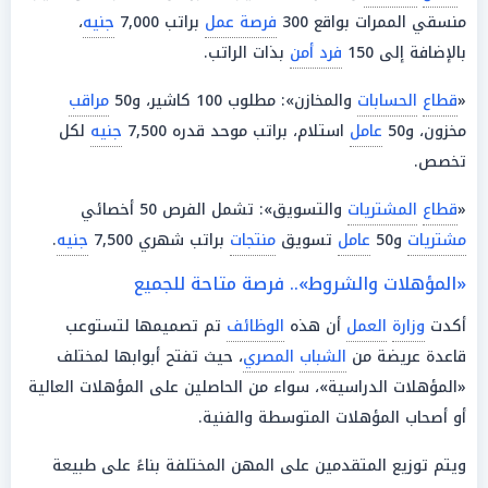
منسقي الممرات بواقع 300
فرصة عمل
براتب 7,000
جنيه
،
بالإضافة إلى 150
فرد أمن
بذات الراتب.
«
قطاع
الحسابات
والمخازن»: مطلوب 100 كاشير، و50
مراقب
مخزون، و50
عامل
استلام، براتب موحد قدره 7,500
جنيه
لكل
تخصص.
«
قطاع
المشتريات
والتسويق»: تشمل الفرص 50 أخصائي
مشتريات
و50
عامل
تسويق
منتجات
براتب شهري 7,500
جنيه
.
«المؤهلات والشروط».. فرصة متاحة للجميع
أكدت
وزارة
العمل
أن هذه
الوظائف
تم تصميمها لتستوعب
قاعدة عريضة من
الشباب
المصري
، حيث تفتح أبوابها لمختلف
«المؤهلات الدراسية»، سواء من الحاصلين على المؤهلات العالية
أو أصحاب المؤهلات المتوسطة والفنية.
ويتم توزيع المتقدمين على المهن المختلفة بناءً على طبيعة