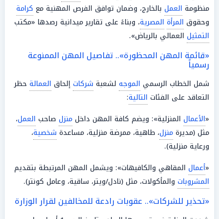
منظومة
العمل
بالخارج، وضمان توافق الفرص المهنية مع
كرامة
وحقوق
المرأة
المصرية
، وبناءً على تقارير ميدانية رصدها «مكتب
التمثيل
العمالي بالرياض».
«قائمة المهن المحظورة».. تفاصيل المهن الممنوعة
رسمياً
شمل الخطاب الرسمي
الموجه
لشعبة
شركات
إلحاق
العمالة
حظر
التعاقد على الفئات
التالية
:
«
الأعمال
المنزلية»: ويضم كافة المهن داخل
منزل
صاحب
العمل
،
مثل (مديرة
منزل
، طاهية، ممرضة منزلية، مساعدة
شخصية
،
ورعاية منزلية).
«
أعمال
المقاهي والكافيهات»: ويشمل المهن المرتبطة بتقديم
المشروبات
والمأكولات، مثل (نادل/ويتر، ساقية، وعامل كونتر).
«تحذير للشركات».. عقوبات رادعة للمخالفين لقرار الوزارة