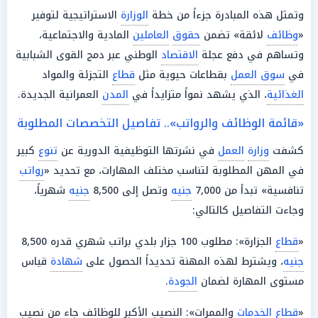
وتمثل هذه المبادرة جزءاً من خطة
الوزارة
الاستراتيجية لتوفير
«
وظائف
لائقة» تضمن
حقوق
العاملين
المادية والاجتماعية،
وتساهم في دفع عجلة
الاقتصاد
الوطني عبر دمج القوى الشبابية
في
سوق العمل
بقطاعات حيوية مثل
قطاع
التجزئة والمواد
الغذائية
، الذي يشهد نمواً متزايداً في
المدن
العمرانية الجديدة.
«قائمة الوظائف والرواتب».. تفاصيل التخصصات المطلوبة
كشفت
وزارة
العمل
في نشرتها التوظيفية الدورية عن
تنوع
كبير
في المهن المطلوبة لتناسب مختلف المهارات، مع تحديد «
رواتب
تنافسية» تبدأ من 7,000
جنيه
وتصل إلى 8,500
جنيه
شهرياً،
وجاءت التفاصيل كالتالي:
«
قطاع
الجزارة»: مطلوب 100 جزار بلدي براتب شهري قدره 8,500
جنيه
، ويشترط لهذه المهنة تحديداً الحصول على
شهادة
قياس
مستوى المهارة لضمان
الجودة
.
«
قطاع
الخدمات
والممرات»: النصيب الأكبر للوظائف جاء من نصيب