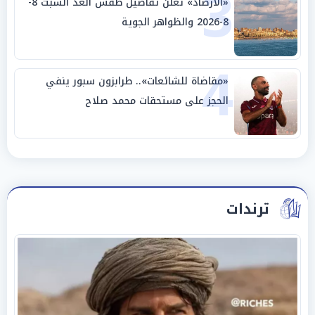
3
«الأرصاد» تعلن تفاصيل طقس الغد السبت 8-
8-2026 والظواهر الجوية
4
«مقاضاة للشائعات».. طرابزون سبور ينفي
الحجز على مستحقات محمد صلاح
ترندات