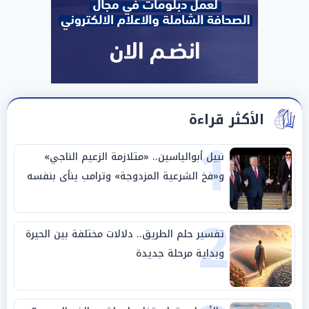
الأكثر قراءة
1
نبيل أبوالياسين.. «متلازمة الزعيم الناجي»
و«فخ الشرعية المزدوجة» وترامب ينأى بنفسه
وحليفه في «ميتم استراتيجي»
2
تفسير حلم الطريق.. دلالات مختلفة بين الحيرة
وبداية مرحلة جديدة