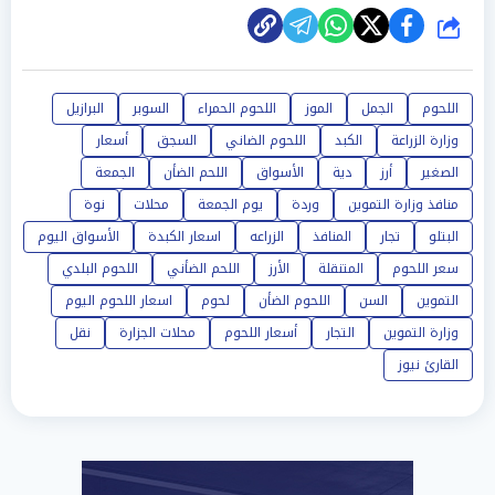
شارك
اللحوم
الجمل
الموز
اللحوم الحمراء
السوبر
البرازيل
وزارة الزراعة
الكبد
اللحوم الضاني
السجق
أسعار
الصغير
أرز
دية
الأسواق
اللحم الضأن
الجمعة
منافذ وزارة التموين
وردة
يوم الجمعة
محلات
نوة
البتلو
تجار
المنافذ
الزراعه
اسعار الكبدة
الأسواق اليوم
سعر اللحوم
المتنقلة
الأرز
اللحم الضأني
اللحوم البلدي
التموين
السن
اللحوم الضأن
لحوم
اسعار اللحوم اليوم
وزارة التموين
التجار
أسعار اللحوم
محلات الجزارة
نقل
القارئ نيوز