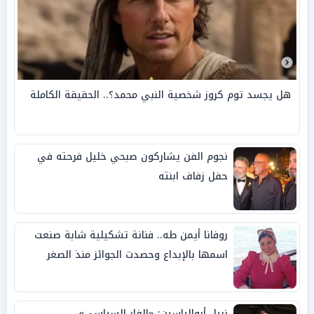
هل يجسد توم كروز شخصية النبي محمد؟.. الحقيقة الكاملة
نجوم الفن يشاركون صبحي خليل فرحته في
حفل زفاف ابنته
روفانا أيمن طه.. فنانة تشكيلية شابة صنعت
اسمها بالإبداع وحصدت الجوائز منذ الصغر
نبيل أبوالياسين: «الفار السياسي»