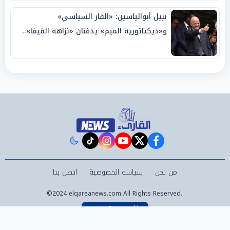
نبيل أبوالياسين: «الفار السياسي»
و«ديكتاتورية الميم» يدفنان «نزاهة الفيفا»..
وإقالة «إنفانتينو» باتت حتمية
instagram
tiktok
youtube
twitter
facebook
من نحن
سياسة الخصوصية
اتصل بنا
©2024 elqareanews.com All Rights Reserved.
Powered by