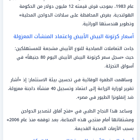
عام 1983، بموجب قرض قيمته 12 مليون دولار من الحكومة
الهولندية، بغرض المحافظة على سلالات الدواجن المحلية»
وتطوير هندستها الوراثية.
أسعار كرتونة البيض الأبيض واعتماد المنشآت المعزولة
جاءت التعاملات الصباحية للنوع الأبيض مشجعة للمستهلكين؛
حيث «سجل سعر كرتونة البيض الأبيض اليوم 80 جنيهاً» في
أسواق التجزئة.
وساهمت الطفرة الوقائية في تحسين بيئة الاستثمار؛ إذ «أشار
تقرير لوزارة الزراعة إلى اعتماد وتسجيل 40 منشأة داجنة معزولة،
ضد إنفلونزا الطيور في مصر».
وساعد هذا النجاح الطبي في «فتح آفاق لتصدير الدواجن
ومشتقاتها أمام منتجي هذه الصناعة، بعد توقفه منذ عام 2006»
بسبب الأزمات الصحية القديمة.