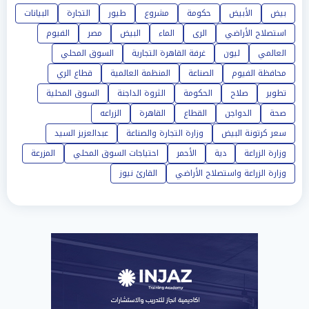
بيض
الأبيض
حكومة
مشروع
طيور
التجارة
البيانات
استصلاح الأراضي
الرى
الماء
البيض
مصر
الفيوم
العالمي
ليون
غرفة القاهرة التجارية
السوق المحلي
محافظة الفيوم
الصناعة
المنظمة العالمية
قطاع الري
تطوير
صلاح
الحكومة
الثروة الداجنة
السوق المحلية
صحة
الدواجن
القطاع
القاهرة
الزراعه
سعر كرتونة البيض
وزارة التجارة والصناعة
عبدالعزيز السيد
وزارة الزراعة
دية
الأحمر
احتياجات السوق المحلي
المزرعة
وزارة الزراعة واستصلاح الأراضي
القارئ نيوز