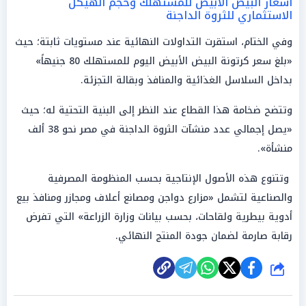
أسعار البيض الأبيض للمستهلك وحجم الهيكل
الاستثماري للثروة الداجنة
وفي الختام، استقرت التداولات النهائية عند مستويات ثابتة؛ حيث
«بلغ سعر كرتونة البيض الأبيض اليوم للمستهلك 80 جنيهاً»
بداخل السلاسل الغذائية والمنافذ وبقالة التجزئة.
وتتضح ضخامة هذا القطاع عند النظر إلى البنية التحتية له؛ حيث
«يصل إجمالي عدد منشآت الثروة الداجنة في مصر نحو 38 ألف
منشأة».
وتتنوع هذه الأصول الإنتاجية بحسب المنظومة المصرفية
والصناعية لتشمل «مزارع دواجن ومصانع أعلاف ومجازر ومنافذ بيع
أدوية بيطرية ولقاحات، بحسب بيانات وزارة الزراعة» التي تفرض
رقابة صارمة لضمان جودة المنتج النهائي.
شارك