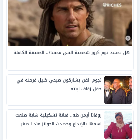
هل يجسد توم كروز شخصية النبي محمد؟.. الحقيقة الكاملة
نجوم الفن يشاركون صبحي خليل فرحته في
حفل زفاف ابنته
روفانا أيمن طه.. فنانة تشكيلية شابة صنعت
اسمها بالإبداع وحصدت الجوائز منذ الصغر