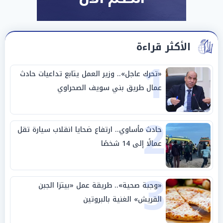
الأكثر قراءة
1
«تحرك عاجل».. وزير العمل يتابع تداعيات حادث
عمال طريق بني سويف الصحراوي
2
حادث مأساوي.. ارتفاع ضحايا انقلاب سيارة تقل
عمالًا إلى 14 شخصًا
3
«وجبة صحية».. طريقة عمل «بيتزا الجبن
القريش» الغنية بالبروتين