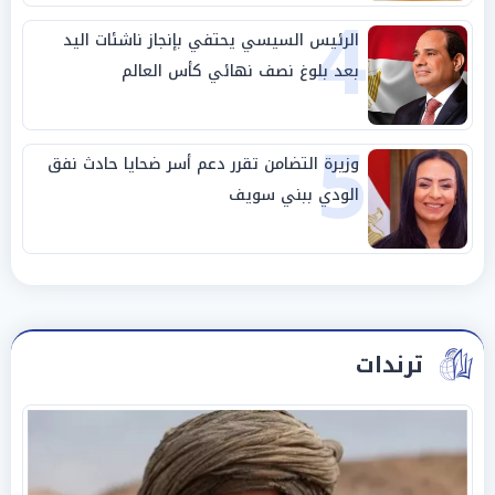
4
الرئيس السيسي يحتفي بإنجاز ناشئات اليد
بعد بلوغ نصف نهائي كأس العالم
5
وزيرة التضامن تقرر دعم أسر ضحايا حادث نفق
الودي ببني سويف
ترندات