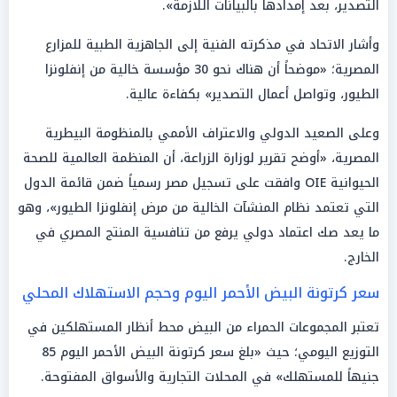
التصدير، بعد إمدادها بالبيانات اللازمة».
وأشار الاتحاد في مذكرته الفنية إلى الجاهزية الطبية للمزارع
المصرية؛ «موضحاً أن هناك نحو 30 مؤسسة خالية من إنفلونزا
الطيور، وتواصل أعمال التصدير» بكفاءة عالية.
وعلى الصعيد الدولي والاعتراف الأممي بالمنظومة البيطرية
المصرية، «أوضح تقرير لوزارة الزراعة، أن المنظمة العالمية للصحة
الحيوانية OIE وافقت على تسجيل مصر رسمياً ضمن قائمة الدول
التي تعتمد نظام المنشآت الخالية من مرض إنفلونزا الطيور»، وهو
ما يعد صك اعتماد دولي يرفع من تنافسية المنتج المصري في
الخارج.
سعر كرتونة البيض الأحمر اليوم وحجم الاستهلاك المحلي
تعتبر المجموعات الحمراء من البيض محط أنظار المستهلكين في
التوزيع اليومي؛ حيث «بلغ سعر كرتونة البيض الأحمر اليوم 85
جنيهاً للمستهلك» في المحلات التجارية والأسواق المفتوحة.