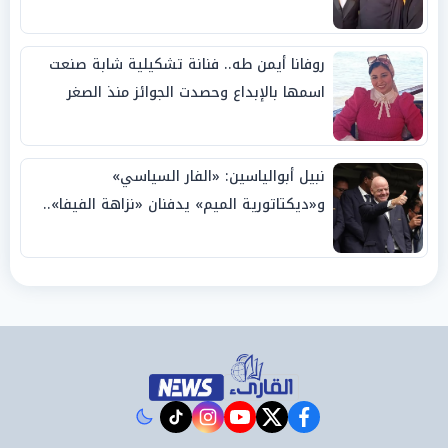
روفانا أيمن طه.. فنانة تشكيلية شابة صنعت
اسمها بالإبداع وحصدت الجوائز منذ الصغر
نبيل أبوالياسين: «الفار السياسي»
و«ديكتاتورية الميم» يدفنان «نزاهة الفيفا»..
وإقالة «إنفانتينو» باتت حتمية
instagram
tiktok
youtube
twitter
facebook