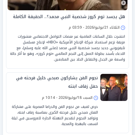
هل يجسد توم كروز شخصية النبي محمد؟.. الحقيقة الكاملة
الثلاثاء 21/يوليو/2026 - 03:59 م
انتشرت خلال الساعات الماضية عبر منصات التواصل الاجتماعي منشورات
مزيفة تزعم استعداد شركة الإنتاج الأمريكية «HBO» لإنتاج مسلسل
تليفزيوني جديد يجسد شخصية النبي محمد (صلى الله عليه وسلم)، مع
الادعاء بأسند بطولة العمل إلى النجم العالمي «توم كروز»، وهو ما أثار حالة
واسعة من الجدل والتفاعل الحاد بين المتابعين.
نجوم الفن يشاركون صبحي خليل فرحته في
حفل زفاف ابنته
السبت 18/يوليو/2026 - 10:14 م
حرص لفيف من نجوم الفن والدراما المصرية على مشاركة
الفنان صبحي خليل فرحته الكبرى بمناسبة زفاف ابنته،
وتوافد النجوم لتقديم التهنئة الحارة للعروسين في ليلة
اتسمت بالبهجة والمحبة.