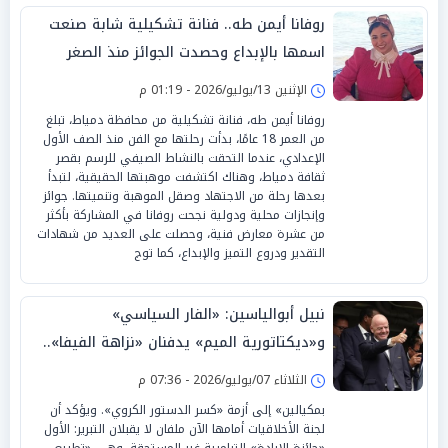
روفانا أيمن طه.. فنانة تشكيلية شابة صنعت
اسمها بالإبداع وحصدت الجوائز منذ الصغر
الإثنين 13/يوليو/2026 - 01:19 م
روفانا أيمن طه، فنانة تشكيلية من محافظة دمياط، تبلغ
من العمر 18 عامًا، بدأت رحلتها مع الفن منذ الصف الأول
الإعدادي، عندما التحقت بالنشاط الصيفي للرسم بقصر
ثقافة دمياط، وهناك اكتشفت موهبتها الحقيقية، لتبدأ
بعدها رحلة من الاجتهاد وصقل الموهبة وتنميتها. جوائز
وإنجازات محلية ودولية نجحت روفانا في المشاركة بأكثر
من عشرة معارض فنية، وحصلت على العديد من شهادات
التقدير ودروع التميز والإبداع، كما توج
نبيل أبوالياسين: «الفار السياسي»
و«ديكتاتورية الميم» يدفنان «نزاهة الفيفا»..
وإقالة «إنفانتينو» باتت حتمية
الثلاثاء 07/يوليو/2026 - 07:36 م
بمكيالين» إلى أزمة «كسر الدستور الكروي». ويؤكد أن
لجنة الأخلاقيات أمامها الآن ملفان لا يقبلان التبرير: الأول
«جائزة الإبادة» الترامبية غير المستحقة، وهي «تطبيع