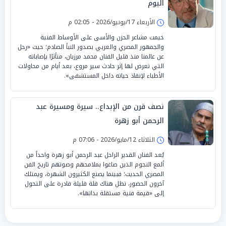
اليوم
الأربعاء 17/يونيو/2026 - 02:05 م
خيمت مشاعر الحزن والأسى على الأوساط الفنية
والجمهور المصري والعربي بصدور النبأ الصادم؛ حيث «رحل
عن عالمنا منذ قليل الفنان محمد مرزبان، متأثرًا بإصاباته
التي تعرض لها إثر حادث سير مروع، بعد أيام من محاولات
الأطباء لإنقاذ حياته داخل المستشفى».
نصف قرن من الإبداع.. سيرة ومسيرة عبد
الرحمن أبو زهرة
الثلاثاء 12/مايو/2026 - 07:06 م
يُعد الفنان القدير الراحل عبد الرحمن أبو زهرة واحداً من
ألمع النجوم الذين صاغوا بملامحهم وصوتهم تاريخ الفن
المصري الحديث؛ فبينما يصنع الكثيرون الشهرة، ويمتلك
آخرون الحضور، تظل هناك قلة قليلة قادرة على التحول
إلى «قيمة فنية مستقلة بذاتها».