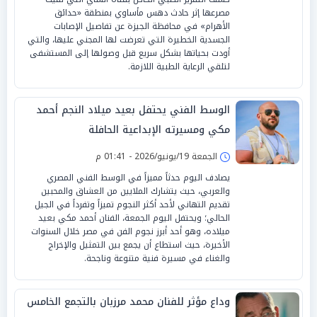
مصرعها إثر حادث دهس مأساوي بمنطقة «حدائق
الأهرام» في محافظة الجيزة عن تفاصيل الإصابات
الجسدية الخطيرة التي تعرضت لها المجني عليها، والتي
أودت بحياتها بشكل سريع قبل وصولها إلى المستشفى
لتلقي الرعاية الطبية اللازمة.
الوسط الفني يحتفل بعيد ميلاد النجم أحمد
مكي ومسيرته الإبداعية الحافلة
الجمعة 19/يونيو/2026 - 01:41 م
يصادف اليوم حدثاً مميزاً في الوسط الفني المصري
والعربي، حيث يتشارك الملايين من العشاق والمحبين
تقديم التهاني لأحد أكثر النجوم تميزاً وتفرداً في الجيل
الحالي؛ ويحتفل اليوم الجمعة، الفنان أحمد مكي بعيد
ميلاده، وهو أحد أبرز نجوم الفن في مصر خلال السنوات
الأخيرة، حيث استطاع أن يجمع بين التمثيل والإخراج
والغناء في مسيرة فنية متنوعة وناجحة.
وداع مؤثر للفنان محمد مرزبان بالتجمع الخامس