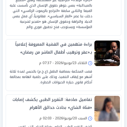
بالميدالية» يمس جوهر حقوق الإنسان الذي تأسست عليه
الفيفا؛ والثاني سابقة «التراجع بالريموت الرئاسي» التي
دخلت بنا عصر «الفار السياسي». فقانونياً، أي فعل يمس
الحياد والنزاهة وحقوق الإنسان هو «تفجير لشرعية
المؤسسة» ويستوجب فتح تحقيق فوري والم
براءة متهمين في القضية المعروفة إعلامياً
بـ«عقر وترهيب أطفال العاشر من رمضان»
الثلاثاء 23/يونيو/2026 - 07:37 م
قضت المحكمة بمعاقبة الطفل (ع.خ.م) بالحبس لمدة ثلاثة
أشهر مع إيقاف التنفيذ، وذلك على خلفية اتهامه بمخالفة
أحكام قانون حيازة الحيوانات الخطرة.
تفاصيل صادمة: التقرير الطبي يكشف إصابات
«فتاة الشاي» بحادث حدائق الأهرام
السبت 20/يونيو/2026 - 02:03 م
كشف التقرير الطبي الخاص بفتاة الشاي التي لقيت