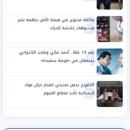
وحليفه في «ميتم استراتيجي»
3
صانعة محتوى في قبضة الأمن بتهمة نشر
فيديوهات خادشة للحياء
4
بعد 13 عامًا.. أحمد مكي وماجد الكدواني
يجتمعان في «فرصة سعيدة»
5
التصريح بدفن ضحيتي انفجار خزان مواد
كيميائية بأحد مصانع الفيوم