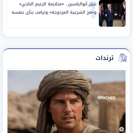
1
نبيل أبوالياسين.. «متلازمة الزعيم الناجي»
و«فخ الشرعية المزدوجة» وترامب ينأى بنفسه
وحليفه في «ميتم استراتيجي»
ترندات