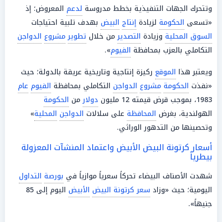
وتتحرك الجهات التنفيذية بخطط مدروسة
لدعم
المعروض؛ إذ
«تسعى
الحكومة
لزيادة
إنتاج
البيض
بهدف تلبية احتياجات
السوق المحلية
وزيادة
التصدير
من خلال
تطوير
مشروع
الدواجن
التكاملي بالعزب بمحافظة
الفيوم
».
ويعتبر هذا
الموقع
ركيزة إنتاجية وتاريخية عريقة بالدولة؛ حيث
«نفذت
الحكومة
مشروع
الدواجن
التكاملي بمحافظة
الفيوم
عام
1983، بموجب قرض قيمته 12 مليون
دولار
من
الحكومة
الهولندية، بغرض
المحافظة
على سلالات
الدواجن
المحلية
»
وتحصينها من التدهور الوراثي.
أسعار كرتونة البيض الأبيض واعتماد المنشآت المعزولة
بيطرياً
شهدت الأصناف البيضاء تحركاً سعرياً موازياً في
بورصة
التداول
اليومية؛ حيث «وزاد
سعر كرتونة البيض
الأبيض
اليوم إلى 85
جنيهاً».