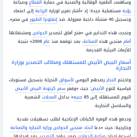
وساهمت الطفرة الوقائية والصحية في حماية
القطاع
وصياغة
رؤية
مستقبلية جيدة؛ إذ «أشار تقرير لوزارة
الزراعة
إلى اعتماد
وتسجيل 40 منشأة داجنة معزولة، ضد
إنفلونزا الطيور
في مصر».
ونجحت هذه التدابير في «فتح آفاق لتصدير
الدواجن
ومشتقاتها
أمام
منتجي هذه
الصناعة
، بعد توقفه منذ
عام
2006» نتيجة
للأزمات البيئية القديمة.
أسعار البيض الأبيض للمستهلك ومطالب التصدير بوزارة
التجارة
واختتم
التجار
رصدهم اليومي
لأسواق
التجزئة بتسجيل مستويات
قياسية للنوع
الأبيض
؛ حيث «وقفز
سعر كرتونة البيض
الأبيض
اليوم للمستهلك إلى 85
جنيه
» بداخل
المحلات
الشعبية
والسلاسل التجارية.
وتدفع هذه الوفرة الكيانات الإنتاجية لطلب تسهيلات نقدية
وخارجية؛ حيث «دعا
اتحاد
منتجي الدواجن
وزارة التجارة والصناعة
لسرعة إدراج
صناعة
الدواجن
ضمن برامج
التصدير
، بعد إمدادها