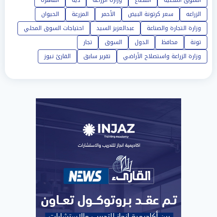
السوق المحلية
القطاع
وزارة الزراعة
دية
القاهرة
الزراعه
سعر كرتونة البيض
الأحمر
المزرعة
الحيوان
وزارة التجارة والصناعة
عبدالعزيز السيد
احتياجات السوق المحلي
تونة
محافظ
الدول
السوق
تجار
وزارة الزراعة واستصلاح الأراضي
تقرير سابق
القارئ نيوز