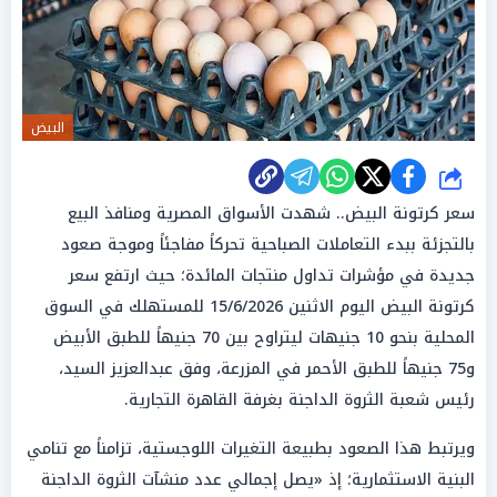
البيض
شارك
سعر كرتونة البيض.. شهدت الأسواق المصرية ومنافذ البيع
بالتجزئة ببدء التعاملات الصباحية تحركاً مفاجئاً وموجة صعود
جديدة في مؤشرات تداول منتجات المائدة؛ حيث ارتفع سعر
كرتونة البيض اليوم الاثنين 15/6/2026 للمستهلك في السوق
المحلية بنحو 10 جنيهات ليتراوح بين 70 جنيهاً للطبق الأبيض
و75 جنيهاً للطبق الأحمر في المزرعة، وفق عبدالعزيز السيد،
رئيس شعبة الثروة الداجنة بغرفة القاهرة التجارية.
ويرتبط هذا الصعود بطبيعة التغيرات اللوجستية، تزامناً مع تنامي
البنية الاستثمارية؛ إذ «يصل إجمالي عدد منشآت الثروة الداجنة