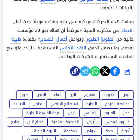
بالبيانات اللازمة».
وجاءت هذه التحركات مرتكزة على بنية وقائية قوية؛ حيث أعلن
الاتحاد
في مذكرته الفنية «موضحاً أن هناك نحو 30 مؤسسة
خالية من
إنفلونزا الطيور
، وتواصل
أعمال
التصدير
» بكفاءة
طبية
رفيعة، بما يضمن تدفق
النقد الأجنبي
المستهدف للبلاد وتوسيع
القاعدة الاستثمارية للشركات الوطنية.
شارك
بيض
حكومة
مشروع
الرى
الماء
البيض
طيور
محافظة الفيوم
التجارة
استصلاح الأراضي
تطوير
الصناعة
مصر
الفيوم
العالمي
ليون
غرفة القاهرة التجارية
السوق المحلي
الأبيض
المنظمة العالمية
قطاع الري
صلاح
أدوية
صحة
الدواجن
الحكومة
الثروة الداجنة