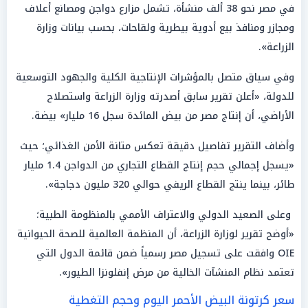
في مصر نحو 38 ألف منشأة، تشمل مزارع دواجن ومصانع أعلاف
ومجازر ومنافذ بيع أدوية بيطرية ولقاحات، بحسب بيانات وزارة
الزراعة».
وفي سياق متصل بالمؤشرات الإنتاجية الكلية والجهود التوسعية
للدولة، «أعلن تقرير سابق أصدرته وزارة الزراعة واستصلاح
الأراضي، أن إنتاج مصر من بيض المائدة سجل 16 مليار» بيضة.
وأضاف التقرير تفاصيل دقيقة تعكس متانة الأمن الغذائي؛ حيث
«يسجل إجمالي حجم إنتاج القطاع التجاري من الدواجن 1.4 مليار
طائر، بينما ينتج القطاع الريفي حوالي 320 مليون دجاجة».
وعلى الصعيد الدولي والاعتراف الأممي بالمنظومة الطبية؛
«أوضح تقرير لوزارة الزراعة، أن المنظمة العالمية للصحة الحيوانية
OIE وافقت على تسجيل مصر رسمياً ضمن قائمة الدول التي
تعتمد نظام المنشآت الخالية من مرض إنفلونزا الطيور».
سعر كرتونة البيض الأحمر اليوم وحجم التغطية