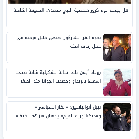
هل يجسد توم كروز شخصية النبي محمد؟.. الحقيقة الكاملة
نجوم الفن يشاركون صبحي خليل فرحته في
حفل زفاف ابنته
روفانا أيمن طه.. فنانة تشكيلية شابة صنعت
اسمها بالإبداع وحصدت الجوائز منذ الصغر
نبيل أبوالياسين: «الفار السياسي»
و«ديكتاتورية الميم» يدفنان «نزاهة الفيفا»..
وإقالة «إنفانتينو» باتت حتمية