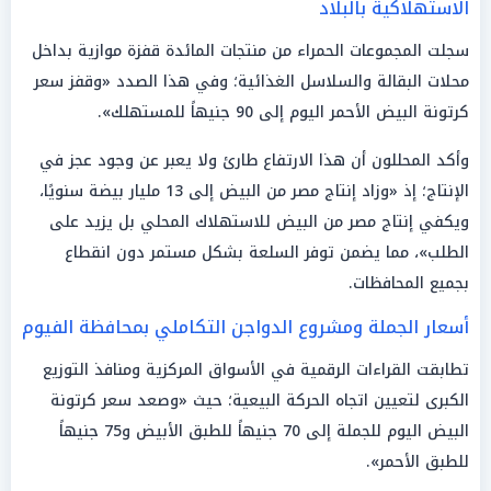
الاستهلاكية بالبلاد
سجلت المجموعات الحمراء من منتجات المائدة قفزة موازية بداخل
محلات البقالة والسلاسل الغذائية؛ وفي هذا الصدد «وقفز سعر
كرتونة البيض الأحمر اليوم إلى 90 جنيهاً للمستهلك».
وأكد المحللون أن هذا الارتفاع طارئ ولا يعبر عن وجود عجز في
الإنتاج؛ إذ «وزاد إنتاج مصر من البيض إلى 13 مليار بيضة سنويًا،
ويكفي إنتاج مصر من البيض للاستهلاك المحلي بل يزيد على
الطلب»، مما يضمن توفر السلعة بشكل مستمر دون انقطاع
بجميع المحافظات.
أسعار الجملة ومشروع الدواجن التكاملي بمحافظة الفيوم
تطابقت القراءات الرقمية في الأسواق المركزية ومنافذ التوزيع
الكبرى لتعيين اتجاه الحركة البيعية؛ حيث «وصعد سعر كرتونة
البيض اليوم للجملة إلى 70 جنيهاً للطبق الأبيض و75 جنيهاً
للطبق الأحمر».